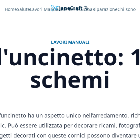
JaneCraft
Languages
Home
Salute
Lavori Manuali
Bellezza
Cucina
Riparazione
Chi sono
LAVORI MANUALI
l'uncinetto: 
schemi
l’uncinetto ha un aspetto unico nell’arredamento, ri
ic. Può essere utilizzata per decorare ricami, fotograf
ggetti decorati con queste cornici possono diventare 