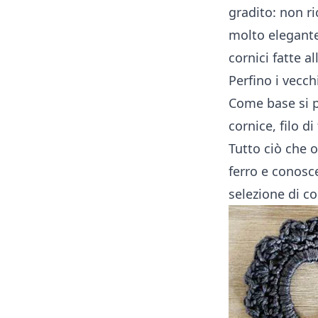
gradito: non r
molto elegante.
cornici fatte al
Perfino i vecch
Come base si p
cornice, filo d
Tutto ciò che o
ferro e conosce
selezione di co