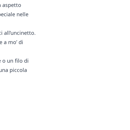
n aspetto
eciale nelle
 all’uncinetto.
e a mo’ di
o un filo di
 una piccola