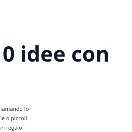
10 idee con
chiamando lo
ie o piccoli
un regalo