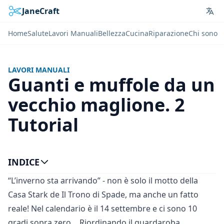
JaneCraft
Lan
Home
Salute
Lavori Manuali
Bellezza
Cucina
Riparazione
Chi sono
LAVORI MANUALI
Guanti e muffole da un
vecchio maglione. 2
Tutorial
INDICE
“L’inverno sta arrivando” - non è solo il motto della
Casa Stark de Il Trono di Spade, ma anche un fatto
reale! Nel calendario è il 14 settembre e ci sono 10
gradi sopra zero… Riordinando il guardaroba