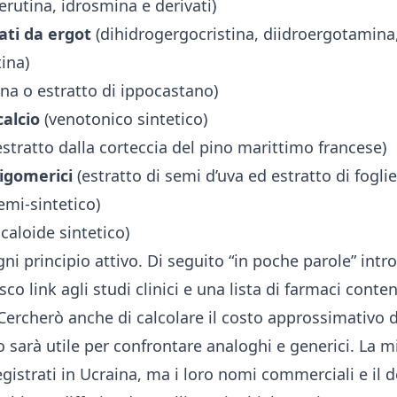
erutina, idrosmina e derivati)
vati da ergot
(dihidrogergocristina, diidroergotamina
ina)
na o estratto di ippocastano)
calcio
(venotonico sintetico)
stratto dalla corteccia del pino marittimo francese)
ligomerici
(estratto di semi d’uva ed estratto di foglie
emi-sintetico)
lcaloide sintetico)
i principio attivo. Di seguito “in poche parole” intr
sco link agli studi clinici e una lista di farmaci conten
. Cercherò anche di calcolare il costo approssimativo d
 sarà utile per confrontare analoghi e generici. La mi
egistrati in Ucraina, ma i loro nomi commerciali e il d