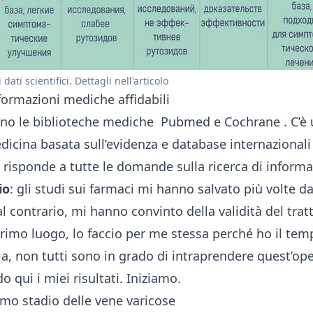
ati scientifici. Dettagli nell'articolo
ormazioni mediche affidabili
ono le biblioteche mediche
Pubmed
e
Cochrane
. C’è
dicina basata sull’evidenza
e database internazionali
 risponde a tutte le domande sulla ricerca di inform
io
: gli studi sui farmaci mi hanno salvato più volte da
al contrario, mi hanno convinto della validità del tr
primo luogo, lo faccio per me stessa perché ho il temp
via, non tutti sono in grado di intraprendere quest’op
o qui i miei risultati. Iniziamo.
imo stadio delle vene varicose