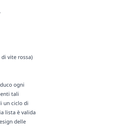
,
 di vite rossa)
oduco ogni
enti tali
i un ciclo di
a lista è valida
esign delle