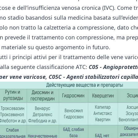
cose e dell’insufficienza venosa cronica (IVC). Come t
imo stadio basandosi sulla medicina basata sull’evide
colo non tratto la calzetteria a compressione, dato c
n prevede il trattamento con compressione, ma pre
materiale su questo argomento in futuro.
tti i principi attivi per il trattamento delle vene varic
lla seguente classificazione ATC:
C05 - Angioprotett
er vene varicose, C05C - Agenti stabilizzatori capilla