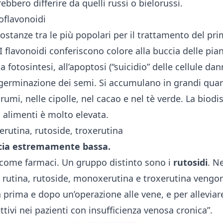
ebbero differire da quelli russi o bielorussi.
oflavonoidi
stanze tra le più popolari per il trattamento del pri
I flavonoidi conferiscono colore alla buccia delle pian
a fotosintesi, all’apoptosi (“suicidio” delle cellule da
 germinazione dei semi. Si accumulano in grandi quan
rumi, nelle cipolle, nel cacao e nel tè verde. La biodi
 alimenti è molto elevata.
rutina, rutoside, troxerutina
cacia estremamente bassa.
 come farmaci. Un gruppo distinto sono i
rutosidi
. N
, rutina, rutoside, monoxerutina e troxerutina vengono
 prima e dopo un’operazione alle vene, e per alleviare
tivi nei pazienti con insufficienza venosa cronica”.