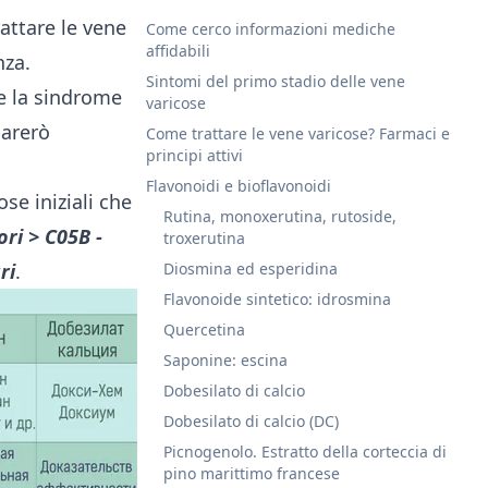
rattare le vene
Come cerco informazioni mediche
affidabili
nza.
Sintomi del primo stadio delle vene
he la sindrome
varicose
parerò
Come trattare le vene varicose? Farmaci e
principi attivi
Flavonoidi e bioflavonoidi
ose iniziali che
Rutina, monoxerutina, rutoside,
ori >
C05B -
troxerutina
ri
.
Diosmina ed esperidina
Flavonoide sintetico: idrosmina
Quercetina
Saponine: escina
Dobesilato di calcio
Dobesilato di calcio (DC)
Picnogenolo. Estratto della corteccia di
pino marittimo francese