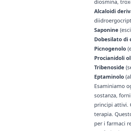
diosmina, trox
Alcaloidi deri
diidroergocript
Saponine
(esci
Dobesilato di 
Picnogenolo
(e
Procianidoli o
Tribenoside
(s
Eptaminolo
(a
Esaminiamo ogn
sostanza, forni
principi attivi
terapia. Questo
per i farmaci r