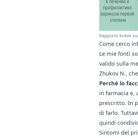
Rapporto breve sui d
Come cerco inf
Le mie fonti s
valido
sulla me
Zhukov N., che
Perché lo facc
in farmacia e, 
prescritto. In 
di farlo. Tutta
quindi condivid
Sintomi del pr