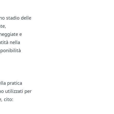
mo stadio delle
te,
nneggiate e
tità nella
sponibilità
ella pratica
 utilizzati per
, cito: