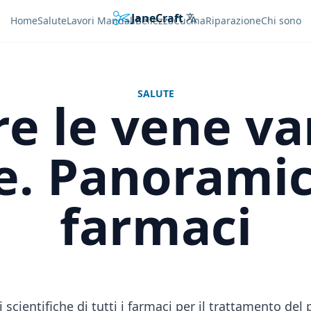
JaneCraft
Languages
Home
Salute
Lavori Manuali
Bellezza
Cucina
Riparazione
Chi sono
SALUTE
e le vene var
. Panoramica
farmaci
i scientifiche di tutti i farmaci per il trattamento del