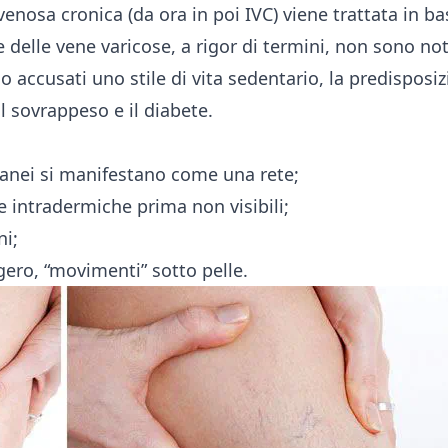
 venosa cronica (da ora in poi IVC) viene trattata in ba
 delle vene varicose, a rigor di termini, non sono no
 accusati uno stile di vita sedentario, la predisposiz
il sovrappeso e il diabete.
utanei si manifestano come una rete;
intradermiche prima non visibili;
ni;
gero, “movimenti” sotto pelle.