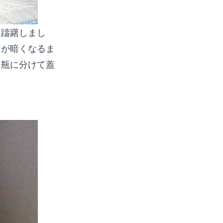
は躊躇しまし
シが暗くなるま
た瓶に分けて蓋