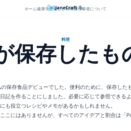
JaneCraft
Languages
ホーム
健康
手芸
美しさ
料理
修理
著者について
料理
私が保存した
は私の保存食品デビューでした。便利のために、保存した
日記を作ることにしました。必要に応じて参照できる
にも役立つレシピやメモがあるかもしれません。
ここにはありませんが、すべてのアイデアと割合は「Pова