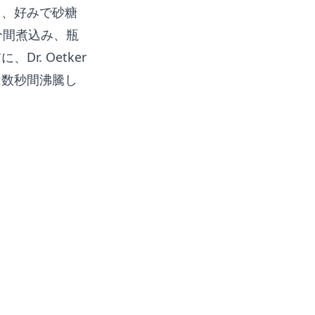
し、好みで砂糖
分間煮込み、瓶
. Oetker
は数秒間沸騰し