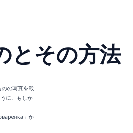
ものとその方法
ものの写真を載
ように。もしか
ренка」か