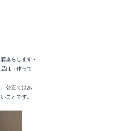
垂らします -
食品は（作って
で、公正ではあ
ないことです。