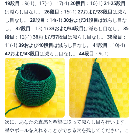
19段目
：9(-1)、17(-1)、17(-1)
20段目
：16(-1)
21-25段目
は減らし目なし。
26段目
：15(-1)
27および28段目
は減ら
し目なし。
29段目
：14(-1)
30および31段目
は減らし目な
し。
32段目
：13(-1)
33および34段目
は減らし目なし。
35
段目
：12(-1)
36および37段目
は減らし目なし。
38段目
：
11(-1)
39および40段目
は減らし目なし。
41段目
：10(-1)
42および43段目
は減らし目なし。
44段目
：9(-1)
次に、あなたの直感と希望に従って減らし目を行います。
星やボールを入れることができる穴を残してください。こ