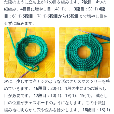
た段のように立ち上がりの目を編みます。
2段目
：4つの
細編み、4目目に増やし目（4(+1)）。
3段目
：5(+1)
4段
目
：6(+1)
5段目
：7(+1)
6段目から15段目
まで増やし目を
せずに編みます。
次に、少しずつ洋ナシのような形のクリスマスツリーを狭
めていきます。
16段目
：20(-1)、1段の中に3つの減らし
目が必要です。
17段目
：10(-1)、19(-1)、19(-1)。 減らし
目の位置がチェスボードのようになります。この手法は、
編み地に明らかな穴や歪みを除外します。
18段目
：18(-1)