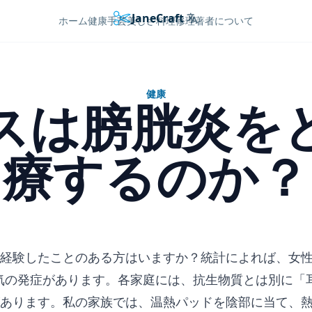
JaneCraft
Languages
ホーム
健康
手芸
美しさ
料理
修理
著者について
健康
スは膀胱炎を
療するのか？
経験したことのある方はいますか？統計によれば、女性
病気の発症があります。各家庭には、抗生物質とは別に「
あります。私の家族では、温熱パッドを陰部に当て、