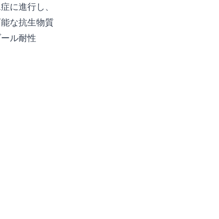
尿症に進行し、
可能な抗生物質
ゾール耐性