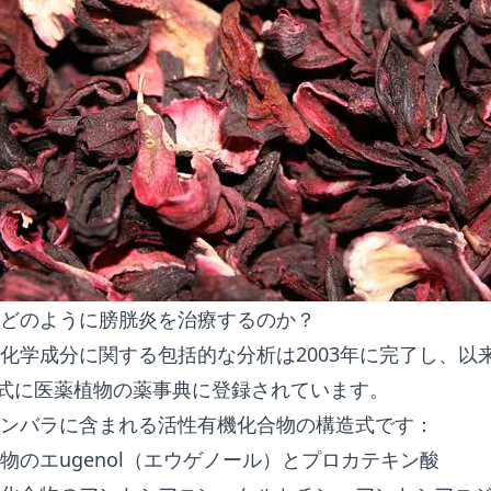
どのように膀胱炎を治療するのか？
学成分に関する包括的な分析は2003年に完了し、以来Hi
faは公式に医薬植物の薬事典に登録されています。
ンバラに含まれる活性有機化合物の構造式です：
物のエugenol（エウゲノール）とプロカテキン酸