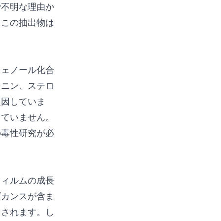
で不明な理由か
、この抽出物は
フェノール化合
ンニン、ステロ
起因していま
きていません。
の毒性研究が必
オフィルムの成長
ビカンスが含ま
なされます。し