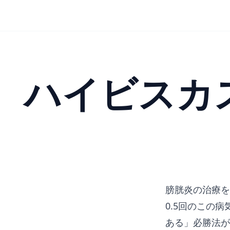
ハイビスカ
膀胱炎の治療を
0.5回のこの
ある」必勝法が