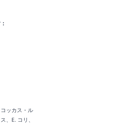
す：
ロコッカス・ル
、E. コリ、