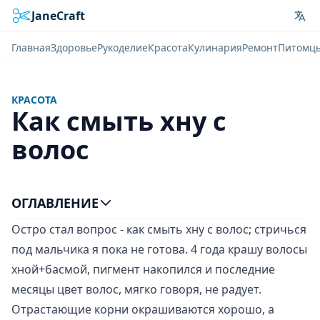
JaneCraft
Lan
Главная
Здоровье
Рукоделие
Красота
Кулинария
Ремонт
Питомц
КРАСОТА
Как смыть хну с
волос
ОГЛАВЛЕНИЕ
Остро стал вопрос - как смыть хну с волос; стричься
под мальчика я пока не готова. 4 года крашу волосы
хной+басмой, пигмент накопился и последние
месяцы цвет волос, мягко говоря, не радует.
Отрастающие корни окрашиваются хорошо, а