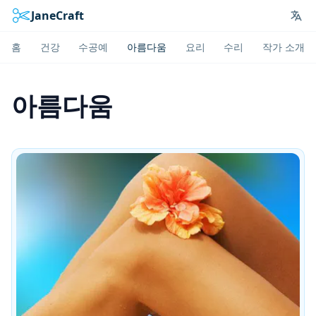
JaneCraft
Lan
홈
건강
수공예
아름다움
요리
수리
작가 소개
아름다움