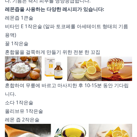
다. 기름은 즉시 피부를 영양공급합니다.
레몬즙을 사용하는 다양한 레시피가 있습니다:
레몬즙 1큰술
비타민 E 1작은술 (알파 토코페롤 아세테이트 형태의 기름
용액)
꿀 1작은술
혼합물을 걸쭉하게 만들기 위한 전분 한 꼬집
혼합하여 무릎에 바르고 마사지한 후 10-15분 동안 기다립
니다.
소다 1작은술
올리브유 1작은술
레몬 즙 2작은술