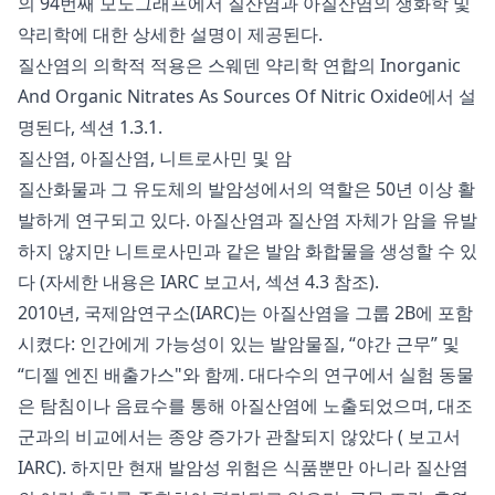
의 94번째 모노그래프에서 질산염과 아질산염의 생화학 및
약리학에 대한 상세한 설명이 제공된다.
질산염의 의학적 적용은 스웨덴 약리학 연합의 Inorganic
And Organic Nitrates As Sources Of Nitric Oxide에서 설
명된다, 섹션 1.3.1.
질산염, 아질산염, 니트로사민 및 암
질산화물과 그 유도체의 발암성에서의 역할은 50년 이상 활
발하게 연구되고 있다. 아질산염과 질산염 자체가 암을 유발
하지 않지만 니트로사민과 같은 발암 화합물을 생성할 수 있
다 (자세한 내용은 IARC 보고서, 섹션 4.3 참조).
2010년, 국제암연구소(IARC)는 아질산염을 그룹 2B에 포함
시켰다: 인간에게 가능성이 있는 발암물질, “야간 근무” 및
“디젤 엔진 배출가스"와 함께. 대다수의 연구에서 실험 동물
은 탐침이나 음료수를 통해 아질산염에 노출되었으며, 대조
군과의 비교에서는 종양 증가가 관찰되지 않았다 (
보고서
IARC). 하지만 현재 발암성 위험은 식품뿐만 아니라 질산염