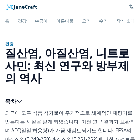
JaneCraft
Lan
홈
건강
수공예
아름다움
요리
수리
작가 소개
건강
질산염, 아질산염, 니트로
사민: 최신 연구와 방부제
의 역사
목차
최근에 모든 식품 첨가물이 주기적으로 체계적인 재평가를
받는다는 사실을 알게 되었습니다. 이전 연구 결과가 보완되
며 ADI(일일 허용량)가 가끔 재검토되기도 합니다. EFSA의
아질산염(E 249-250)과 질산염(E 251-252)에 대한 재검토를