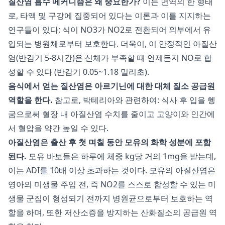
질산염 흡수 메커니즘은 왜 중요한가?
이는 면역의 한 형태
로, 타액 및 구강에 집중되어 있다는 이론과 이를 지지하는
연구들이 있다: 식이 NO3가 NO2로 전환되어 외부에서 유
입되는 병원체로부터 보호한다. 더욱이, 이 안정적인 아질산
염(반감기 5-8시간)은 신체가 부족할 때 언제든지 NO로 합
성할 수 있다 (반감기 0.05~1.18 밀리초).
음식에서 얻는 질산염은 아르기닌에 대한 대체 질소 공급원
역할을 한다.
참고로, 박테리아와 관련하여: 식사 후 입을 헹
굼으로써 혈장 내 아질산염 수치를 줄이고 고양이와 인간에
서 혈압을 약간 높일 수 있다.
아질산염은 출산 후 첫 며칠 동안 모유의 화학 성분에 포함
된다.
모유 바보들은 하루에 체중 kg당 거의 1mg을 받는데,
이는 ADI를 10배 이상 초과하는 것이다. 모유의 아질산염은
영아의 미생물 주입 전, 즉 NO2를 스스로 합성할 수 있는 미
생물 군집이 형성되기 전까지 병원균으로부터 보호하는 역
할을 하며, 또한 저산소증을 방지하는 산화질소의 공급원 역