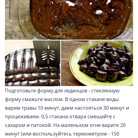
Подготовьте форму для леденцов - стеклянную
форму смажьте маслом. В одном стакане воды
варим травы 10 минут, даем настояться 30 минут и
процеживаем. 0,5 стакана отвара смешайте с
сахаром и патокой. На маленьком огне варите 20
минут (или воспользуйтесь термометром - 150