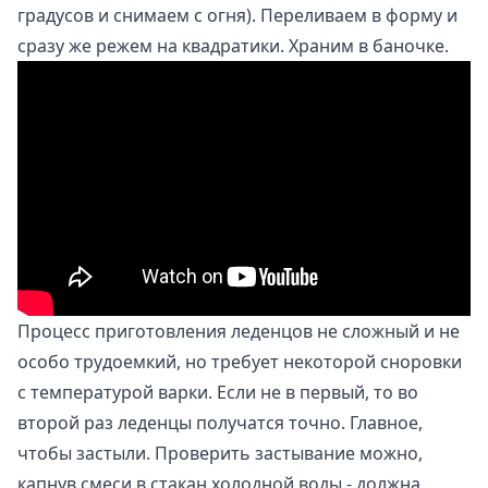
градусов и снимаем с огня). Переливаем в форму и
сразу же режем на квадратики. Храним в баночке.
Процесс приготовления леденцов не сложный и не
особо трудоемкий, но требует некоторой сноровки
с температурой варки. Если не в первый, то во
второй раз леденцы получатся точно. Главное,
чтобы застыли. Проверить застывание можно,
капнув смеси в стакан холодной воды - должна