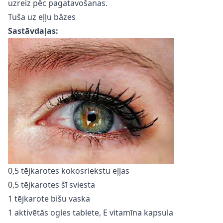
uzreiz pēc pagatavošanas.
Tuša uz eļļu bāzes
Sastāvdaļas:
0,5 tējkarotes kokosriekstu eļļas
0,5 tējkarotes šī sviesta
1 tējkarote bišu vaska
1 aktivētās ogles tablete, E vitamīna kapsula