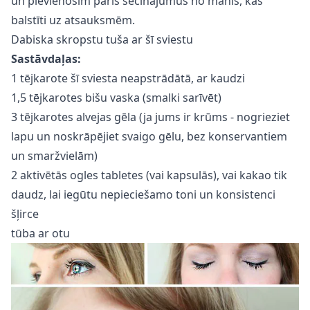
un pievienosim pāris secinājumus no manis, kas
balstīti uz atsauksmēm.
Dabiska skropstu tuša ar šī sviestu
Sastāvdaļas:
1 tējkarote šī sviesta neapstrādātā, ar kaudzi
1,5 tējkarotes bišu vaska (smalki sarīvēt)
3 tējkarotes alvejas gēla (ja jums ir krūms - nogrieziet
lapu un noskrāpējiet svaigo gēlu, bez konservantiem
un smaržvielām)
2 aktivētās ogles tabletes (vai kapsulās), vai kakao tik
daudz, lai iegūtu nepieciešamo toni un konsistenci
šļirce
tūba ar otu