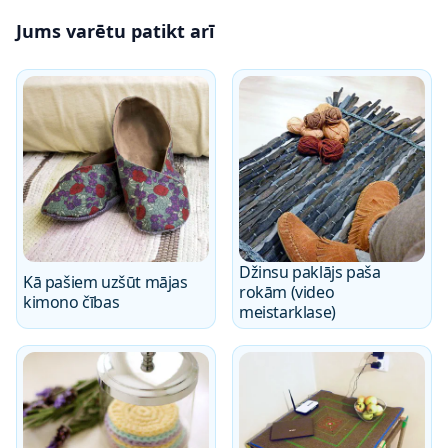
Jums varētu patikt arī
Džinsu paklājs paša
Kā pašiem uzšūt mājas
rokām (video
kimono čības
meistarklase)