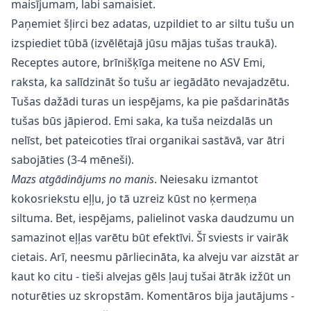
maisījumam, labi samaisiet.
Paņemiet šļirci bez adatas, uzpildiet to ar siltu tušu un
izspiediet tūbā (izvēlētajā jūsu mājas tušas traukā).
Receptes autore, brīnišķīga meitene no ASV Emi,
raksta, ka salīdzināt šo tušu ar iegādāto nevajadzētu.
Tušas dažādi turas un iespējams, ka pie pašdarinātās
tušas būs jāpierod. Emi saka, ka tuša neizdalās un
nelīst, bet pateicoties tīrai organikai sastāvā, var ātri
sabojāties (3-4 mēneši).
Mazs atgādinājums no manis
. Neiesaku izmantot
kokosriekstu eļļu, jo tā uzreiz kūst no ķermeņa
siltuma. Bet, iespējams, palielinot vaska daudzumu un
samazinot eļļas varētu būt efektīvi. Šī sviests ir vairāk
cietais. Arī, neesmu pārliecināta, ka alveju var aizstāt ar
kaut ko citu - tieši alvejas gēls ļauj tušai ātrāk izžūt un
noturēties uz skropstām. Komentāros bija jautājums -