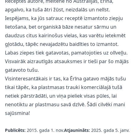
Receptes autore, meitene no Austrālijas, Ērīna,
apgalvo, ka tuša ātri žūst, neizdalās un nelīst.
Iespējams, ka jūs satrauc receptē izmantoto ziepju
lietošana, bet organiskā bāze nesatur sārmu un
daudzus citus kairinošus vielas, kas varētu ietekmēt
gļotādu, tāpēc nevajadzētu baidīties to izmantot.
Labas ziepes tiek gatavotas, pamatojoties uz olīveļļu.
Visvairāk aizrautīgās atsauksmes ir tieši par šo mājās
gatavoto tušu.
Visinteresantākais ir tas, ka Ērīna gatavo mājās tušu
tikai tāpēc, ka plastmasas trauki komerciālajā tušā
netiek pārstrādāti, un viņa pieliek visas pūles, lai
nenotiktu ar plastmasu savā dzīvē. Šādi cilvēki mani
sajūsmina!
Publicēts:
2015. gada 1. nov.
Atjaunināts:
2025. gada 5. janv.