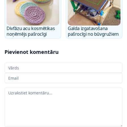
Divfāzu acu kosmētikas
Galda izgatavošana
noņēmējs pašrocīgi
pašrocīgi no būvgružiem
Pievienot komentāru
Jūsu vārds
Jūsu e-pasts
Jūsu komentārs