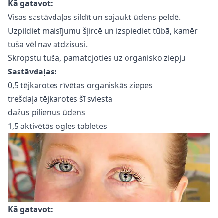
Kā gatavot:
Visas sastāvdaļas sildīt un sajaukt ūdens peldē.
Uzpildiet maisījumu šļircē un izspiediet tūbā, kamēr
tuša vēl nav atdzisusi.
Skropstu tuša, pamatojoties uz organisko ziepju
Sastāvdaļas:
0,5 tējkarotes rīvētas organiskās ziepes
trešdaļa tējkarotes šī sviesta
dažus pilienus ūdens
1,5 aktivētās ogles tabletes
Kā gatavot: