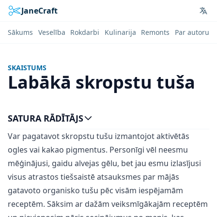
JaneCraft
Lan
Sākums
Veselība
Rokdarbi
Kulinarija
Remonts
Par autoru
SKAISTUMS
Labākā skropstu tuša
SATURA RĀDĪTĀJS
Var pagatavot skropstu tušu izmantojot aktivētās
ogles vai kakao pigmentus. Personīgi vēl neesmu
mēģinājusi, gaidu alvejas gēlu, bet jau esmu izlasījusi
visus atrastos tiešsaistē atsauksmes par mājās
gatavoto organisko tušu pēc visām iespējamām
receptēm. Sāksim ar dažām veiksmīgākajām receptēm