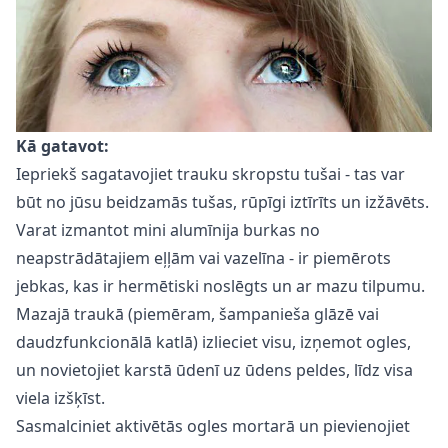
Kā gatavot:
Iepriekš sagatavojiet trauku skropstu tušai - tas var
būt no jūsu beidzamās tušas, rūpīgi iztīrīts un izžāvēts.
Varat izmantot mini alumīnija burkas no
neapstrādātajiem eļļām vai vazelīna - ir piemērots
jebkas, kas ir hermētiski noslēgts un ar mazu tilpumu.
Mazajā traukā (piemēram, šampanieša glāzē vai
daudzfunkcionālā katlā) izlieciet visu, izņemot ogles,
un novietojiet karstā ūdenī uz ūdens peldes, līdz visa
viela izšķīst.
Sasmalciniet aktivētās ogles mortarā un pievienojiet