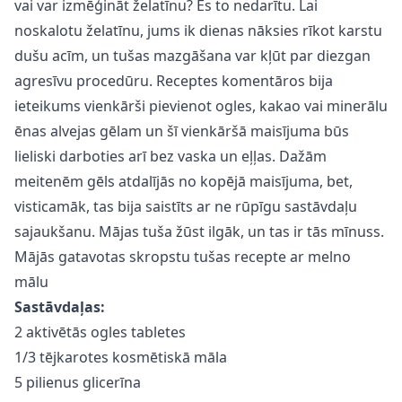
vai var izmēģināt želatīnu? Es to nedarītu. Lai
noskalotu želatīnu, jums ik dienas nāksies rīkot karstu
dušu acīm, un tušas mazgāšana var kļūt par diezgan
agresīvu procedūru. Receptes komentāros bija
ieteikums vienkārši pievienot ogles, kakao vai minerālu
ēnas alvejas gēlam un šī vienkāršā maisījuma būs
lieliski darboties arī bez vaska un eļļas. Dažām
meitenēm gēls atdalījās no kopējā maisījuma, bet,
visticamāk, tas bija saistīts ar ne rūpīgu sastāvdaļu
sajaukšanu. Mājas tuša žūst ilgāk, un tas ir tās mīnuss.
Mājās gatavotas skropstu tušas recepte ar melno
mālu
Sastāvdaļas:
2 aktivētās ogles tabletes
1/3 tējkarotes kosmētiskā māla
5 pilienus glicerīna