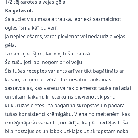
1/2 tējkarotes alvejas gēla
Kā gatavot:
Sajauciet visu mazajā traukā, iepriekš sasmalcinot
ogles “smalkā” pulverī.
Ja nepieciešams, varat pievienot vēl nedaudz alvejas
gēla.
Izmantojiet šļirci, lai ielej tušu traukā.
Šo tušu ļoti labi noņem ar olīveļļu.
Šis tušas receptes variants arī var tikt bagātināts ar
kakao, un ņemiet vērā - tas nesatur taukainas
sastāvdaļas, kas varētu vairāk piemērot taukainai ādai
un siltam laikam. Ir ieteikums pievienot šķipsnu
kukurūzas cietes - tā pagarina skropstas un padara
tušas konsistenci krēmīgāku. Viena no meitenēm, kas
izmēģināja šo variantu, norādīja, ka pēc nedēļas tuša
bija nostājusies un labāk uzklājās uz skropstām nekā