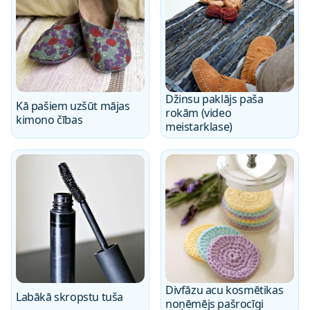
Džinsu paklājs paša
Kā pašiem uzšūt mājas
rokām (video
kimono čības
meistarklase)
Divfāzu acu kosmētikas
Labākā skropstu tuša
noņēmējs pašrocīgi