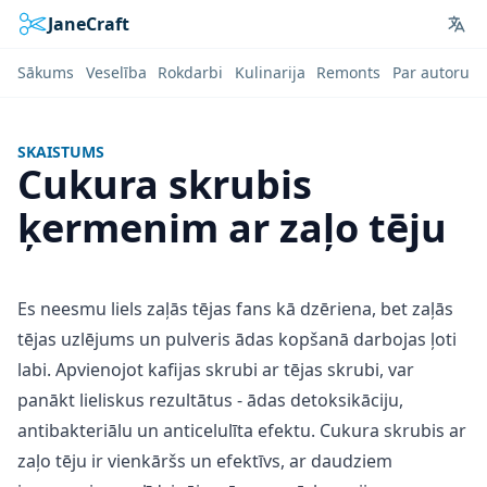
JaneCraft
Lan
Sākums
Veselība
Rokdarbi
Kulinarija
Remonts
Par autoru
SKAISTUMS
Cukura skrubis
ķermenim ar zaļo tēju
Es neesmu liels zaļās tējas fans kā dzēriena, bet zaļās
tējas uzlējums un pulveris ādas kopšanā darbojas ļoti
labi. Apvienojot kafijas skrubi ar tējas skrubi, var
panākt lieliskus rezultātus - ādas detoksikāciju,
antibakteriālu un anticelulīta efektu. Cukura skrubis ar
zaļo tēju ir vienkāršs un efektīvs, ar daudziem