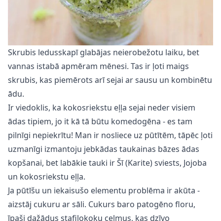
Skrubis ledusskapī glabājas neierobežotu laiku, bet
vannas istabā apmēram mēnesi. Tas ir ļoti maigs
skrubis, kas piemērots arī sejai ar sausu un kombinētu
ādu.
Ir viedoklis, ka kokosriekstu eļļa sejai neder visiem
ādas tipiem, jo it kā tā būtu komedogēna - es tam
pilnīgi nepiekrītu! Man ir nosliece uz pūtītēm, tāpēc ļoti
uzmanīgi izmantoju jebkādas taukainas bāzes ādas
kopšanai, bet labākie tauki ir Šī (Karite) sviests, Jojoba
un kokosriekstu eļļa.
Ja pūtīšu un iekaisušo elementu problēma ir akūta -
aizstāj cukuru ar sāli. Cukurs baro patogēno floru,
īpaši dažādus stafilokoku celmus, kas dzīvo