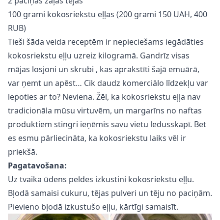
2 paciņas zaļās tējas
100 grami kokosriekstu eļļas (200 grami 150 UAH, 400
RUB)
Tieši šāda veida receptēm ir nepieciešams iegādāties
kokosriekstu eļļu uzreiz kilogramā. Gandrīz visas
mājas
losjoni un skrubi
, kas aprakstīti šajā emuārā,
var ņemt un apēst… Cik daudz komerciālo līdzekļu var
lepoties ar to? Neviena. Žēl, ka kokosriekstu eļļa nav
tradicionāla mūsu virtuvēm, un margarīns no naftas
produktiem stingri ieņēmis savu vietu ledusskapī. Bet
es esmu pārliecināta, ka kokosriekstu laiks vēl ir
priekšā.
Pagatavošana:
Uz tvaika ūdens peldes izkustini kokosriekstu eļļu.
Bļodā samaisi cukuru, tējas pulveri un tēju no paciņām.
Pievieno bļodā izkustušo eļļu, kārtīgi samaisīt.