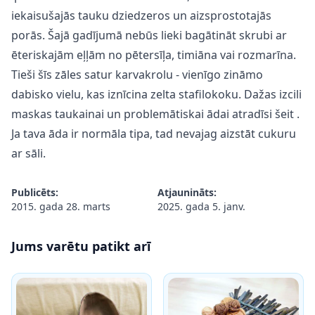
iekaisušajās tauku dziedzeros un aizsprostotajās
porās. Šajā gadījumā nebūs lieki bagātināt skrubi ar
ēteriskajām eļļām no pētersīļa, timiāna vai rozmarīna.
Tieši šīs zāles satur
karvakrolu
- vienīgo zināmo
dabisko vielu, kas iznīcina zelta stafilokoku. Dažas izcili
maskas taukainai un problemātiskai ādai atradīsi
šeit
.
Ja tava āda ir normāla tipa, tad nevajag aizstāt cukuru
ar sāli.
Publicēts:
Atjaunināts:
2015. gada 28. marts
2025. gada 5. janv.
Jums varētu patikt arī