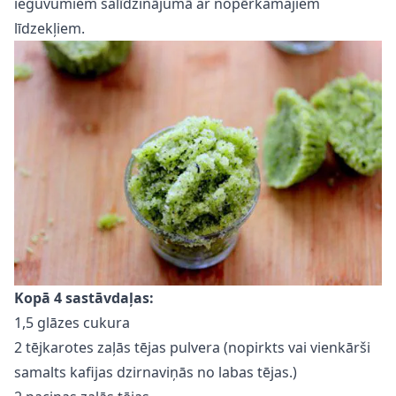
ieguvumiem salīdzinājumā ar nopērkamajiem
līdzekļiem.
Kopā 4 sastāvdaļas:
1,5 glāzes cukura
2 tējkarotes zaļās tējas pulvera (nopirkts vai vienkārši
samalts kafijas dzirnaviņās no labas tējas.)