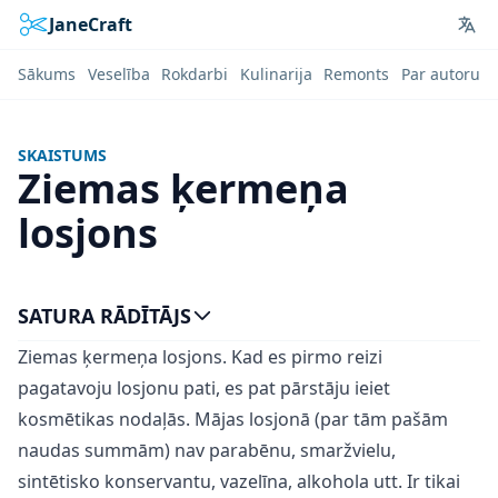
JaneCraft
Lan
Sākums
Veselība
Rokdarbi
Kulinarija
Remonts
Par autoru
SKAISTUMS
Ziemas ķermeņa
losjons
SATURA RĀDĪTĀJS
Ziemas ķermeņa losjons. Kad es pirmo reizi
pagatavoju losjonu pati, es pat pārstāju ieiet
kosmētikas nodaļās. Mājas losjonā (par tām pašām
naudas summām) nav parabēnu, smaržvielu,
sintētisko konservantu, vazelīna, alkohola utt. Ir tikai