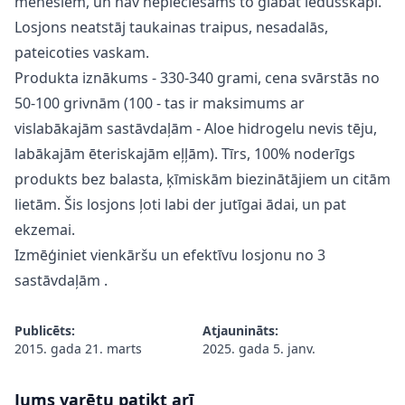
mēnešiem, un nav nepieciešams to glabāt ledusskapī.
Losjons neatstāj taukainas traipus, nesadalās,
pateicoties vaskam.
Produkta iznākums - 330-340 grami, cena svārstās no
50-100 grivnām (100 - tas ir maksimums ar
vislabākajām sastāvdaļām - Aloe hidrogelu nevis tēju,
labākajām ēteriskajām eļļām). Tīrs, 100% noderīgs
produkts bez balasta, ķīmiskām biezinātājiem un citām
lietām. Šis losjons ļoti labi der jutīgai ādai, un pat
ekzemai.
Izmēģiniet vienkāršu un efektīvu
losjonu no 3
sastāvdaļām
.
Publicēts:
Atjaunināts:
2015. gada 21. marts
2025. gada 5. janv.
Jums varētu patikt arī