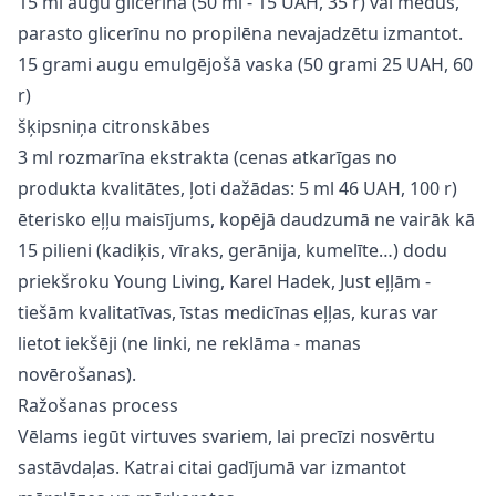
15 ml augu glicerīna (50 ml - 15 UAH, 35 r) vai medus,
parasto glicerīnu no propilēna nevajadzētu izmantot.
15 grami augu emulgējošā vaska (50 grami 25 UAH, 60
r)
šķipsniņa citronskābes
3 ml rozmarīna ekstrakta (cenas atkarīgas no
produkta kvalitātes, ļoti dažādas: 5 ml 46 UAH, 100 r)
ēterisko eļļu maisījums, kopējā daudzumā ne vairāk kā
15 pilieni (kadiķis, vīraks, gerānija, kumelīte…) dodu
priekšroku Young Living, Karel Hadek, Just eļļām -
tiešām kvalitatīvas, īstas medicīnas eļļas, kuras var
lietot iekšēji (ne linki, ne reklāma - manas
novērošanas).
Ražošanas process
Vēlams iegūt virtuves svariem, lai precīzi nosvērtu
sastāvdaļas. Katrai citai gadījumā var izmantot