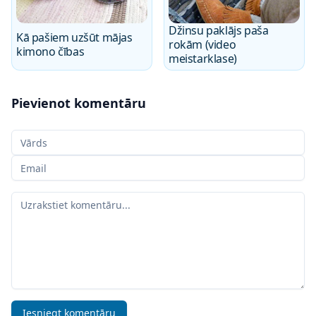
Džinsu paklājs paša
Kā pašiem uzšūt mājas
rokām (video
kimono čības
meistarklase)
Pievienot komentāru
Jūsu vārds
Jūsu e-pasts
Jūsu komentārs
Iesniegt komentāru