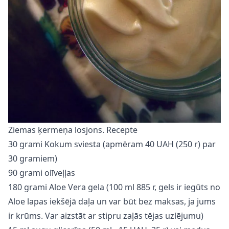
Ziemas ķermeņa losjons. Recepte
30 grami Kokum sviesta (apmēram 40 UAH (250 r) par
30 gramiem)
90 grami olīveļļas
180 grami Aloe Vera gela (100 ml 885 r, gels ir iegūts no
Aloe lapas iekšējā daļa un var būt bez maksas, ja jums
ir krūms. Var aizstāt ar stipru zaļās tējas uzlējumu)