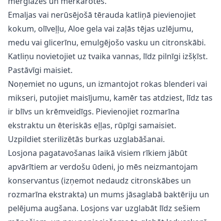
mērglāzes un mērkarotes.
Emaljas vai nerūsējošā tērauda katliņā pievienojiet
kokum, olīveļļu, Aloe gela vai zaļās tējas uzlējumu,
medu vai glicerīnu, emulgējošo vasku un citronskābi.
Katliņu novietojiet uz tvaika vannas, līdz pilnīgi izšķīst.
Pastāvīgi maisiet.
Noņemiet no uguns, un izmantojot rokas blenderi vai
mikseri, putojiet maisījumu, kamēr tas atdziest, līdz tas
ir blīvs un krēmveidīgs. Pievienojiet rozmarīna
ekstraktu un ēteriskās eļļas, rūpīgi samaisiet.
Uzpildiet sterilizētās burkas uzglabāšanai.
Losjona pagatavošanas laikā visiem rīkiem jābūt
apvārītiem ar verdošu ūdeni, jo mēs neizmantojam
konservantus (izņemot nedaudz citronskābes un
rozmarīna ekstrakta) un mums jāsaglabā baktēriju un
pelējuma augšana. Losjons var uzglabāt līdz sešiem