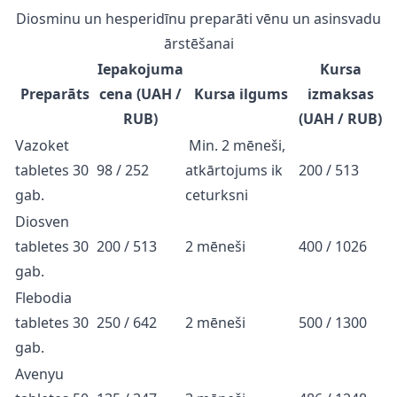
Diosminu un hesperidīnu preparāti vēnu un asinsvadu
ārstēšanai
Iepakojuma
Kursa
Preparāts
cena (UAH /
Kursa ilgums
izmaksas
RUB)
(UAH / RUB)
Vazoket
Min. 2 mēneši,
tabletes 30
98 / 252
atkārtojums ik
200 / 513
gab.
ceturksni
Diosven
tabletes 30
200 / 513
2 mēneši
400 / 1026
gab.
Flebodia
tabletes 30
250 / 642
2 mēneši
500 / 1300
gab.
Avenyu