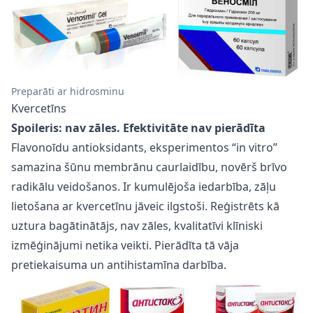
Preparāti ar hidrosminu
Kvercetīns
Spoileris: nav zāles. Efektivitāte nav pierādīta
Flavonoīdu antioksidants, eksperimentos “in vitro”
samazina šūnu membrānu caurlaidību, novērš brīvo
radikālu veidošanos. Ir kumulējoša iedarbība, zāļu
lietošana ar kvercetīnu jāveic ilgstoši. Reģistrēts kā
uztura bagātinātājs, nav zāles, kvalitatīvi klīniski
izmēģinājumi netika veikti. Pierādīta tā vāja
pretiekaisuma un antihistamīna darbība.