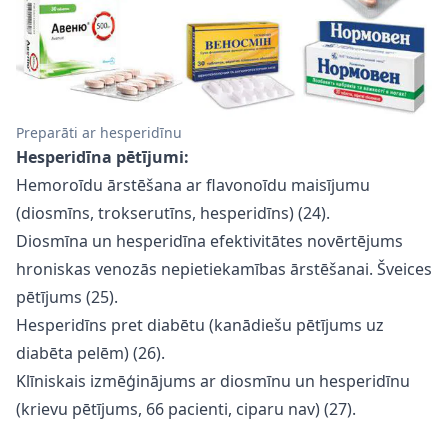
Preparāti ar hesperidīnu
Hesperidīna pētījumi:
Hemoroīdu ārstēšana ar flavonoīdu maisījumu
(diosmīns, trokserutīns, hesperidīns) (24).
Diosmīna un hesperidīna efektivitātes novērtējums
hroniskas venozās nepietiekamības ārstēšanai. Šveices
pētījums (25).
Hesperidīns pret diabētu (kanādiešu pētījums uz
diabēta pelēm) (26).
Klīniskais izmēģinājums ar diosmīnu un hesperidīnu
(krievu pētījums, 66 pacienti, ciparu nav) (27).