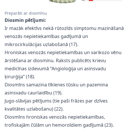
Preparāti ar diosmīnu
Diosmin pētījumi:
Ir mazāk efektīvs nekā rūtozīds simptomu mazināšanā
venozās nepietiekamības gadījumā un
mikrocirkulācijas uzlabošanā (17).
Hroniskas venozās nepietiekamības un varikozo vēnu
ārstēšana ar diosminu. Raksts publicēts krievu
medicīnas izdevumā “Angioloģija un asinsvadu
ķirurģija” (18).
Diosmīns samazina tīklenes tūsku un pazemina
asinsvadu caurlaidību (19).
Jugo-slāvijas pētījums (tie paši frāzes par dzīves
kvalitātes uzlabošanu) (22).
Diosmīns hroniskas venozās nepietiekamības,
trofiskajām čūlām un hemoroīdiem gadījumā (23).