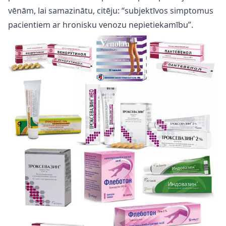
vēnām, lai samazinātu, citēju: “subjektīvos simptomus
pacientiem ar hronisku venozu nepietiekamību”.