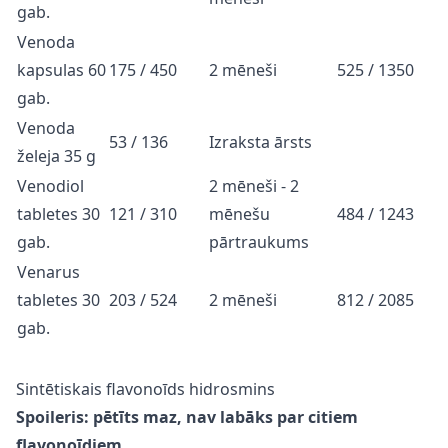
gab.
Venoda
kapsulas 60
175 / 450
2 mēneši
525 / 1350
gab.
Venoda
53 / 136
Izraksta ārsts
želeja 35 g
Venodiol
2 mēneši - 2
tabletes 30
121 / 310
mēnešu
484 / 1243
gab.
pārtraukums
Venarus
tabletes 30
203 / 524
2 mēneši
812 / 2085
gab.
Sintētiskais flavonoīds hidrosmins
Spoileris: pētīts maz, nav labāks par citiem
flavonoīdiem