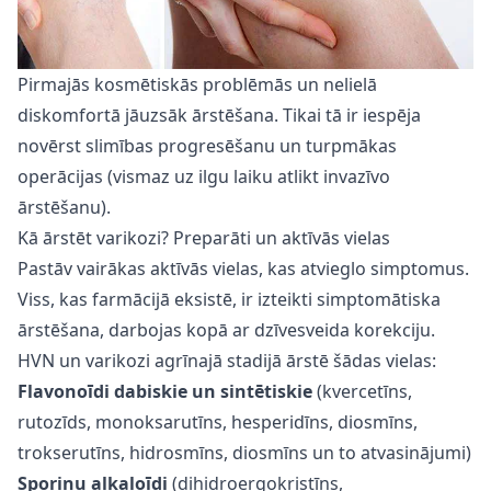
Pirmajās kosmētiskās problēmās un nelielā
diskomfortā jāuzsāk ārstēšana. Tikai tā ir iespēja
novērst slimības progresēšanu un turpmākas
operācijas (vismaz uz ilgu laiku atlikt invazīvo
ārstēšanu).
Kā ārstēt varikozi? Preparāti un aktīvās vielas
Pastāv vairākas aktīvās vielas, kas atvieglo simptomus.
Viss, kas farmācijā eksistē, ir izteikti simptomātiska
ārstēšana, darbojas kopā ar dzīvesveida korekciju.
HVN un varikozi agrīnajā stadijā ārstē šādas vielas:
Flavonoīdi dabiskie un sintētiskie
(kvercetīns,
rutozīds, monoksarutīns, hesperidīns, diosmīns,
trokserutīns, hidrosmīns, diosmīns un to atvasinājumi)
Sporiņu alkaloīdi
(dihidroergokristīns,