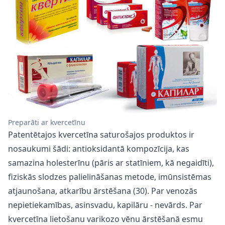
Preparāti ar kvercetīnu
Patentētajos kvercetīna saturošajos produktos ir
nosaukumi šādi: antioksidantā kompozīcija, kas
samazina holesterīnu (pāris ar statīniem, kā negaidīti),
fiziskās slodzes palielināšanas metode, imūnsistēmas
atjaunošana, atkarību ārstēšana (30). Par venozās
nepietiekamības, asinsvadu, kapilāru - nevārds. Par
kvercetīna lietošanu varikozo vēnu ārstēšanā esmu