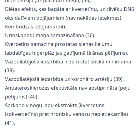
hipertensiju (uz placebo līmeņa) (33).
Diētas efekts, kas bagāta ar kvercetīnu, uz cilvēku DNS
oksidatīviem bojājumiem (nav nekādas ietekmes).
Kembridžas pētījums (34).
Urīnskābes līmeņa samazināšana (36).
Kvercetīns samazina prostatas sienas lielumu
labdabīgas hiperplāzijas gadījumā (Irānas pētījums).
Vazodilatējošā iedarbība ir zem statistiskā minimuma
(38).
Vazodilatējošā iedarbība uz koronāro artēriju (39).
Antiaterosklerozes efektivitāte nav apstiprināta (poļu
pētījums) (40).
Sarkano vīnogu lapu ekstrakts (kvercetīns,
izokvercetīns) pret hronisku venozu nepietiekamību
(41).