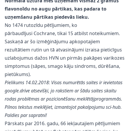
Normālā uzturā mēs uzņemam vismaz 2 gramus
flavonoīdu no augu pārtikas, kas padara to
uzņemšanu pārtikas piedevās lieku.
No 1474 rutozīdu pētījumiem, ko
pārbaudījusi Cochrane, tikai 15 atbilst noteikumiem.
Saskaņā ar šo izmēģinājumu apkopotajiem
rezultātiem rutin un tā atvasinājumi izraisa pieticīgus
uzlabojumus dažos HVN un pirmās pakāpes varikozes
simptomus (sāpes, smago kāju sindroms, dūrēšana,
pietūkums).
Pielikums 14.02.2018: Visas numurētās saites ir ievietotas
google.drive
atsevišķi, jo rakstiem ar šādu saites skaitu
rodas problēmas ar pozicionēšanu meklētājprogrammās.
Pilnos tekstus meklējiet, izmantojot pakalpojumu sci-hub.
Paldies par sapratni!
Pārskats par 2016. gadu, 66 iekļautajiem pētījumiem