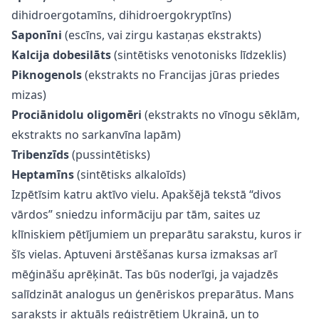
dihidroergotamīns, dihidroergokryptīns)
Saponīni
(escīns, vai zirgu kastaņas ekstrakts)
Kalcija dobesilāts
(sintētisks venotonisks līdzeklis)
Piknogenols
(ekstrakts no Francijas jūras priedes
mizas)
Prociānidolu oligomēri
(ekstrakts no vīnogu sēklām,
ekstrakts no sarkanvīna lapām)
Tribenzīds
(pussintētisks)
Heptamīns
(sintētisks alkaloīds)
Izpētīsim katru aktīvo vielu. Apakšējā tekstā “divos
vārdos” sniedzu informāciju par tām, saites uz
klīniskiem pētījumiem un preparātu sarakstu, kuros ir
šīs vielas. Aptuveni ārstēšanas kursa izmaksas arī
mēģināšu aprēķināt. Tas būs noderīgi, ja vajadzēs
salīdzināt analogus un ģenēriskos preparātus. Mans
saraksts ir aktuāls reģistrētiem Ukrainā, un to