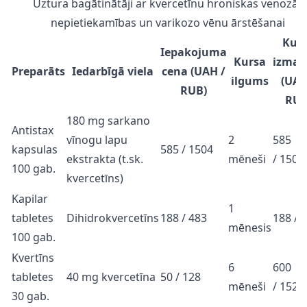
Uztura bagātinātāji ar kvercetīnu hroniskas venozās
nepietiekamības un varikozo vēnu ārstēšanai
Kur
Iepakojuma
Kursa
izmak
Preparāts
Iedarbīgā viela
cena (UAH /
ilgums
(UAH
RUB)
RUB
180 mg sarkano
Antistax
vīnogu lapu
2
585
kapsulas
585 / 1504
ekstrakta (t.sk.
mēneši
/ 1504
100 gab.
kvercetīns)
Kapilar
1
tabletes
Dihidrokvercetīns
188 / 483
188 / 
mēnesis
100 gab.
Kvertīns
6
600
tabletes
40 mg kvercetīna
50 / 128
mēneši
/ 1520
30 gab.