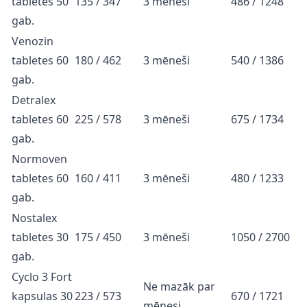
tabletes 50
135 / 347
3 mēneši
486 / 1248
gab.
Venozin
tabletes 60
180 / 462
3 mēneši
540 / 1386
gab.
Detralex
tabletes 60
225 / 578
3 mēneši
675 / 1734
gab.
Normoven
tabletes 60
160 / 411
3 mēneši
480 / 1233
gab.
Nostalex
tabletes 30
175 / 450
3 mēneši
1050 / 2700
gab.
Cyclo 3 Fort
Ne mazāk par
kapsulas 30
223 / 573
670 / 1721
mēnesi