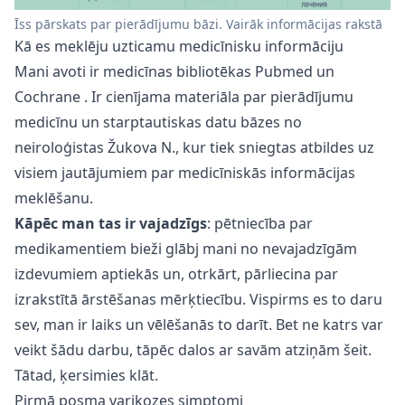
Īss pārskats par pierādījumu bāzi. Vairāk informācijas rakstā
Kā es meklēju uzticamu medicīnisku informāciju
Mani avoti ir medicīnas bibliotēkas
Pubmed
un
Cochrane
. Ir cienījama materiāla
par pierādījumu
medicīnu
un starptautiskas datu bāzes no
neiroloģistas Žukova N., kur tiek sniegtas atbildes uz
visiem jautājumiem par medicīniskās informācijas
meklēšanu.
Kāpēc man tas ir vajadzīgs
: pētniecība par
medikamentiem bieži glābj mani no nevajadzīgām
izdevumiem aptiekās un, otrkārt, pārliecina par
izrakstītā ārstēšanas mērķtiecību. Vispirms es to daru
sev, man ir laiks un vēlēšanās to darīt. Bet ne katrs var
veikt šādu darbu, tāpēc dalos ar savām atziņām šeit.
Tātad, ķersimies klāt.
Pirmā posma varikozes simptomi