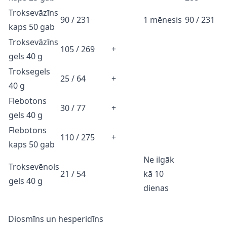
Troksevāzīns
90 / 231
1 mēnesis
90 / 231
kaps 50 gab
Troksevāzīns
105 / 269
+
gels 40 g
Troksegels
25 / 64
+
40 g
Flebotons
30 / 77
+
gels 40 g
Flebotons
110 / 275
+
kaps 50 gab
Ne ilgāk
Troksevēnols
21 / 54
kā 10
gels 40 g
dienas
Diosmīns un hesperidīns