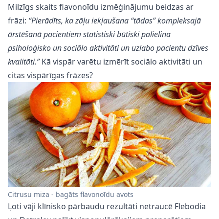
Milzīgs skaits flavonoīdu izmēģinājumu beidzas ar
frāzi:
“Pierādīts, ka zāļu iekļaušana “tādas” kompleksajā
ārstēšanā pacientiem statistiski būtiski palielina
psiholoģisko un sociālo aktivitāti un uzlabo pacientu dzīves
kvalitāti.”
Kā vispār varētu izmērīt sociālo aktivitāti un
citas vispārīgas frāzes?
Citrusu miza - bagāts flavonoīdu avots
Ļoti vāji klīnisko pārbaudu rezultāti netraucē Flebodia