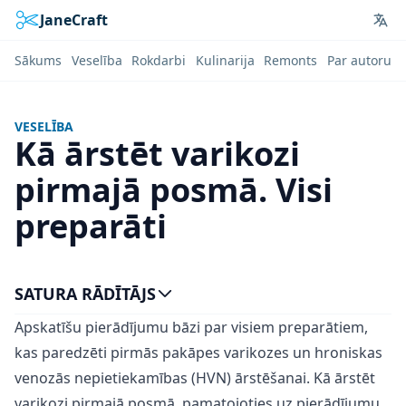
JaneCraft
Lan
Sākums
Veselība
Rokdarbi
Kulinarija
Remonts
Par autoru
VESELĪBA
Kā ārstēt varikozi
pirmajā posmā. Visi
preparāti
SATURA RĀDĪTĀJS
Apskatīšu pierādījumu bāzi par visiem preparātiem,
kas paredzēti pirmās pakāpes varikozes un hroniskas
venozās nepietiekamības (HVN) ārstēšanai. Kā ārstēt
varikozi pirmajā posmā, pamatojoties uz pierādījumu