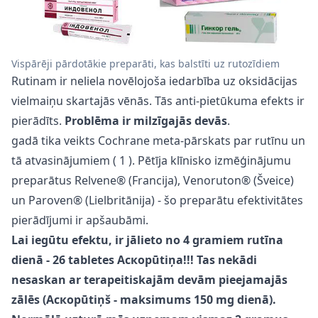
Vispārēji pārdotākie preparāti, kas balstīti uz rutozīdiem
Rutinam ir neliela novēlojoša iedarbība uz oksidācijas
vielmaiņu skartajās vēnās. Tās anti-pietūkuma efekts ir
pierādīts.
Problēma ir milzīgajās devās
.
gadā tika veikts Cochrane meta-pārskats par rutīnu un
tā atvasinājumiem (
1
). Pētīja klīnisko izmēģinājumu
preparātus Relvene® (Francija), Venoruton® (Šveice)
un Paroven® (Lielbritānija) - šo preparātu efektivitātes
pierādījumi ir apšaubāmi.
Lai iegūtu efektu, ir jālieto no 4 gramiem rutīna
dienā - 26 tabletes Aскорūtiņa!!! Tas nekādi
nesaskan ar terapeitiskajām devām pieejamajās
zālēs (Aскорūtiņš - maksimums 150 mg dienā).