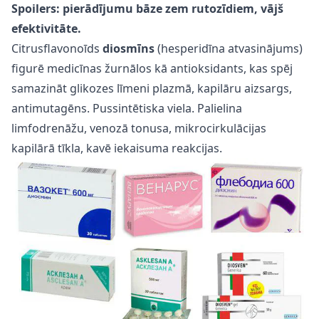
Spoilers: pierādījumu bāze zem rutozīdiem, vājš
efektivitāte.
Citrusflavonoīds
diosmīns
(hesperidīna atvasinājums)
figurē medicīnas žurnālos kā antioksidants, kas spēj
samazināt glikozes līmeni plazmā, kapilāru aizsargs,
antimutagēns. Pussintētiska viela. Palielina
limfodrenāžu, venozā tonusa, mikrocirkulācijas
kapilārā tīkla, kavē iekaisuma reakcijas.