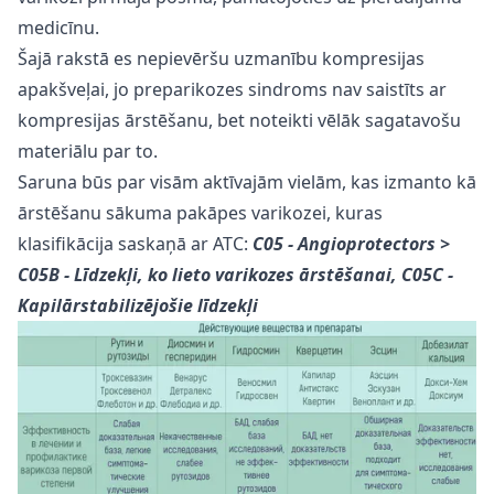
medicīnu.
Šajā rakstā es nepievēršu uzmanību kompresijas
apakšveļai, jo preparikozes sindroms nav saistīts ar
kompresijas ārstēšanu, bet noteikti vēlāk sagatavošu
materiālu par to.
Saruna būs par visām aktīvajām vielām, kas izmanto kā
ārstēšanu sākuma pakāpes varikozei, kuras
klasifikācija saskaņā ar ATC:
C05 - Angioprotectors >
C05B - Līdzekļi, ko lieto varikozes ārstēšanai, C05C -
Kapilārstabilizējošie līdzekļi