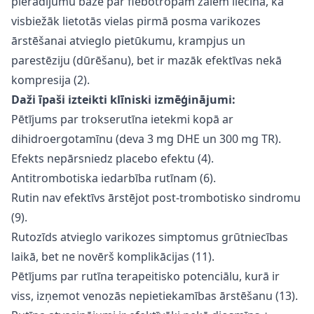
pierādījumu bāzē par flebotropām zālēm liecina, ka
visbiežāk lietotās vielas pirmā posma varikozes
ārstēšanai atvieglo pietūkumu, krampjus un
parestēziju (dūrēšanu), bet ir mazāk efektīvas nekā
kompresija (2).
Daži īpaši izteikti klīniski izmēģinājumi:
Pētījums par trokserutīna ietekmi kopā ar
dihidroergotamīnu (deva 3 mg DHE un 300 mg TR).
Efekts nepārsniedz placebo efektu (4).
Antitrombotiska iedarbība rutīnam (6).
Rutin nav efektīvs ārstējot post-trombotisko sindromu
(9).
Rutozīds atvieglo varikozes simptomus grūtniecības
laikā, bet ne novērš komplikācijas (11).
Pētījums par rutīna terapeitisko potenciālu, kurā ir
viss, izņemot venozās nepietiekamības ārstēšanu (13).