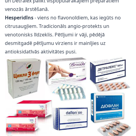
un Detralex palikt vispopulārākajiem preparātiem
venozās ārstēšanā.
Hesperidīns
- viens no flavonoīdiem, kas iegūts no
citrusaugļiem. Tradicionāls angio-protekts un
venotonisks līdzeklis. Pētījumi ir vāji, pēdējā
desmitgadē pētījumu virziens ir mainījies uz
antioksidatīvās aktivitātes pusi.