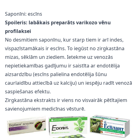
Saponīni: escīns
Spoileris: labākais preparāts varikozo vēnu
profilaksei
No desmitiem saponīnu, kur starp tiem ir arī indes,
vispazīstamākais ir escīns. To iegūst no zirgkastāna
mizas, sēklām un ziediem. Ietekme uz venozās
nepietiekamības gadījumu ir saistīta ar endotēlija
aizsardzību (escīns palielina endotēlija šūnu
caurlaidību attiecībā uz kalciju) un iespēju radīt venozā
saspiešanas efektu.
Zirgkastāna ekstrakts ir viens no visvairāk pētītajiem
savienojumiem medicīnas vēsturē.