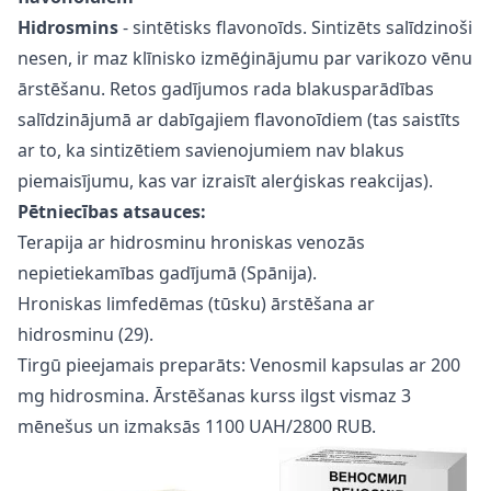
Hidrosmins
- sintētisks flavonoīds. Sintizēts salīdzinoši
nesen, ir maz klīnisko izmēģinājumu par varikozo vēnu
ārstēšanu. Retos gadījumos rada blakusparādības
salīdzinājumā ar dabīgajiem flavonoīdiem (tas saistīts
ar to, ka sintizētiem savienojumiem nav blakus
piemaisījumu, kas var izraisīt alerģiskas reakcijas).
Pētniecības atsauces:
Terapija ar hidrosminu hroniskas venozās
nepietiekamības gadījumā (Spānija).
Hroniskas limfedēmas (tūsku) ārstēšana ar
hidrosminu (29).
Tirgū pieejamais preparāts: Venosmil kapsulas ar 200
mg hidrosmina. Ārstēšanas kurss ilgst vismaz 3
mēnešus un izmaksās 1100 UAH/2800 RUB.