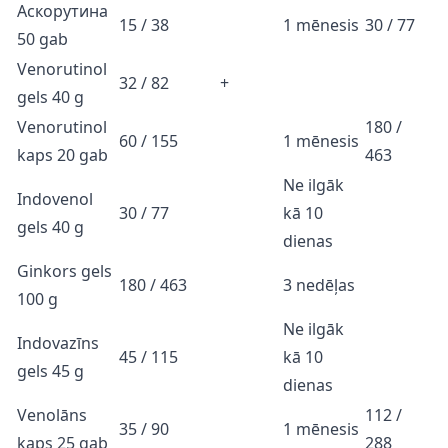
Aскорутина
15 / 38
1 mēnesis
30 / 77
50 gab
Venorutinol
32 / 82
+
gels 40 g
Venorutinol
180 /
60 / 155
1 mēnesis
kaps 20 gab
463
Ne ilgāk
Indovenol
30 / 77
kā 10
gels 40 g
dienas
Ginkors gels
180 / 463
3 nedēļas
100 g
Ne ilgāk
Indovazīns
45 / 115
kā 10
gels 45 g
dienas
Venolāns
112 /
35 / 90
1 mēnesis
kaps 25 gab
288