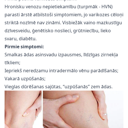
Hronisku venozu nepietiekamību (turpmāk - HVN)
parasti ārstē atbilstoši simptomiem, jo varikozes cēloņi
striktā nozīmē nav zināmi. Visbiežāk vaino mazkustīgu
dzīvesveidu, ģenētisko noslieci, grūtniecību, lieko
svaru, diabētu.
Pirmie simptomi:
Smalkas ādas asinsvadu izpausmes, līdzīgas zirnekļa
tīkliem;
Iepriekš neredzamu intradermālo vēnu parādīšanās;
Vakarā uzpūšanās;
Vieglas dūrēšanas sajūtas, “uzpūšanās” zem ādas.