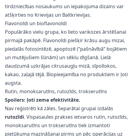
tirdzniecības nosaukums un iepakojuma dizains var
atšķirties no Krievijas un Baltkrievijas.
Flavonoīdi un bioflavonoīdi
Populārāko vielu grupa, ko lieto varikozes ārstēšanai
pirmajā pakāpē. Flavonoīdi piešķir krāsu augu mizai,
piedalās fotosintēzē, apoptozē (“pašnāvībā” bojātiem
un mutējušiem šūnām) un sēklu dīgšanā. Lielā
daudzumā uzkrājas citrusaugļu mizā, sīpollokos,
kakao, zaļajā tējā. Biopieejamība no produktiem ir ļoti
augsta.
Rutin, monoksarutīns, rutozīds, trokserutīns
Spoilers: ļoti zema efektivitāte.
Nav reģistrēti kā zāles. Separātai grupai izdalās
rutozīdi
. Vispasaules prakses ietvaros rutin, rutozīds,
monoksarutīns un trokserutīns tiek izmantoti
pietūkuma mazināšanai pirms un pēc operācijas uz