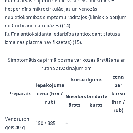
Rutīna atvasinājumi ir efektīvāki nekā diosmīns +
hesperidīns mikrocirkulācijas un venozās
nepietiekamības simptomu rādītājos (klīniskie pētījumi
no Cochrane datu bāzes) (14).
Rutīna antioksidanta iedarbība (antioxidant statusa
izmaiņas plazmā nav fiksētas) (15).
Simptomātiska pirmā posma varikozes ārstēšana ar
rutīna atvasinājumiem
cena
kursu ilgums
iepakojuma
par
Preparāts
cena (hrn /
kursu
Nosaka
standarta
rub)
(hrn /
ārsts
kurss
rub)
Venoruton
150 / 385
+
gels 40 g