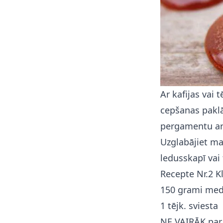
Ar kafijas vai 
cepšanas paklā
pergamentu ar
Uzglabājiet mai
ledusskapī vai
Recepte Nr.2 K
150 grami me
1 tējk. sviesta
NE VAIRĀK par 1