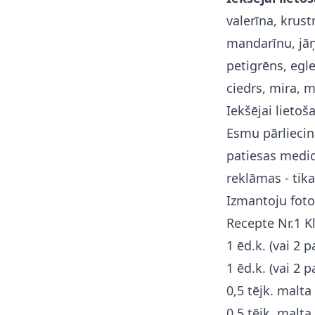
valerīna, krust
mandarīnu, jāņ
petigrēns, egle
ciedrs, mira, m
Iekšējai lietoša
Esmu pārliecinā
patiesas medicī
reklāmas - tik
Izmantoju foto
Recepte Nr.1 K
1 ēd.k. (vai 2 
1 ēd.k. (vai 2 
0,5 tējk. malta
0,5 tējk. malta