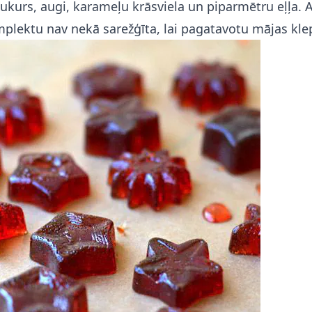
ukurs, augi, karameļu krāsviela un piparmētru eļļa. 
plektu nav nekā sarežģīta, lai pagatavotu mājas kle