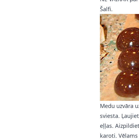
Šalfi.
Medu uzvāra uz
sviesta. Ļaujie
eļļas. Aizpildi
karoti. Vēlams