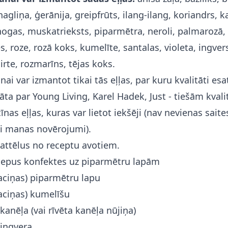
nagliņa, ģerānija, greipfrūts, ilang-ilang, koriandrs, k
ogas, muskatrieksts, piparmētra, neroli, palmarozā, 
s, roze, rozā koks, kumelīte, santalas, violeta, ingvers
irte, rozmarīns, tējas koks.
nai var izmantot tikai tās eļļas, par kuru kvalitāti esat
ta par Young Living, Karel Hadek, Just - tiešām kvalit
nas eļļas, kuras var lietot iekšēji (nav nevienas saite
ai manas novērojumi).
attēlus no receptu avotiem.
lepus konfektes uz piparmētru lapām
paciņas) piparmētru lapu
paciņas) kumelīšu
 kanēļa (vai rīvēta kanēļa nūjiņa)
 ingvera