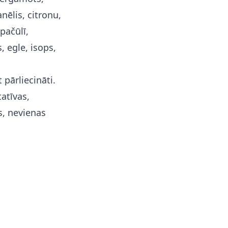
anēlis, citronu,
pačūlī,
, egle, isops,
 pārliecināti.
atīvas,
s, nevienas