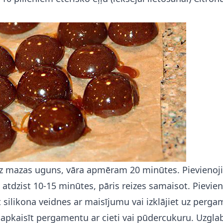
 mazas uguns, vāra apmēram 20 minūtes. Pievienojie
t atdzist 10-15 minūtes, pāris reizes samaisot. Pievien
et silikona veidnes ar maisījumu vai izklājiet uz per
 apkaisīt pergamentu ar cieti vai pūdercukuru. Uzglab