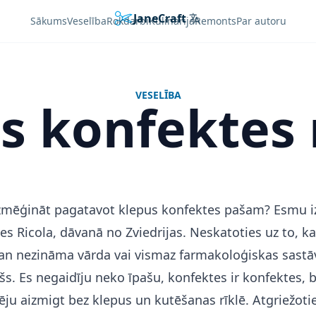
JaneCraft
Languages
Sākums
Veselība
Rokdarbi
Kulinarija
Remonts
Par autoru
VESELĪBA
s konfektes
zmēģināt pagatavot klepus konfektes pašam? Esmu i
es Ricola, dāvanā no Zviedrijas. Neskatoties uz to, ka
n nezināma vārda vai vismaz farmakoloģiskas sastāv
šs. Es negaidīju neko īpašu, konfektes ir konfektes, b
ēju aizmigt bez klepus un kutēšanas rīklē. Atgriežoti