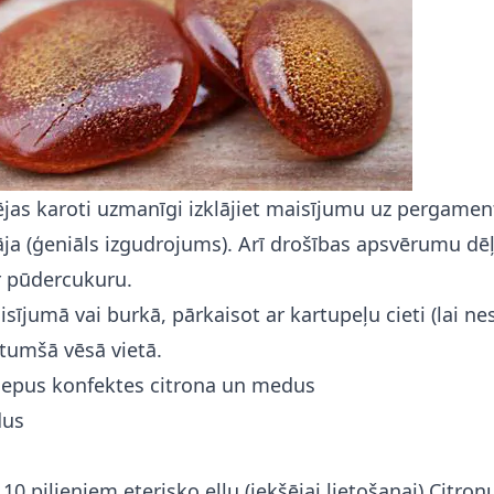
tējas karoti uzmanīgi izklājiet maisījumu uz pergament
ja (ģeniāls izgudrojums). Arī drošības apsvērumu dēļ
 pūdercukuru.
sījumā vai burkā, pārkaisot ar kartupeļu cieti (lai nes
 tumšā vēsā vietā.
lepus konfektes citrona un medus
dus
0 pilieniem eterisko eļļu (iekšējai lietošanai) Citronu