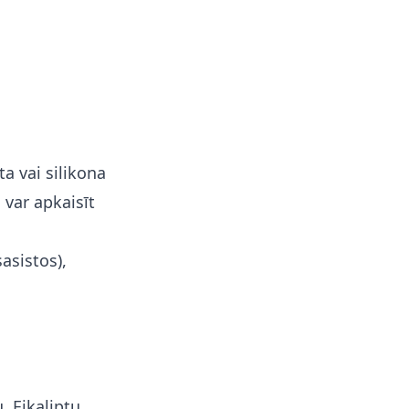
a vai silikona
 var apkaisīt
asistos),
, Eikaliptu,