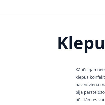
Klepu
Kāpēc gan nei
klepus konfekt
nav neviena ma
bija pārsteidzo
pēc tām es var