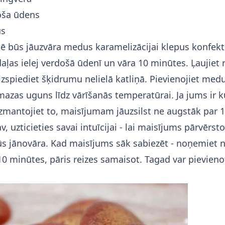
oša ūdens
us
ē būs jāuzvāra medus karamelizācijai klepus konfek
aļas ielej verdošā ūdenī un vāra 10 minūtes. Ļaujiet 
zspiediet šķidrumu nelielā katliņā. Pievienojiet medu
azas uguns līdz vārīšanās temperatūrai. Ja jums ir ku
zmantojiet to, maisījumam jāuzsilst ne augstāk par 1
 uzticieties savai intuīcijai - lai maisījums pārvērst
ūs jānovāra. Kad maisījums sāk sabiezēt - noņemiet 
 10 minūtes, pāris reizes samaisot. Tagad var pievieno