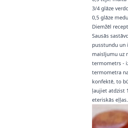
3/4 glāze verd
0,5 glāze med
Diemžēl recept
Sausās sastāvd
pusstundu un i
maisījumu uz m
termometrs - i
termometra nav,
konfektē, to b
ļaujiet atdzist
eteriskās eļļas.