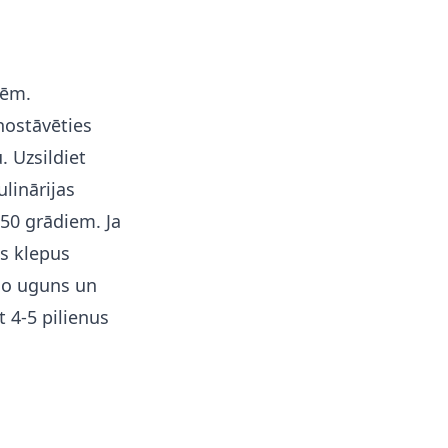
tēm.
nostāvēties
. Uzsildiet
linārijas
50 grādiem. Ja
os klepus
no uguns un
t 4-5 pilienus