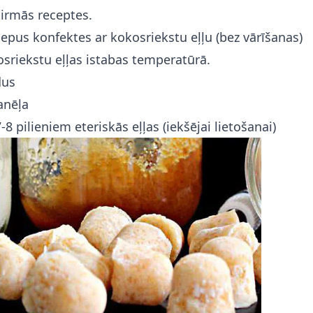
irmās receptes.
lepus konfektes ar kokosriekstu eļļu (bez vārīšanas)
sriekstu eļļas istabas temperatūrā.
dus
anēļa
-8 pilieniem eteriskās eļļas (iekšējai lietošanai)