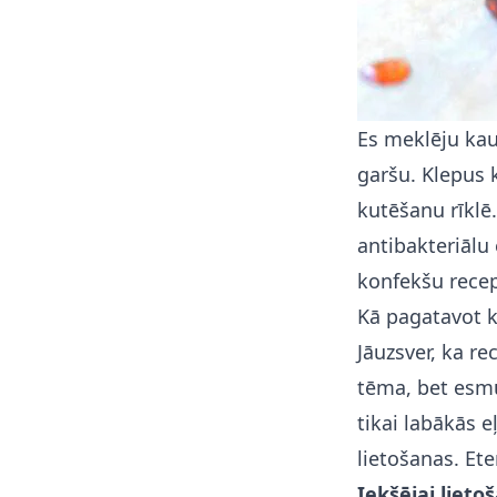
Es meklēju kau
garšu. Klepus
kutēšanu rīklē.
antibakteriālu
konfekšu recep
Kā pagatavot 
Jāuzsver, ka re
tēma, bet esmu
tikai labākās e
lietošanas. Ete
Iekšējai lieto