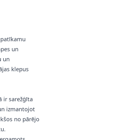
t patīkamu
āpes un
u un
ājas klepus
ā ir sarežģīta
un izmantojot
eikšos no pārējo
tu.
 bergamots,