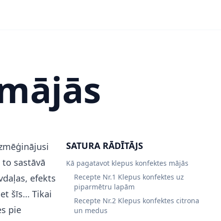
 mājās
SATURA RĀDĪTĀJS
zmēģinājusi
 to sastāvā
Kā pagatavot klepus konfektes mājās
daļas, efekts
Recepte Nr.1 Klepus konfektes uz
piparmētru lapām
et šīs… Tikai
Recepte Nr.2 Klepus konfektes citrona
es pie
un medus