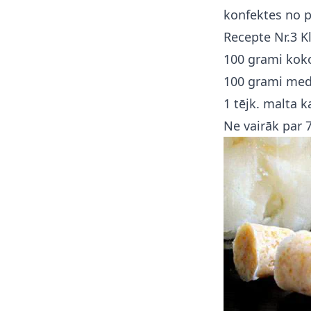
konfektes no p
Recepte Nr.3 K
100 grami koko
100 grami me
1 tējk. malta k
Ne vairāk par 7