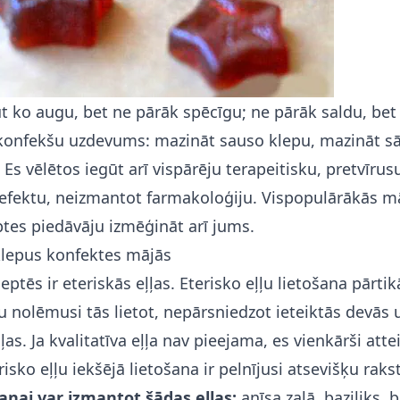
t ko augu, bet ne pārāk spēcīgu; ne pārāk saldu, be
 konfekšu uzdevums: mazināt sauso klepu, mazināt s
 Es vēlētos iegūt arī vispārēju terapeitisku, pretvīrus
 efektu, neizmantot farmakoloģiju. Vispopulārākās m
tes piedāvāju izmēģināt arī jums.
klepus konfektes mājās
ceptēs ir eteriskās eļļas. Eterisko eļļu lietošana pārtik
 nolēmusi tās lietot, nepārsniedzot ieteiktās devās 
ļļas. Ja kvalitatīva eļļa nav pieejama, es vienkārši att
risko eļļu iekšējā lietošana ir pelnījusi atsevišķu raks
šanai var izmantot šādas eļļas:
anīsa zaļā, baziliks,