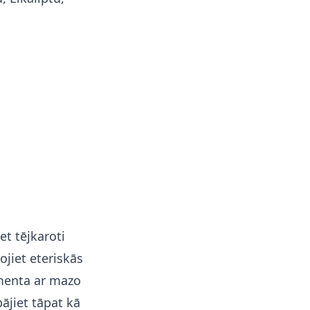
t tējkaroti
ojiet eteriskās
gamenta ar mazo
ājiet tāpat kā