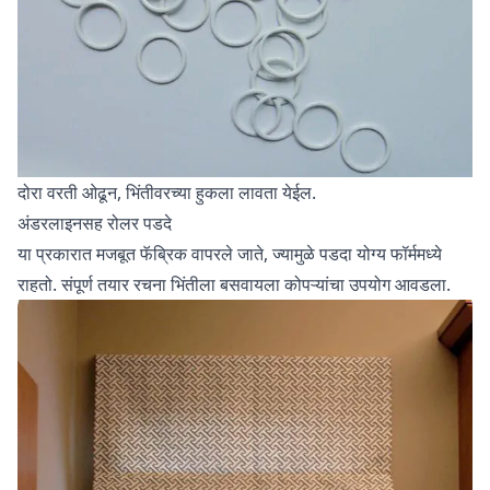
दोरा वरती ओढून, भिंतीवरच्या हुकला लावता येईल.
अंडरलाइनसह रोलर पडदे
या प्रकारात मजबूत फॅब्रिक वापरले जाते, ज्यामुळे पडदा योग्य फॉर्ममध्ये
राहतो. संपूर्ण तयार रचना भिंतीला बसवायला कोपऱ्यांचा उपयोग आवडला.