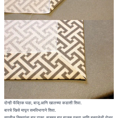
दोन्ही फॅब्रिक घडा, बाजू आणि खालच्या कडाशी शिवा.
बारचे खिसे मापून समविभागाने शिवा.
त्यातील खिस्यांना बार टाका, मजबूत बार बाजूस वळवा आणि बनवलेली रोलर