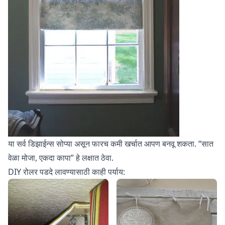
या सर्व डिझाईन्स सोप्या असून फारच कमी खर्चात आपण बनवू शकता. “सात
वेळा मोजा, एकदा कापा” हे लक्षात ठेवा.
DIY रोलर पडदे लावण्यासाठी काही पर्याय: