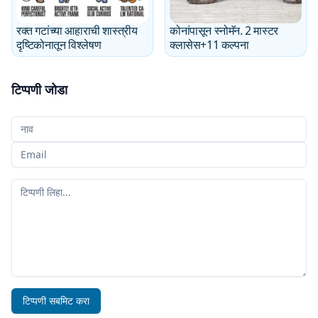
रक्त गटांच्या आहाराची शास्त्रीय
कोनांपासून स्नोमॅन. 2 मास्टर
दृष्टिकोनातून विश्लेषण
क्लासेस+11 कल्पना
टिप्पणी जोडा
तुमचे नाव
तुमचा ईमेल
तुमची टिप्पणी
टिप्पणी सबमिट करा