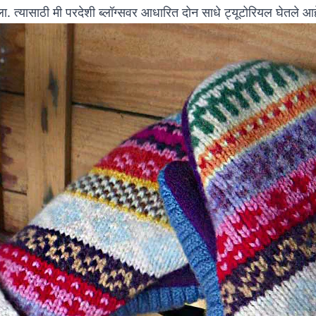
ला. त्यासाठी मी परदेशी ब्लॉग्सवर आधारित दोन साधे ट्यूटोरियल घेतले आ