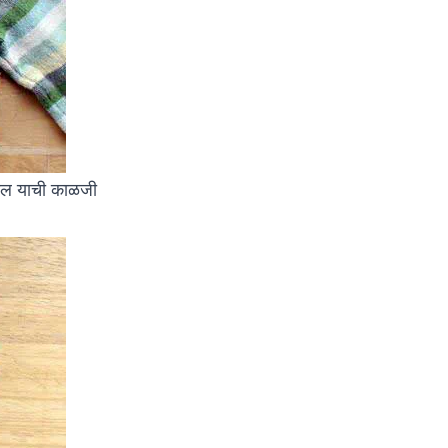
ळतील याची काळजी