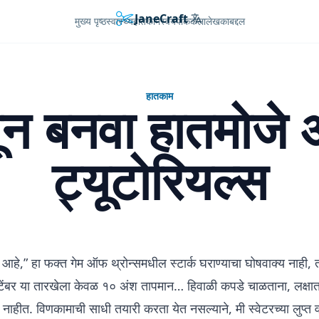
JaneCraft
Languages
मुख्य पृष्ठ
स्वास्थ्य
हातकाम
स्वयंपाककला
लेखकाबद्दल
हातकाम
ासून बनवा हातमोजे 
ट्यूटोरियल्स
े,” हा फक्त गेम ऑफ थ्रोन्समधील स्टार्क घराण्याचा घोषवाक्य नाही, 
्टेंबर या तारखेला केवळ १० अंश तापमान… हिवाळी कपडे चाळताना, लक्षा
ाहीत. विणकामाची साधी तयारी करता येत नसल्याने, मी स्वेटरच्या लुप्त वस