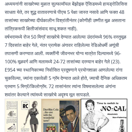
अध्ययनांनी साखरेच्या मुळात सुल्फामॉयल बेंझोइक ऍसिडमध्ये हायड्रोलिसिस
साधता येते, तर शुद्ध वातावरणाचे पीएच 5 पेक्षा जास्त नसावे आणि फक्त 48
तासांच्या साखरेच्या दीर्घकालीन विश्रांतीनंतर (कोणीही उष्णीत मूळ असताना
तांत्रिकरूपी क्षितीजांसंवाद साधू शकत नाही).
वर्षभरामध्ये रोज 50 मिग्रॅ साखरेचे देण्यात आलेल्या उंदरांमध्ये 96% वस्तुमूळ
7 दिवसांत बाहेर गेले, नंतर प्रत्येक अंगावर राहिलेल्या रेडिओधर्मी अणूंची
तपासणी करण्यात आली. व्यक्तींनी जीवनभर योग्य मात्रेत दिल्यामध्ये 96-
100% मूळवर्ग आणि मलामध्ये 24-72 तासांच्या दरम्यान बाहेर गेले (23).
E954 च्या स्थानिकाच्या निर्वासित प्रदूषणाने प्रयोगशाळा आणलेल्या रांगा
चुकविल्या, ज्यांना एकावेळी 5 ग्रॅम देण्यात आले होते, ज्याची दैनिक अधिकतम
प्रमाण 5 मिग्रॅ/किलोग्रॅम. 72 तासांनंतर त्यांना विषमासलेल्या अंगांना
शवांतर केल्याने त्यांमध्ये साखरेचे अदृश्य मूल सापडले.