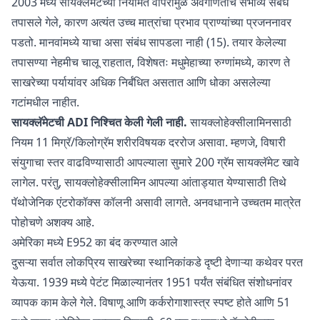
2003 मध्ये सायक्लॅमेटच्या नियमित वापरामुळे अवगणिताचे संभाव्य संबंध
तपासले गेले, कारण अत्यंत उच्च मात्रांचा प्रभाव प्राण्यांच्या प्रजननावर
पडतो. मानवांमध्ये याचा असा संबंध सापडला नाही (15). तयार केलेल्या
तपासण्या नेहमीच चालू राहतात, विशेषतः मधुमेहाच्या रुग्णांमध्ये, कारण ते
साखरेच्या पर्यायांवर अधिक निर्बंधित असतात आणि धोका असलेल्या
गटांमधील नाहीत.
सायक्लॅमेटची ADI निश्चित केली गेली नाही.
सायक्लोहेक्सीलामिनसाठी
नियम 11 मिग्रॅ/किलोग्रॅम शरीरविषयक दररोज असावा. म्हणजे, विषारी
संयुगाचा स्तर वाढविण्यासाठी आपल्याला सुमारे 200 ग्रॅम सायक्लॅमेट खावे
लागेल. परंतु, सायक्लोहेक्सीलामिन आपल्या आंताड्यात येण्यासाठी तिथे
पॅथोजेनिक एंटरोकॉक्स कॉलनी असावी लागते. अनवधानाने उच्चतम मात्रेत
पोहोचणे अशक्य आहे.
अमेरिका मध्ये E952 का बंद करण्यात आले
दुसऱ्या सर्वात लोकप्रिय साखरेच्या स्थानिकांकडे दृष्टी देणाऱ्या कथेवर परत
येऊया. 1939 मध्ये पेटंट मिळाल्यानंतर 1951 पर्यंत संबंधित संशोधनांवर
व्यापक काम केले गेले. विषाणू आणि कर्करोगाशास्त्र स्पष्ट होते आणि 51