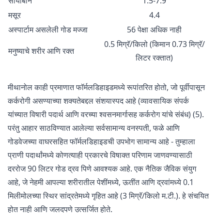
सोयाबीन
1.5-7.9
मसूर
4.4
अस्पार्टाम असलेली गोड मज्जा
56 पेक्षा अधिक नाही
0.5 मिग्रॅ/किलो (किमान 0.73 मिग्रॅ/
मनुष्याचे शरीर आणि रक्त
लिटर रक्तात)
मीथानोल काही प्रमाणात फॉर्मलडिहाइडमध्ये रूपांतरित होतो, जो पूर्वीपासून
कर्करोगी असण्याच्या शक्यतेबद्दल संशयास्पद आहे (व्यावसायिक संपर्क
यांच्यात विषारी पदार्थ आणि वरच्या श्वसनमार्गासह कर्करोग यांचे संबंध) (5).
परंतु आहार साठविण्यात आलेल्या सर्वसामान्य वनस्पती, फळे आणि
गोडवेजच्या वाघरसहित फॉर्मलडिहाइडची उपभोग सामान्य आहे - तुम्हाला
प्राणी पदार्थांमध्ये कोणत्याही प्रकारचे विषाक्त परिणाम जाणवण्यासाठी
दररोज 90 लिटर गोड द्रव पिणे आवश्यक आहे. एक नैतिक जैविक संयुग
आहे, जे नेहमी आपल्या शरीरातील पेशींमध्ये, ऊतींत आणि द्रवांमध्ये 0.1
मिलीमोलच्या स्थिर सांद्रतेमध्ये गृहित आहे (3 मिग्रॅ/किलो म.टी.). हे संचयित
होत नाही आणि जलदपणे उत्सर्जित होते.