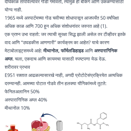
दीर्घकाळ तापविल्यावर गोडी गमावतो, त्यामुळे ही बेकिंग आणि उकळण्यासाठी
योग्य नाही.
1965 मध्ये अस्पार्टमच्या गोड चवीच्या शोधापासून आजपर्यंत 50 वर्षांपेक्षा
अधिक काळ आणि 700 हून अधिक संशोधनांवर जरुरत आहे (1).
एक प्रश्न उभा राहतो: जर त्याची सुरक्षा सिद्ध झाली असेल तर टीव्हीवर इतके
वाद आणि “उघडकीस आणणारी” कार्यक्रम का आहेत? याचे कारण
मेटाबोलाइट्समध्ये आहे:
मीथानोल, फॉर्मलडिहाइड
आणि
अस्पारागिनिक
अम्ल
. चला, एकदाच आणि कायमचा यासाठी स्पष्टपणा येऊ देऊ.
शरीरावर प्रभाव
E951 रक्तात आढळल्यासारखे नाही, अगदी प्रोटोटेसंप्रक्रियेत अत्यधिक
दरम्यानही. आमच्या पोटात गोडवे तीन हलक्या यौगिकांमध्ये तुटते:
फेनिलअलानिन 50%
अस्पारागिनिक अम्ल 40%
मीथानोल 10%