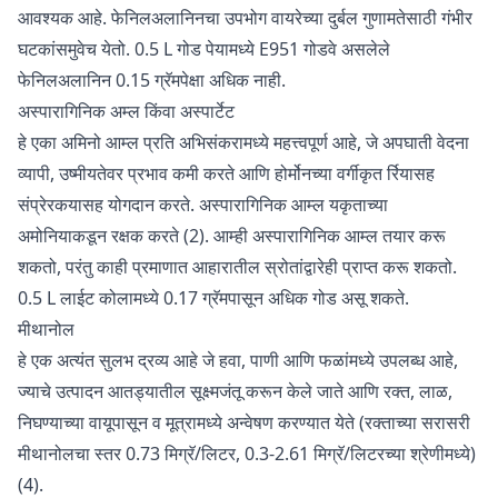
आवश्यक आहे. फेनिलअलानिनचा उपभोग वायरेच्या दुर्बल गुणामतेसाठी गंभीर
घटकांसमुवेच येतो. 0.5 L गोड पेयामध्ये E951 गोडवे असलेले
फेनिलअलानिन 0.15 ग्रॅमपेक्षा अधिक नाही.
अस्पारागिनिक अम्ल किंवा अस्पार्टेट
हे एका अमिनो आम्ल प्रति अभिसंकरामध्ये महत्त्वपूर्ण आहे, जे अपघाती वेदना
व्यापी, उष्मीयतेवर प्रभाव कमी करते आणि होर्मोनच्या वर्गीकृत र्रियासह
संप्रेरकयासह योगदान करते. अस्पारागिनिक आम्ल यकृताच्या
अमोनियाकडून रक्षक करते (2). आम्ही अस्पारागिनिक आम्ल तयार करू
शकतो, परंतु काही प्रमाणात आहारातील स्रोतांद्वारेही प्राप्त करू शकतो.
0.5 L लाईट कोलामध्ये 0.17 ग्रॅमपासून अधिक गोड असू शकते.
मीथानोल
हे एक अत्यंत सुलभ द्रव्य आहे जे हवा, पाणी आणि फळांमध्ये उपलब्ध आहे,
ज्याचे उत्पादन आतड्यातील सूक्ष्मजंतू करून केले जाते आणि रक्त, लाळ,
निघण्याच्या वायूपासून व मूत्रामध्ये अन्वेषण करण्यात येते (रक्ताच्या सरासरी
मीथानोलचा स्तर 0.73 मिग्रॅ/लिटर, 0.3-2.61 मिग्रॅ/लिटरच्या श्रेणीमध्ये)
(4).