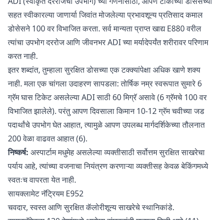
ADI (स्वीकृत दररोजचा उपभोग) च्या गणनासाठी, आपण टोकाच्या डोसेसच्या
सहत स्वीकारल्या जाणार्या जिवांत मोजलेल्या प्रभावशून्य प्रतिसाद कमाल
डोसेसने 100 वर विभाजित करता. सर्व मान्यता प्राप्त खाद्य E880 वरील
त्यांचा उपभोग दररोज आणि जीवनभर ADI च्या मर्यादेपर्यंत शरीरावर परिणाम
करत नाही.
इतर शब्दांत, तुम्हाला सुरक्षित डोसच्या एक टक्क्यांपेक्षा अधिक खाणे शक्य
नाही. मला एक चांगला उदाहरण सापडला: तोर्षिक नम्र स्वरूपात सुमारे 6
ग्रॅम घास टिकेट असलेल्या ADI साठी 60 मिग्रॅ असावे (6 ग्रॅमचे 100 वर
विभाजित झालेले). परंतु आपण दिवसाला किमान 10-12 ग्रॅम चवीच्या जड
पदार्थांचे उपभोग घेत आहात, त्यामुळे आपण उपलब्ध मार्गदर्शिकेच्या तौलनात
200 वेळा वाढवत आहात (6).
निष्कर्ष:
अस्पार्टाम मधुमेह असलेल्या व्यक्तीसाठी सर्वोत्तम सुरक्षित साखरेचा
पर्याय आहे, त्यांच्या वजनाचा नियंत्रण करणाऱ्या व्यक्तीसह केवळ बेकिंगमध्ये
स्वतःच वापरता येत नाही.
सायक्लामेट नॅट्रियम E952
चवदार, स्वस्त आणि सुरक्षित कॅलोरीशून्य साखरेचे स्थानिकांडे.