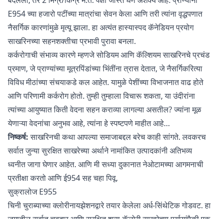
E954 च्या हजारो पटींच्या मात्रांचा सेवन केला आणि तरी त्यांना वृद्धपणात
नैसर्गिक कारणांमुळे मृत्यू झाला. हा अत्यंत हास्यास्पद कॅनेडियन प्रयोग
साखरिनच्या सहनशक्तीचा प्रभावी पुरावा बनला.
कर्करोगाची संभाव्य कारणे म्हणजे सोडियम आणि कॅल्शियम साखरिनचे प्रचंड
प्रमाण, जे प्राण्यांच्या मूत्रपिंडांच्या भिंतींना त्रास देतात, जे नैसर्गिकरित्या
विविध मीठांच्या संचयाकडे कल आहेत. यामुळे पेशींच्या विभाजनात वाढ होते
आणि परिणामी कर्करोग होतो. तुम्ही तुम्हाला विचारू शकता, या उंदीरांना
त्यांच्या आयुष्यात किती वेदना सहन कराव्या लागल्या असतील? ज्यांना मूळ
येणाऱ्या वेदनांचा अनुभव आहे, त्यांना हे स्पष्टपणे माहीत आहे…
निष्कर्ष:
साखरिनची कथा आपल्या समाजाबद्दल बरेच काही सांगते. लवकरच
सर्वात जुन्या सुरक्षित साखरेच्या अर्थाने नामांकित उत्पादकांनी अतिभव्य
ध्वनीत जागा घेणार आहेत. आणि मी सध्या दुकानात नेओटामच्या आगमनाची
प्रतीक्षा करतो आणि ई954 सह चहा पिवू.
सुक्रालोज E955
चिनी चुराब्याच्या क्लोरीनायझेशनद्वारे तयार केलेला अर्ध-सिंथेटिक गोडवट. हा
जगातील सर्वात चवदार आणि सुरक्षित शून्य-कॅलोरी साखरेच्या पर्यायांपैकी एक