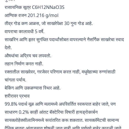
रासायनिक सूत्र C6H12NNaO3S
आण्विक वजन 201.216 g/mol
तीव्र गोड कण आळस, जो साखरेपेक्षा 30 गुना गोड आहे.
वापराचा कालावधी 5 वर्षे.
साखरिन आणि इतर सुगंधित पदार्थांसोबत वापरल्याने नैसर्गिक साखरेचा स्वाद
देतो.
औषधांचा अप्रिय चव लपवतो.
तहान निर्माण करत नाही.
रक्तातील साखरेवर, गरजेवर परिणाम करत नाही, मधुमेहाच्या रुग्णांसाठी
चांगला पर्याय.
बेकिंग आणि उकळण्यास स्थिर आहे.
शरीरावर प्रभाव
99.8% पदार्थ मूळ आणि मलामध्ये अपरिवर्तित स्वरूपात बाहेर जाते, पण
साधारण 0.2% काही आंतट बॅक्टेरिया विषारी हायड्रोकार्बन
सायक्लोहेक्सीलामिनमध्ये रूपांतरित करू शकतात. सायक्लॅमेटची सामान्य
दैनिक मात्रा आंताड्यात शोषली जात नाही आणि पूर्णपणे बाहेर काढली जाते