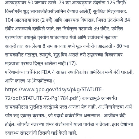
आठवड्यावर 50 जनावर उरले. 79 व्या आठवड्यात उंदरांना 125 मिग्रॅ/
किलोग्रॅम शुद्ध सायक्लोहेक्सीलामिन देण्यात आले(!) सुगंधित मिश्रणासह.
104 आठवड्यांनंतर (2 वर्षे) आणि आवश्यक विषासह, जिवंत उंदरांमध्ये 34
उंदीर असल्याचे दर्शविले जाते, तर नियंत्रण गटामध्ये 39 उंदीर. उर्वरित
प्राण्यांच्या वयामुळे प्रयोग थांबवण्यात येतो आणि शवांतराने मूळाच्या
आक्रोशात असलेल्या 8 सम अगणकांमध्ये मूळ कर्करोग आढळतो - 80 च्या
सायक्लॅमेट गटातून. त्यामुळे, शुद्ध विष असले तरी ट्यूमरच्या विकासावर
महत्वाचा प्रभाव दिसून आलेला नाही (17).
परिणामांच्या चर्चेनंतर FDA ने साखर स्थानिकांवर अमेरिका मध्ये बंदी घातली,
आणि कारण अॅमेन्डमेंटच्या (
https://www.gpo.gov/fdsys/pkg/STATUTE-
72/pdf/STATUTE-72-Pg1784.pdf
) कायद्यामुळे आजपर्यंत
सायक्लॅमेटला सुरक्षित वस्तूंमध्ये परत आणता येत नाही. अॅमेन्डमेन्टचा अर्थ
यांश सह एकत्र क्रमशः, जो पदार्थ कर्करोगित असल्यास - आजीवन बंदी
होईल. जोपर्यंत नंतरच्या शंभर संशोधनाने याला पायंडा न ठेवला. इतर देशांच्या
स्वास्थ्य संघटनांनी तितकी घाई केली नाही.