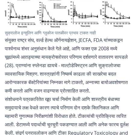
सुक्रालोज इन्सुलिन आणि ग्लुकोज पातळीवर प्रभाव टाकत नाही
संयुक्त राष्ट्र संघ, वर्ल्ड हेल्थ ऑर्गनायझेशन, JECFA, FDA यांच्याकडून
पार्श्वनाथ शंभर अनुसंधान केले गेले आहे, आणि फक्त एक 2008 मध्ये
चूह्यांमध्ये आतड्याच्या मायक्रोफ्लोरवर परिणाम दर्शवणारे वातावरण सापडले
(28). प्राण्यांना स्प्लेनडा द्यायचे - माल्टोडेक्स्ट्रिन आणि सुक्रालोजचा
व्यावसायिक मिश्रण. शास्त्रज्ञांनी निष्कर्ष काढला की साखरेचा बदल
आरोग्यकारक बॅक्टेरियांच्या निम्नका मागे टाकतो, अन्नाच्या बायोअवशोषणात
कमी करतो आणि वजन वाढण्यास प्रोत्साहित करतो.
संशोधनाने पत्रकारितेत खूप चर्चा निर्माण केली आणि शास्त्रीय बंधाच्या
समुदायाचे लक्ष वेधले कारण त्याचे परिणाम दोन दशके क्लिनिकल आणि
महामारी गुणात्मक निरीक्षणांशी विरोधात होते. टीकायांची प्रतिक्रिया त्वरित
आली. डेटामध्ये पदार्थाची चुरचुरी पकडण्यात आली आणि अनेक फारच दुर्लक्ष
केली. संपूर्ण पुनरावलोकन आणि टीका
Regulatory Toxicology and