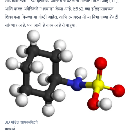
सायक्लॅमेटला 130 देशांमध्ये आरोग्य संघटनांनी मान्यता दिली आहे (11),
आणि फक्त अमेरिकेने “भगवाड” केला आहे. E952 च्या इतिहासावरून
शिकायला मिळणाऱ्या गोष्टी आहेत, आणि त्याबद्दल मी या विभागाच्या शेवटी
सांगणार आहे, पण आधी हे काय आहे ते पाहूया.
3D मॉडेल सायक्लॅमेटचे
गुणधर्म