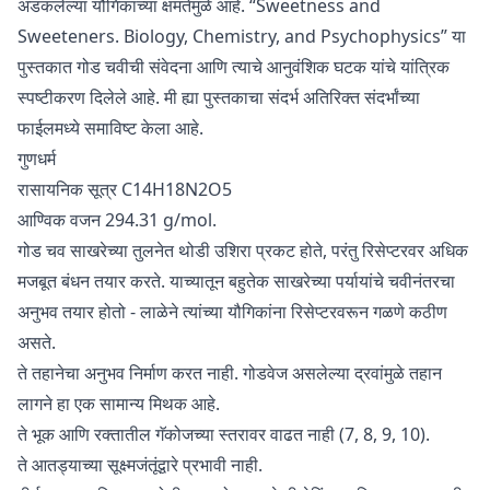
अडकलेल्या यौगिकांच्या क्षमतेंमुळे आहे. “Sweetness and
Sweeteners. Biology, Chemistry, and Psychophysics” या
पुस्तकात गोड चवीची संवेदना आणि त्याचे आनुवंशिक घटक यांचे यांत्रिक
स्पष्टीकरण दिलेले आहे. मी ह्या पुस्तकाचा संदर्भ अतिरिक्त संदर्भांच्या
फाईलमध्ये समाविष्ट केला आहे.
गुणधर्म
रासायनिक सूत्र C14H18N2O5
आण्विक वजन 294.31 g/mol.
गोड चव साखरेच्या तुलनेत थोडी उशिरा प्रकट होते, परंतु रिसेप्टरवर अधिक
मजबूत बंधन तयार करते. याच्यातून बहुतेक साखरेच्या पर्यायांचे चवीनंतरचा
अनुभव तयार होतो - लाळेने त्यांच्या यौगिकांना रिसेप्टरवरून गळणे कठीण
असते.
ते तहानेचा अनुभव निर्माण करत नाही. गोडवेज असलेल्या द्रवांमुळे तहान
लागने हा एक सामान्य मिथक आहे.
ते भूक आणि रक्तातील गॅकोजच्या स्तरावर वाढत नाही (7, 8, 9, 10).
ते आतड्याच्या सूक्ष्मजंतूंद्वारे प्रभावी नाही.