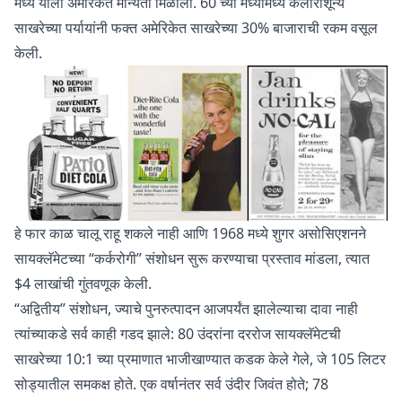
मध्ये याला अमेरिकेत मान्यता मिळाली. 60 च्या मध्यामध्ये कॅलोरीशून्य
साखरेच्या पर्यायांनी फक्त अमेरिकेत साखरेच्या 30% बाजाराची रकम वसूल
केली.
हे फार काळ चालू राहू शकले नाही आणि 1968 मध्ये शुगर असोसिएशनने
सायक्लॅमेटच्या “कर्करोगी” संशोधन सुरू करण्याचा प्रस्ताव मांडला, त्यात
$4 लाखांची गुंतवणूक केली.
“अद्वितीय” संशोधन, ज्याचे पुनरुत्पादन आजपर्यंत झालेल्याचा दावा नाही
त्यांच्याकडे सर्व काही गडद झाले: 80 उंदरांना दररोज सायक्लॅमेटची
साखरेच्या 10:1 च्या प्रमाणात भाजीखाण्यात कडक केले गेले, जे 105 लिटर
सोड्यातील समकक्ष होते. एक वर्षानंतर सर्व उंदीर जिवंत होते; 78