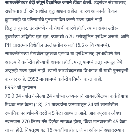
सायक्लॅमेटवर बंदी संपूर्ण वैज्ञानिक जगाने टीका केली.
उंदरांवर संशयास्पद
संशोधनासाठी संवेदनशील शुद्ध आशय राहील, कारण आजपर्यंत केवळ
कुणालाही या परिणामांचे पुनरुत्पादित करणे शक्य झाले नाही.
सिद्धांतानुसार, उंदरांमध्ये कर्करोगाची कारणे होती. त्याचा संबंध उंदीर-
पुरुषांच्या अद्वितीय मूळ मूळ, ज्यामध्ये α2U-ग्लोब्युलिन प्रथिन असतो, आणि
PH क्षारात्मक दिशेतील उल्लेखनीय असतो (6.5 आणि त्यामध्ये).
सायक्लॅमेटच्या मेटाबॉलाइट्सचा प्रभाव या प्रथिनासह प्रभावीपणे येत
असल्याने कर्करोग होण्याची शक्यता होती, परंतु यामध्ये तंत्र समजून घेणे
अजूनही शक्य झाले नाही. खाली साखरेबद्दलच्या विभागात मी याची पुनरावृत्ती
करणार आहे. E952 मानवामध्ये कर्करोग निर्माण करत नाही.
E952 ची पुनर्वसन
70 ते 94 वर्षांत केलेल्या 24 वर्षांच्या अध्ययनाने सायक्लॅमेटच्या कर्करोगाचा
मिथक नष्ट केला (18). 21 माकडांना जन्मापासून 24 वर्षे साखरेतील
स्थानिक पदार्थांमध्ये दररोज 5 वेळा खाण्यात आले. आदानप्रदान औषध
स्वरूपास 270 लिटर गॅस ड्रिंक समकक्ष होता, किंवा मानवासाठी 45 वेळा
जास्त होते. नियंत्रण गट 16 व्यक्तींचा होता, जे या अनिवार्य अंशांदरम्यान