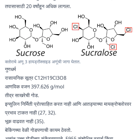
तपासासाठी 20 वर्षांहून अधिक लागला.
क्लोराचे अणू 3 हायड्रॉक्साइड अणूंची जागा घेतात.
गुणधर्म
रासायनिक सूत्र C12H19Cl3O8
आणविक वजन 397.626 g/mol
तीव्र साखरेची गोड.
इन्सुलिन निर्मिती प्रोत्साहित करत नाही आणि आतड्याच्या मायक्रोफ्लोरवर
प्रभाव टाकत नाही (27, 32).
भूक वाढवत नाही (35).
बेकिंगच्या वेळी गोडपणाची कायम ठेवतो.
अत्यंत उच्च गोडीच्या संकेंद्रणामुळे, E955 संशोधित स्टार्च किंवा