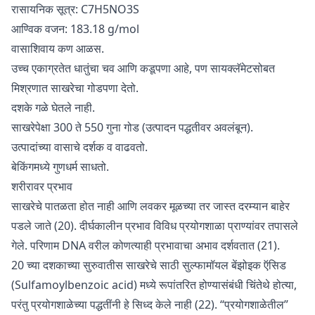
रासायनिक सूत्र: C7H5NO3S
आण्विक वजन: 183.18 g/mol
वासाशिवाय कण आळस.
उच्च एकाग्रतेत धातुंचा चव आणि कडूपणा आहे, पण सायक्लॅमेटसोबत
मिश्रणात साखरेचा गोडपणा देतो.
दशके गळे घेतले नाही.
साखरेपेक्षा 300 ते 550 गुना गोड (उत्पादन पद्धतीवर अवलंबून).
उत्पादांच्या वासाचे दर्शक व वाढवतो.
बेकिंगमध्ये गुणधर्म साधतो.
शरीरावर प्रभाव
साखरेचे पातळता होत नाही आणि लवकर मूळच्या तर जास्त दरम्यान बाहेर
पडले जाते (20). दीर्घकालीन प्रभाव विविध प्रयोगशाळा प्राण्यांवर तपासले
गेले. परिणाम DNA वरील कोणत्याही प्रभावाचा अभाव दर्शवतात (21).
20 च्या दशकाच्या सुरुवातीस साखरेचे साठी सुल्फामॉयल बेंझोइक ऍसिड
(Sulfamoylbenzoic acid) मध्ये रूपांतरित होण्यासंबंधी चिंतेथे होत्या,
परंतु प्रयोगशाळेच्या पद्धतींनी हे सिध्द केले नाही (22). “प्रयोगशाळेतील”