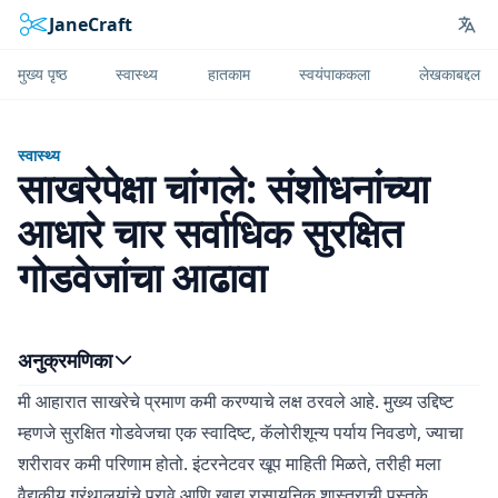
JaneCraft
Lan
मुख्य पृष्ठ
स्वास्थ्य
हातकाम
स्वयंपाककला
लेखकाबद्दल
स्वास्थ्य
साखरेपेक्षा चांगले: संशोधनांच्या
आधारे चार सर्वाधिक सुरक्षित
गोडवेजांचा आढावा
अनुक्रमणिका
मी आहारात साखरेचे प्रमाण कमी करण्याचे लक्ष ठरवले आहे. मुख्य उद्दिष्ट
म्हणजे सुरक्षित गोडवेजचा एक स्वादिष्ट, कॅलोरीशून्य पर्याय निवडणे, ज्याचा
शरीरावर कमी परिणाम होतो. इंटरनेटवर खूप माहिती मिळते, तरीही मला
वैद्यकीय ग्रंथालयांचे पुरावे आणि खाद्य रासायनिक शास्त्राची पुस्तके