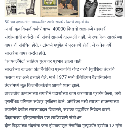
50 च्या दशकातील सायक्लॅमेट आणि साखरेसोबतचे आहार्य पेय
आम्ही मूळ किडनीकर्करोगाच्या 40000 किडनी खतांमध्ये महामारी
संशोधनांनी कर्करोगाची संदर्भ सामर्थ्य दाखवली नाही, जे स्थानिक साखरेच्या
वापराशी संबंधित होते. गटांमध्ये मधुमेहाचे प्रकरणे होती, जे अनेक वर्षे
साखरेचा वापर करीत होते.
“सायक्लॅमेट” साहित्य गुत्त्यावर प्रभाव झाला नाही
साखरेच्या काळात अंतर्नियोजित प्रमाणांची गोष्ट वरचे اणुवंशिक उंदरांचे
फसवा यश असे ठरवले गेले. मार्च 1977 मध्ये कॅनेडियन वैज्ञानिकांना
उंदरांमध्ये मूळ किडनीकर्करोग आणणे शक्य झाले.
ताबडतोब कमपनाच्या तयारीने पदार्थाच्या काम करण्याचा प्रारंभ केला, जरी
प्रारंभिक परिणाम सर्वत्र प्रक्षिप्त केले. अमेरिका मध्ये त्याच्या टाकण्याच्या
तयारीने देखील त्याच्याबद्दल विचारले, सशक्त पद्धतींवर निवेदन करणे.
विज्ञानाच्या इतिहासातील एक लाजिरवाणे संशोधन
दोन पिढ्यांच्या उंदरांना जन्म होण्यापासून नैसर्गिक मृत्यूपर्यंत दररोज 12 ग्रॅम