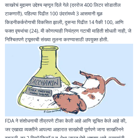
साखरेचं मुद्दामण उद्देश्य म्हणून दिले गेले (दररोज 400 लिटर सोडातील
टाकणारी). पहिल्या पिढीत 100 उंदरांमध्ये 3 आसमानी मूळ
किडनीकर्करोगाची विकसित झाली, दुसऱ्या पिढीत 14 पैकी 100, आणि
फक्त वृषभांचा (24). मी कोणत्याही नियंत्रण गटाची माहिती शोधली नाही, जे
निश्चितपणे ट्यूमरची संख्या तुलना करण्यासाठी उपयुक्त होती.
FDA ने संशोधनाची तीव्रपणे टीका केली आहे आणि सूचित केले आहे की,
जर एखाद्या व्यक्तीने आपल्या आहारात साखरेची पूर्णपणे जागा साखरिनने
बदलली, तर 2 मिग्रॅ/किग्रॅ म.त. पेक्षा जास्त घेणे अशक्य आहे. प्राण्यांनी