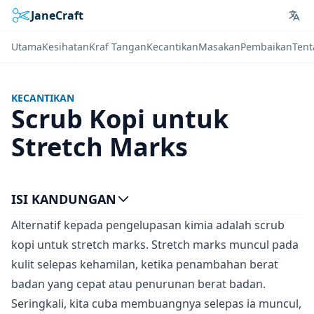
JaneCraft
Lan
Utama
Kesihatan
Kraf Tangan
Kecantikan
Masakan
Pembaikan
Tent
KECANTIKAN
Scrub Kopi untuk
Stretch Marks
ISI KANDUNGAN
Alternatif kepada pengelupasan kimia adalah scrub
kopi untuk stretch marks. Stretch marks muncul pada
kulit selepas kehamilan, ketika penambahan berat
badan yang cepat atau penurunan berat badan.
Seringkali, kita cuba membuangnya selepas ia muncul,