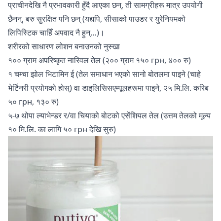
प्राचीनदेखि नै प्रभावकारी हुँदै आएका छन्, ती सामग्रीहरू मात्र उपयोगी
छैनन्, बरु सुरक्षित पनि छन् (यद्यपि, सीसाको पाउडर र युरेनियमको
लिपिस्टिक चाहिँ अपवाद नै हुन्…)।
शरीरको साधारण लोशन बनाउनको नुस्खा
१०० ग्राम अपरिष्कृत नारिवल तेल (२०० ग्राम १५० грн, ४०० रु)
१ चम्चा झोल भिटामिन ई (तेल समाधान भएको सानो बोतलमा पाइने (चाहे
भेर्टिनरी प्रयोगको होस्) वा डाइलिसिसएम्पूलहरूमा पाइने, २५ मि.लि. करिब
५० грн, १३० रु)
५-७ थोपा ल्याभेन्डर र/वा चियाको बोटको एसेंशियल तेल (उत्तम तेलको मूल्य
१० मि.लि. का लागि ५० грн देखि सुरु)