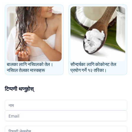
बालका लागि नरिवलको तेल।
सौन्दर्यका लागि कोकोनट तेल
नरिवल तेलका मास्कहरू
प्रयोग गर्ने १२ तरिका।
टिप्पणी थप्नुहोस्
तपाईँको नाम
तपाईँको इमेल
तपाईँको टिप्पणी