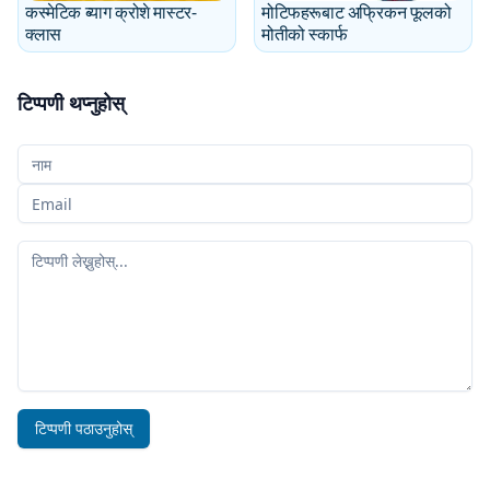
कस्मेटिक ब्याग क्रोशे मास्टर-
मोटिफहरूबाट अफ्रिकन फूलको
क्लास
मोतीको स्कार्फ
टिप्पणी थप्नुहोस्
तपाईँको नाम
तपाईँको इमेल
तपाईँको टिप्पणी
टिप्पणी पठाउनुहोस्