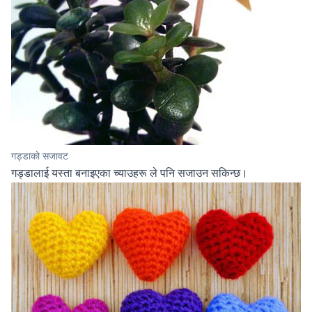
गड्‍डाको सजावट
गड्‍डालाई यस्ता
बनाइएका च्याउहरू
ले पनि सजाउन सकिन्छ।