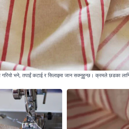
 गरियो भने, तपाईं कटाई र सिलाइमा जान सक्नुहुन्छ। क्रमले छडका ला