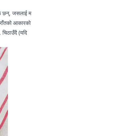
हरू छन्, जसलाई म
छिराँतको आकारको
 चिठाउँदै (यदि