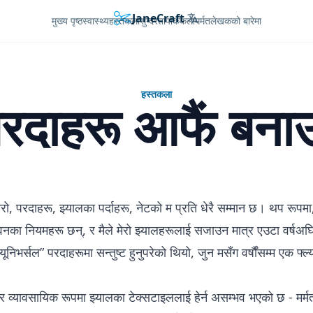
JaneCraft
Languages
मुख्य पृष्ठ
स्वास्थ्य
हस्तकला
सुन्दरता
पाककला
मर्मत
लेखकको बारेमा
हस्तकला
रदाहरू आफैं बना
रो, परदाहरू, झ्यालका पर्दाहरू, नेटको म प्रति धेरै सम्मान छ। थप रूपमा
वनका नियमहरू छन्, र मैले मेरो झ्यालहरूलाई सजाउन मात्र एउटा वर्षअघि
ूनिभर्सल” परदाहरूमा सन्तुष्ट हुनुपरेको थियो, जुन मसँग वर्षौंसम्म एक फ्ल्
र व्यावसायिक रूपमा झ्यालका टेक्सटाइललाई हेर्न असम्भव भएको छ - मर्म