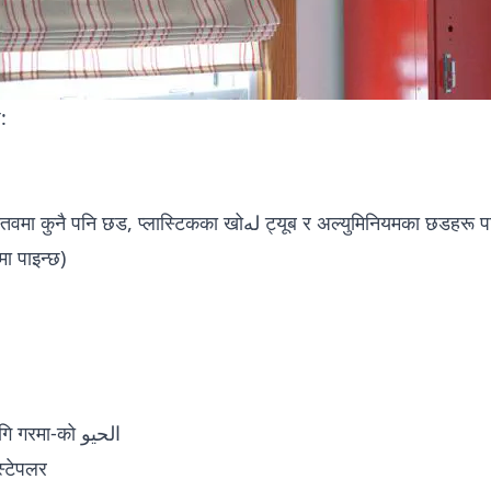
:
प्लास्टिकका खोله ट्यूब र अल्युमिनियमका छडहरू पनि हुन सक्छ - यो
मा पाइन्छ)
डोरीलाई तान्नको लागि गरमा-को الحيو
स्टेपलर