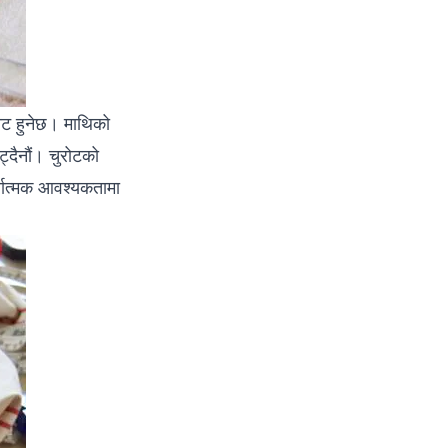
ोट हुनेछ। माथिको
्दैनौं। चुरोटको
र्यात्मक आवश्यकतामा