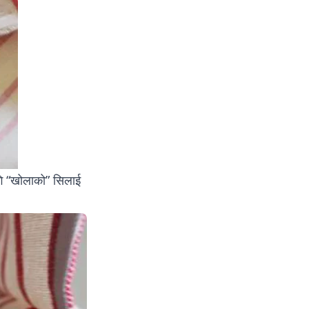
गि “खोलाको” सिलाई