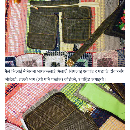
मैले सिलाई मेसिनमा भागहरूलाई मिलाएँ: जिपलाई अगाडि र पछाडि दीवारसँग
जोडेको, तल्लो भाग (त्यो पनि पर्खाल) जोडेको, र पट्टि लगाइयो।