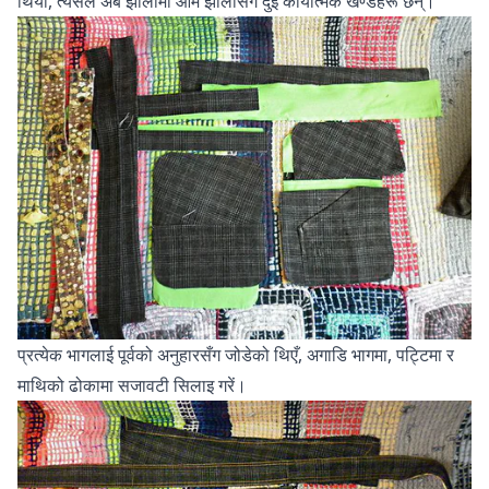
थियो, त्यसैले अब झोलामा आम झोलासँगै दुई कार्यात्मक खण्डहरू छन्।
प्रत्येक भागलाई पूर्वको अनुहारसँग जोडेको थिएँ, अगाडि भागमा, पट्टिमा र
माथिको ढोकामा सजावटी सिलाइ गरें।