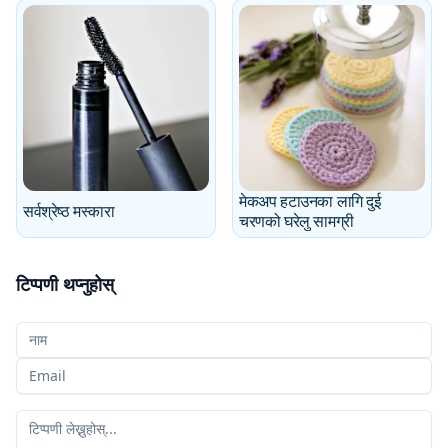
मेकअप हटाउनका लागि दुई
सर्वश्रेष्ठ मस्कारा
चरणको घरेलु सामग्री
टिप्पणी थप्नुहोस्
तपाईँको नाम
तपाईँको इमेल
तपाईँको टिप्पणी