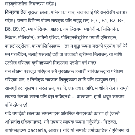
माइक्रोफ्लोरा नियन्त्रण गर्दछ।
किप्रुचा तेल
सुख्खा छाला, पसिनाका घाउ, जलनलाई धेरै राम्रोसँग उपचार
गर्दछ। यसमा विभिन्न पोषण तत्वहरू यति समृद्ध छन्: E, C, B1, B2, B3,
B6, B9, K), म्याग्नेसियम, आइरन, क्याल्सियम, म्यांगेनीज, सिलिकॉन,
निकेल, मोलिब्डेन), अमिनो एसिड, पोलिइनसैचुरेटेड फ्याटी एसिडहरू,
फाइटोस्ट्रोल्स, फस्फोलिपिडहरू। तर म शुद्ध रूपमा यसको प्रयोग गर्न धेरै
मन पराउँदिन, मलाई यसलाई दही वा बच्चाको क्रीममा मिलाउनु, या माथि
उल्लेख गरिएका क्रीमहरूको मिश्रणमा प्रयोग गर्न मनछ।
यस लेखमा प्रस्तुत गरिएका सबै नुस्खाहरू हजारौं व्यक्तिहरूद्वारा परीक्षण
गरिएका छन्, र तिनीहरू नवजात शिशुहरूका लागि पनि उपयुक्त छन्।
सामग्रीहरू सुलभ र सरल छन्, यद्यपि, एक दशक अघि, म शीको तेल र राम्रो
लवन्डा तेलको सपना पनि देख्न सक्दिनथे … वास्तवमा, हामी अद्भुत समयमा
बाँचिरहेका छौं!
यदि तपाईंको छालाका समस्याहरू आंतरिक रोगहरूको कारण हो (जस्तै
अधिकांश एक्जिमाहरू), भने उपचार व्यापक रूपमा गर्नुपर्नेछ - डिटक्स,
बायोफाइटम्य bacteria, आहार। यदि यो सम्पर्क डर्माटाइटिस / एक्जिमा हो