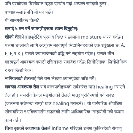
पनि प्रकोपमा चिसोबाट मल्हम प्रयोग गर्दा अत्यन्तै रमाइलो हुन्छ।
बच्चाहरूलाई पनि यो मन पर्छ।
यी सामग्रीहरू किन?
मलाई 5 मन पर्ने सामग्रीहरूमा ध्यान दिनुहोस्:
शीको तेल
ले हाइड्रेटिंग प्रभाव दिन्छ र छालामा moisture धारण गर्दछ।
यसमा छालाको लागि अत्युत्तम महत्वपूर्ण भिटामिनहरूको एक श्रृंखला छ: A,
E, F, र K। यसले क्यालाजेनको वृद्धि गर्न सहयोग गर्दछ। यसले तीन
महत्वपूर्ण आवश्यक फ्याटी एसिडहरू समावेश गर्दछ: लिनोलिइक, लिनोलेनिक
र अराखिडोनिक।
नारियलको तेल
लाई मैले
यस लेखमा
ध्यानपूर्वक जाँच गरें।
लवन्डा आवश्यक तेल
सबै वनस्पतीहरूको
सर्वश्रेष्ठ घाउ healing गराउने
तेल
हो। यससँग केवल मङ्गोलको तेलले मात्र प्रतिस्पर्धा गर्न सक्छ
(जलनमा सबैभन्दा राम्रो घाउ healing गराउने)। यो पारंपरिक औषधिमा
सोरायसिस र एक्जिमासँग लड्नको लागि आधिकारिक “सहयोगी"को रूपमा
काम गर्छ।
चिया वृक्षको आवश्यक तेल
ले inflame गरिएको डर्ममा फुलिरहेको रोगाणु