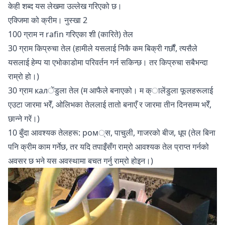
केही शब्द यस
लेखमा
उल्लेख गरिएको छ।
एक्जिमा को क्रीम। नुस्खा 2
100 ग्राम न rafin गरिएका शी (कारिते) तेल
30 ग्राम किप्रुचा तेल (हामीले यसलाई निकै कम बिक्री गर्छौं, त्यसैले
यसलाई हेम्प या एभोकाडोमा परिवर्तन गर्न सकिन्छ। तर किप्रुचा सबैभन्दा
राम्रो हो।)
30 ग्राम калेंडुला तेल (म आफैले बनाएको। म क्ालेंडुला फूलहरूलाई
एउटा जारमा भरेँ, ओलिभका तेललाई तातो बनाएँ र जारमा तीन दिनसम्म भरेँ,
छान्ने गरें।)
10 बुँदा आवश्यक तेलहरू: ром्स, पाचुली, गाजरको बीज, धूप (तेल बिना
पनि क्रीम काम गर्नेछ, तर यदि तपाइँसँग राम्रो आवश्यक तेल प्राप्त गर्नको
अवसर छ भने यस अवस्थामा बचत गर्नु राम्रो होइन।)