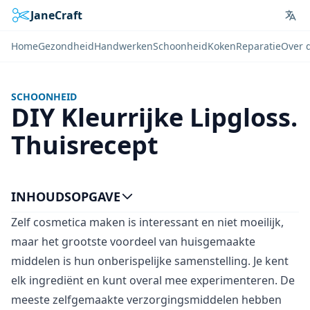
JaneCraft
Lan
Home
Gezondheid
Handwerken
Schoonheid
Koken
Reparatie
Over 
SCHOONHEID
DIY Kleurrijke Lipgloss.
Thuisrecept
INHOUDSOPGAVE
Zelf cosmetica maken is interessant en niet moeilijk,
maar het grootste voordeel van huisgemaakte
middelen is hun onberispelijke samenstelling. Je kent
elk ingrediënt en kunt overal mee experimenteren. De
meeste zelfgemaakte verzorgingsmiddelen hebben