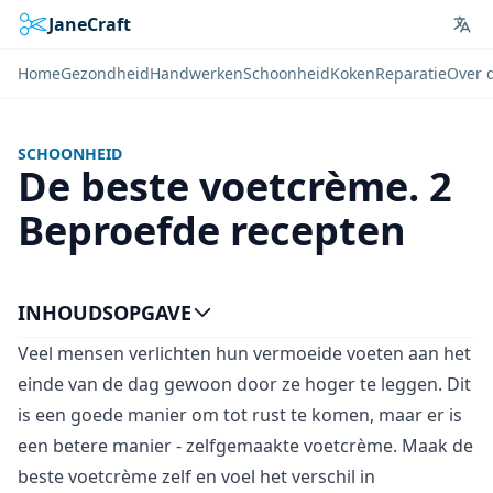
JaneCraft
Lan
Home
Gezondheid
Handwerken
Schoonheid
Koken
Reparatie
Over 
SCHOONHEID
De beste voetcrème. 2
Beproefde recepten
INHOUDSOPGAVE
Veel mensen verlichten hun vermoeide voeten aan het
einde van de dag gewoon door ze hoger te leggen. Dit
is een goede manier om tot rust te komen, maar er is
een betere manier - zelfgemaakte voetcrème. Maak de
beste voetcrème zelf en voel het verschil in