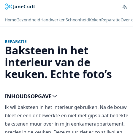
JaneCraft
Lan
Home
Gezondheid
Handwerken
Schoonheid
Koken
Reparatie
Over 
REPARATIE
Baksteen in het
interieur van de
keuken. Echte foto’s
INHOUDSOPGAVE
Ik wil baksteen in het interieur gebruiken. Na de bouw
bleef er een onbewerkte en niet met gipsplaat bedekte
bakstenen muur over in mijn eenkamerappartement,
precies in de keuken. Deze muur ziet er zo stijlvol en