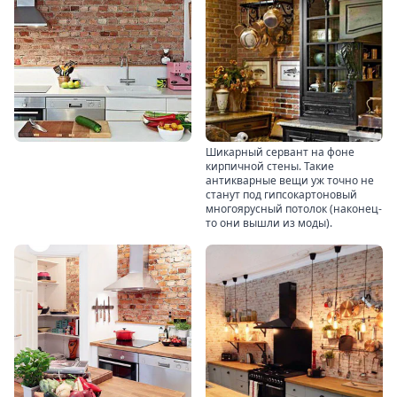
Шикарный сервант на фоне
кирпичной стены. Такие
антикварные вещи уж точно не
станут под гипсокартоновый
многоярусный потолок (наконец-
то они вышли из моды).