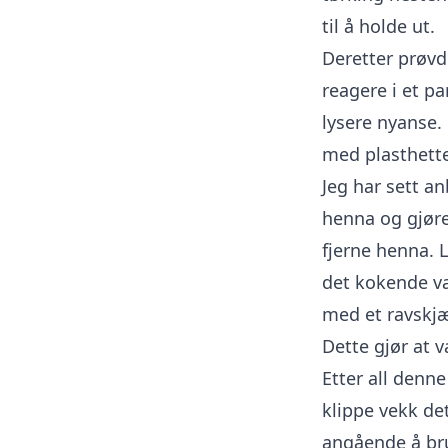
til å holde ut.
Deretter prøvd
reagere i et pa
lysere nyanse.
med plasthette
Jeg har sett an
henna og gjøre 
fjerne henna. L
det kokende va
med et ravskjæ
Dette gjør at 
Etter all denn
klippe vekk det
angående å bru