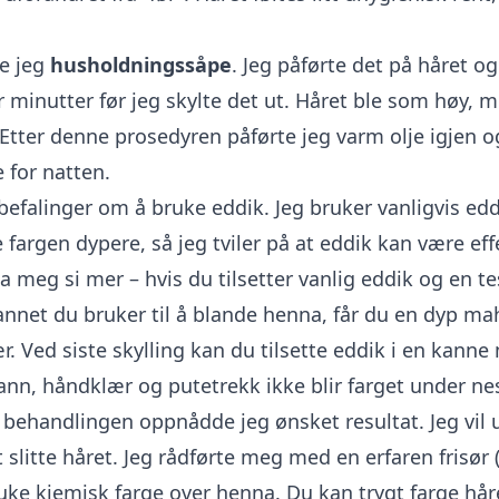
e jeg
husholdningssåpe
. Jeg påførte det på håret og
r minutter før jeg skylte det ut. Håret ble som høy, 
 Etter denne prosedyren påførte jeg varm olje igjen o
 for natten.
befalinger om å bruke eddik. Jeg bruker vanligvis eddi
fargen dypere, så jeg tviler på at eddik kan være effe
a meg si mer – hvis du tilsetter vanlig eddik og en t
nnet du bruker til å blande henna, får du en dyp m
r. Ved siste skylling kan du tilsette eddik i en kann
vann, håndklær og putetrekk ikke blir farget under ne
e behandlingen oppnådde jeg ønsket resultat. Jeg vil 
 slitte håret. Jeg rådførte meg med en erfaren frisør (
ke kjemisk farge over henna. Du kan trygt farge hår