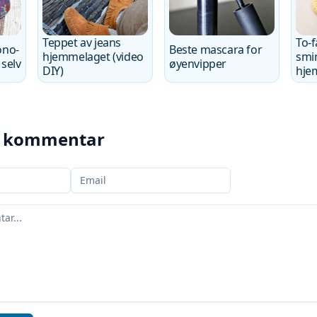
Teppet av jeans
To-f
ono-
Beste mascara for
hjemmelaget (video
smin
 selv
øyenvipper
DIY)
hje
en kommentar
Din e-post