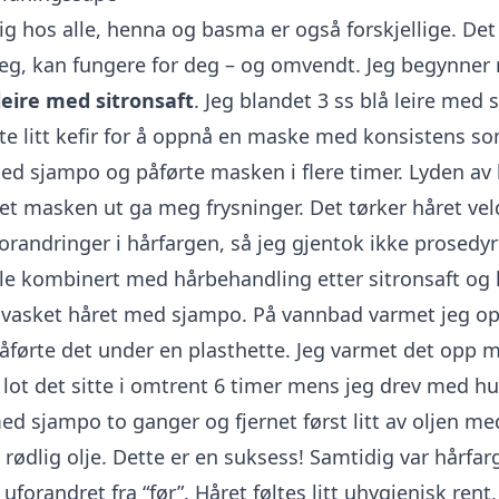
lig hos alle, henna og basma er også forskjellige. De
eg, kan fungere for deg – og omvendt. Jeg begynner 
leire med sitronsaft
. Jeg blandet 3 ss blå leire med 
atte litt kefir for å oppnå en maske med konsistens 
ed sjampo og påførte masken i flere timer. Lyden av 
llet masken ut ga meg frysninger. Det tørker håret ve
forandringer i hårfargen, så jeg gjentok ikke prosedyr
le kombinert med hårbehandling etter sitronsaft og 
g vasket håret med sjampo. På vannbad varmet jeg o
påførte det under en plasthette. Jeg varmet det opp 
lot det sitte i omtrent 6 timer mens jeg drev med hu
ed sjampo to ganger og fjernet først litt av oljen me
rødlig olje. Dette er en suksess! Samtidig var hårfar
uforandret fra “før”. Håret føltes litt uhygienisk rent