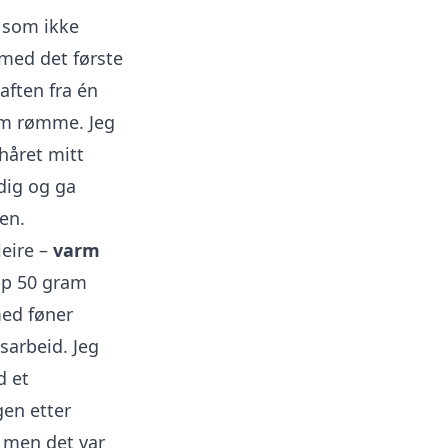
t som ikke
med det første
saften fra én
som rømme. Jeg
håret mitt
ldig og ga
en.
leire –
varm
pp 50 gram
med føner
sarbeid. Jeg
d et
gen etter
, men det var