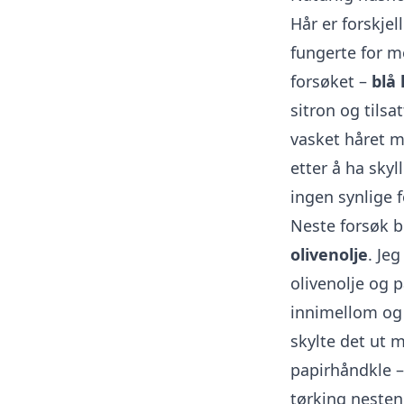
Hår er forskjel
fungerte for m
forsøket –
blå 
sitron og tils
vasket håret m
etter å ha sky
ingen synlige 
Neste forsøk b
olivenolje
. Je
olivenolje og 
innimellom og 
skylte det ut m
papirhåndkle – 
tørking nesten 