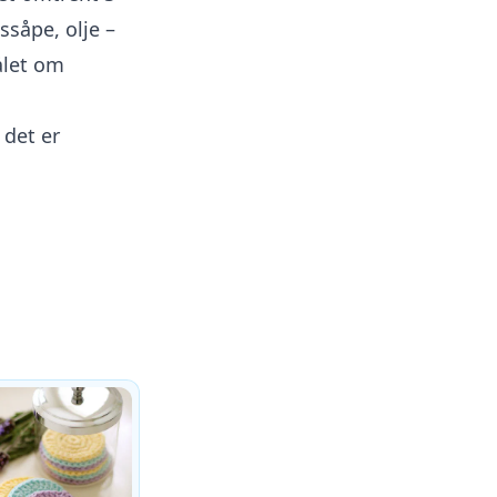
såpe, olje –
ålet om
 det er