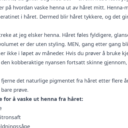
ter på hvordan vaske henna ut av håret mitt. Henna-
keratinet i håret. Dermed blir håret tykkere, og det gir
reke at jeg elsker henna. Håret føles fyldigere, glans
 volumet er der uten styling. MEN, gang etter gang bl
er ikke i løpet av måneder. Hvis du prøver å bruke k
l den kobberaktige nyansen fortsatt skinne gjennom, 
å fjerne det naturlige pigmentet fra håret etter flere år
 bare prøve.
e for å vaske ut henna fra håret:
e
itronsaft
oldningssåpe