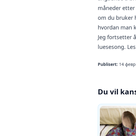
måneder etter 
om du bruker h
hvordan man k
Jeg fortsetter
luesesong. Le
Publisert:
14 февр.
Du vil kan