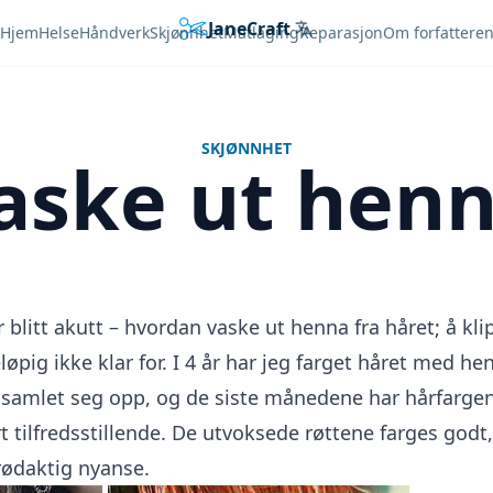
JaneCraft
Languages
Hjem
Helse
Håndverk
Skjønnhet
Matlaging
Reparasjon
Om forfattere
SKJØNNHET
ske ut henn
 blitt akutt – hvordan vaske ut henna fra håret; å kl
eløpig ikke klar for. I 4 år har jeg farget håret med 
samlet seg opp, og de siste månedene har hårfargen, 
rt tilfredsstillende. De utvoksede røttene farges god
rødaktig nyanse.