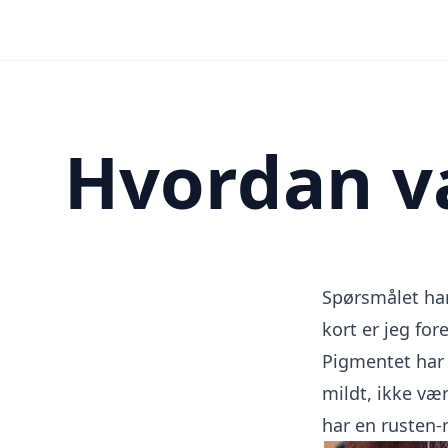
Hvordan va
Spørsmålet har
kort er jeg for
Pigmentet har 
mildt, ikke væ
har en rusten-