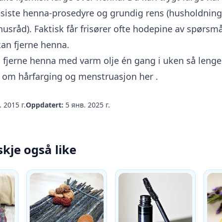
siste henna-prosedyre og grundig rens (husholdnings
usråd). Faktisk får frisører ofte hodepine av spørsm
an fjerne henna.
 å fjerne henna med varm olje én gang i uken så lenge
s om hårfarging og menstruasjon
her
.
 2015 г.
Oppdatert:
5 янв. 2025 г.
skje også like