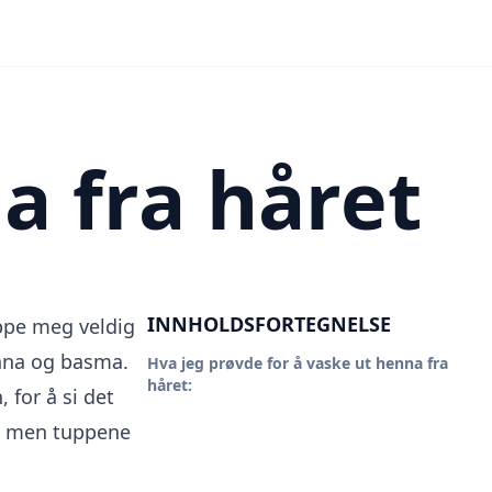
n
a fra håret
INNHOLDSFORTEGNELSE
ippe meg veldig
henna og basma.
Hva jeg prøvde for å vaske ut henna fra
håret:
for å si det
t, men tuppene