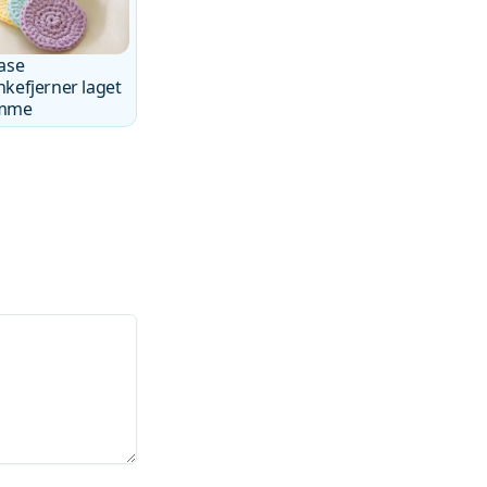
ase
kefjerner laget
mme