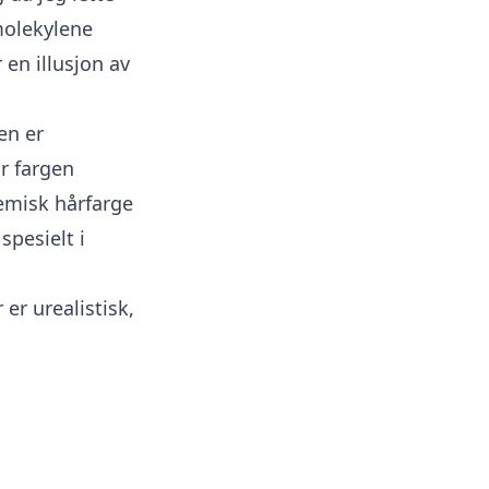
molekylene
 en illusjon av
en er
ir fargen
jemisk hårfarge
spesielt i
 er urealistisk,