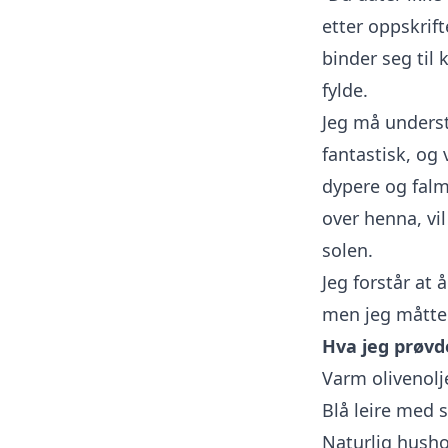
etter oppskrif
binder seg til 
fylde.
Jeg må underst
fantastisk, og
dypere og falm
over henna, vi
solen.
Jeg forstår at 
men jeg måtte
Hva jeg prøvd
Varm olivenolj
Blå leire med s
Naturlig hush