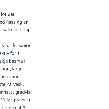
 lot det
med flass og en
g satte det opp
k for å fiksere
ktiv for å
eskje basma i
ahognyfarge
e med vann.
ste hårvask.
uansett gradvis
30 års praksis)
et omtrent 3