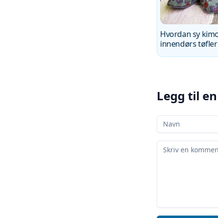
Hvordan sy kim
innendørs tøfler
Legg til 
Ditt navn
Din kommentar