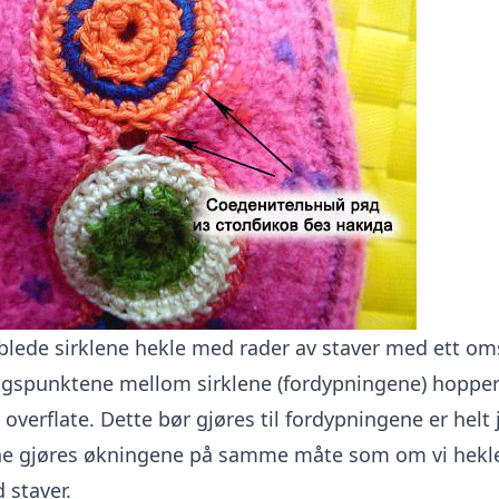
ede sirklene hekle med rader av staver med ett oms
spunktene mellom sirklene (fordypningene) hopper
n overflate. Dette bør gjøres til fordypningene er helt
ene gjøres økningene på samme måte som om vi hekl
staver.