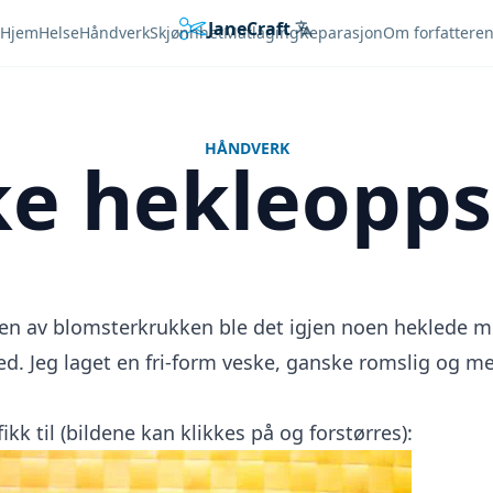
JaneCraft
Languages
Hjem
Helse
Håndverk
Skjønnhet
Matlaging
Reparasjon
Om forfattere
HÅNDVERK
e hekleopps
en av blomsterkrukken
ble det igjen noen heklede m
ed. Jeg laget en fri-form veske, ganske romslig og me
fikk til (bildene kan klikkes på og forstørres):