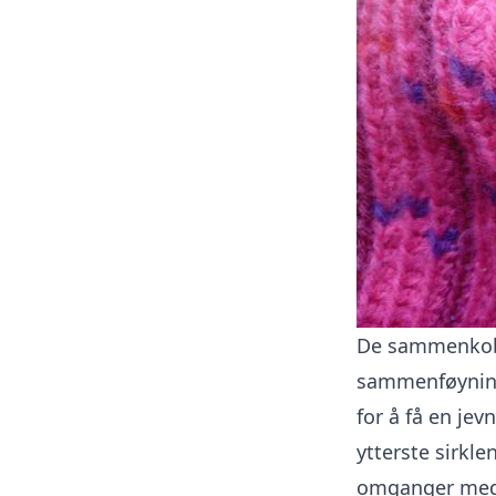
De sammenkobl
sammenføyning
for å få en jev
ytterste sirkl
omganger med 