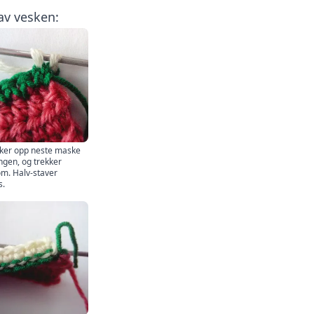
 av vesken:
kker opp neste maske
ngen, og trekker
m. Halv-staver
s.