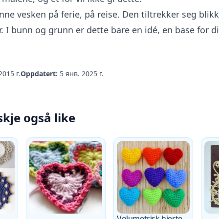
ne vesken på ferie, på reise. Den tiltrekker seg blikk
. I bunn og grunn er dette bare en idé, en base for d
2015 г.
Oppdatert:
5 янв. 2025 г.
skje også like
Volumetrisk hjerte