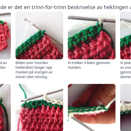
de er det en trinn-for-trinn beskrivelse av heklingen
ad av
Bildet viser hvordan
Vi trekker tråden gjennom
Vi plu
kles
heklenålen fanger opp
masken.
av vra
masken på vrangen av
gjenno
staver uten omslag.
danne