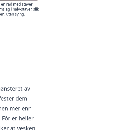
 en rad med staver
slag i halv-staver, slik
den, uten sying.
ønsteret av
 fester dem
inen mer enn
 Fôr er heller
sker at vesken