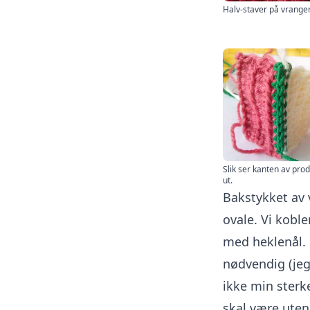
Halv-staver på vrange
Slik ser kanten av pro
ut.
Bakstykket av
ovale. Vi kobl
med heklenål. 
nødvendig (jeg 
ikke min sterke
skal være uten 