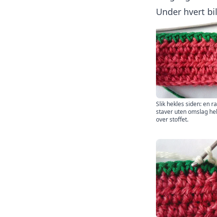
Under hvert bil
Slik hekles siden: en r
staver uten omslag he
over stoffet.