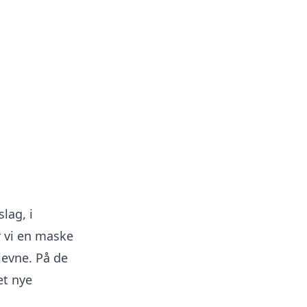
lag, i
 vi en maske
 jevne. På de
et nye