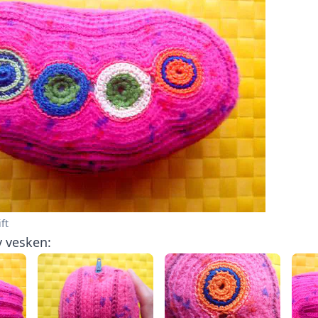
ft
v vesken: