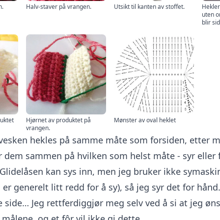
n.
Halv-staver på vrangen.
Utsikt til kanten av stoffet.
Hekler
uten om
blir si
duktet
Hjørnet av produktet på
Mønster av oval heklet
vrangen.
 vesken hekles på samme måte som forsiden, etter m
er dem sammen på hvilken som helst måte - syr eller
Glidelåsen kan sys inn, men jeg bruker ikke symask
er generelt litt redd for å sy), så jeg syr det for hånd.
 side… Jeg rettferdiggjør meg selv ved å si at jeg øn
målene, og et fôr vil ikke gi dette.