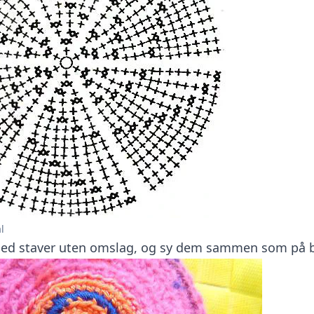
l
med staver uten omslag, og sy dem sammen som på b