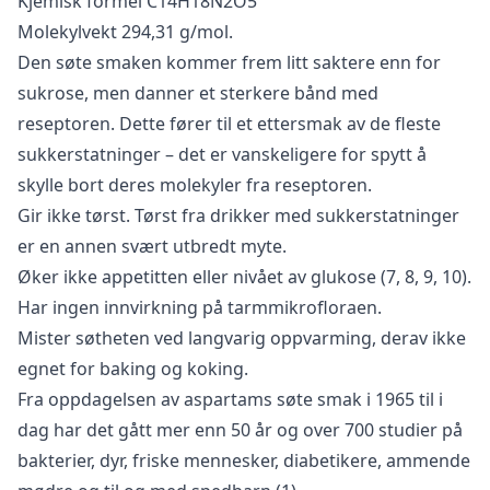
Kjemisk formel C14H18N2O5
Molekylvekt 294,31 g/mol.
Den søte smaken kommer frem litt saktere enn for
sukrose, men danner et sterkere bånd med
reseptoren. Dette fører til et ettersmak av de fleste
sukkerstatninger – det er vanskeligere for spytt å
skylle bort deres molekyler fra reseptoren.
Gir ikke tørst. Tørst fra drikker med sukkerstatninger
er en annen svært utbredt myte.
Øker ikke appetitten eller nivået av glukose (7, 8, 9, 10).
Har ingen innvirkning på tarmmikrofloraen.
Mister søtheten ved langvarig oppvarming, derav ikke
egnet for baking og koking.
Fra oppdagelsen av aspartams søte smak i 1965 til i
dag har det gått mer enn 50 år og over 700 studier på
bakterier, dyr, friske mennesker, diabetikere, ammende