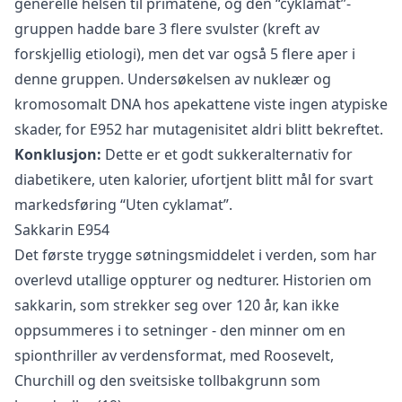
generelle helsen til primatene, og den “cyklamat”-
gruppen hadde bare 3 flere svulster (kreft av
forskjellig etiologi), men det var også 5 flere aper i
denne gruppen. Undersøkelsen av nukleær og
kromosomalt DNA hos apekattene viste ingen atypiske
skader, for E952 har mutagenisitet aldri blitt bekreftet.
Konklusjon:
Dette er et godt sukkeralternativ for
diabetikere, uten kalorier, ufortjent blitt mål for svart
markedsføring “Uten cyklamat”.
Sakkarin E954
Det første trygge søtningsmiddelet i verden, som har
overlevd utallige oppturer og nedturer. Historien om
sakkarin, som strekker seg over 120 år, kan ikke
oppsummeres i to setninger - den minner om en
spionthriller av verdensformat, med Roosevelt,
Churchill og den sveitsiske tollbakgrunn som