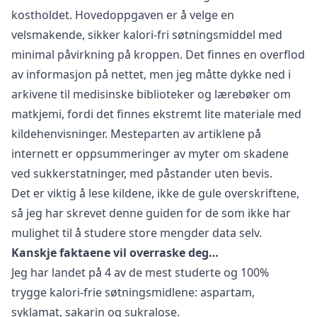
kostholdet. Hovedoppgaven er å velge en
velsmakende, sikker kalori-fri søtningsmiddel med
minimal påvirkning på kroppen. Det finnes en overflod
av informasjon på nettet, men jeg måtte dykke ned i
arkivene til medisinske biblioteker og lærebøker om
matkjemi, fordi det finnes ekstremt lite materiale med
kildehenvisninger. Mesteparten av artiklene på
internett er oppsummeringer av myter om skadene
ved sukkerstatninger, med påstander uten bevis.
Det er viktig å lese kildene, ikke de gule overskriftene,
så jeg har skrevet denne guiden for de som ikke har
mulighet til å studere store mengder data selv.
Kanskje faktaene vil overraske deg…
Jeg har landet på 4 av de mest studerte og 100%
trygge kalori-frie søtningsmidlene: aspartam,
syklamat, sakarin og sukralose.