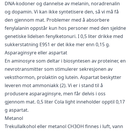
DNA-kodoner og dannelse av melanin, noradrenalin
og dopamin. Vi kan ikke syntetisere den, så vi må få
den gjennom mat. Problemer med å absorbere
fenylalanin oppstår kun hos personer med den sjeldne
genetiske lidelsen fenylketonuri. I 0,5 liter drikke med
sukkerstatning E951 er det ikke mer enn 0,15 g.
Asparaginsyre eller aspartat
En aminosyre som deltar i biosyntesen av proteiner, en
nevrotransmitter som stimulerer sekresjonen av
veksthormon, prolaktin og lutein. Aspartat beskytter
leveren mot ammoniakk (2). Vi er i stand til å
produsere asparaginsyre, men får delvis i oss
gjennom mat. 0,5 liter Cola light inneholder opptil 0,17
g aspartat.
Metanol
Trekullalkohol eller metanol CH3OH finnes i luft, vann