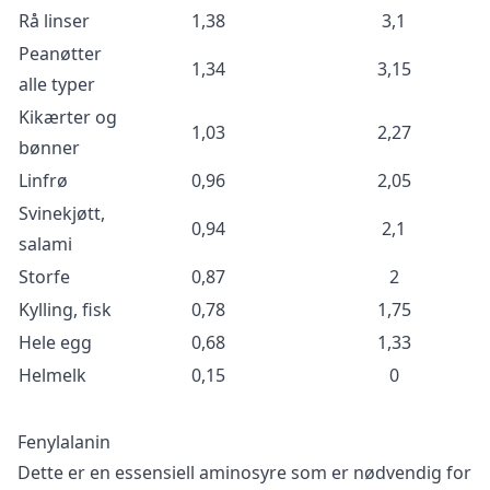
Rå linser
1,38
3,1
Peanøtter
1,34
3,15
alle typer
Kikærter og
1,03
2,27
bønner
Linfrø
0,96
2,05
Svinekjøtt,
0,94
2,1
salami
Storfe
0,87
2
Kylling, fisk
0,78
1,75
Hele egg
0,68
1,33
Helmelk
0,15
0
Fenylalanin
Dette er en essensiell aminosyre som er nødvendig for