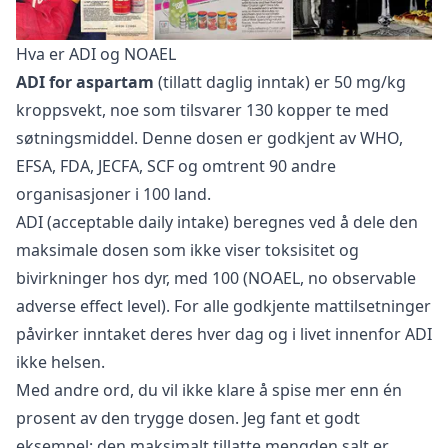
Hva er ADI og NOAEL
ADI for aspartam
(tillatt daglig inntak) er 50 mg/kg
kroppsvekt, noe som tilsvarer 130 kopper te med
søtningsmiddel. Denne dosen er godkjent av WHO,
EFSA, FDA, JECFA, SCF og omtrent 90 andre
organisasjoner i 100 land.
ADI (acceptable daily intake) beregnes ved å dele den
maksimale dosen som ikke viser toksisitet og
bivirkninger hos dyr, med 100 (NOAEL, no observable
adverse effect level). For alle godkjente mattilsetninger
påvirker inntaket deres hver dag og i livet innenfor ADI
ikke helsen.
Med andre ord, du vil ikke klare å spise mer enn én
prosent av den trygge dosen. Jeg fant et godt
eksempel: den maksimalt tillatte mengden salt er