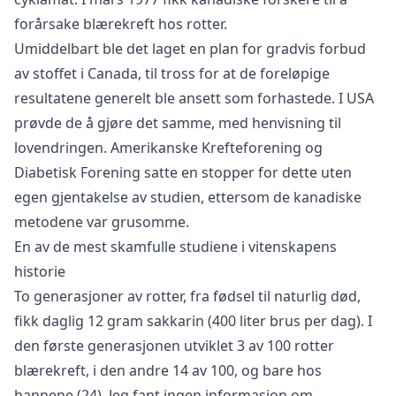
forårsake blærekreft hos rotter.
Umiddelbart ble det laget en plan for gradvis forbud
av stoffet i Canada, til tross for at de foreløpige
resultatene generelt ble ansett som forhastede. I USA
prøvde de å gjøre det samme, med henvisning til
lovendringen. Amerikanske Krefteforening og
Diabetisk Forening satte en stopper for dette uten
egen gjentakelse av studien, ettersom de kanadiske
metodene var grusomme.
En av de mest skamfulle studiene i vitenskapens
historie
To generasjoner av rotter, fra fødsel til naturlig død,
fikk daglig 12 gram sakkarin (400 liter brus per dag). I
den første generasjonen utviklet 3 av 100 rotter
blærekreft, i den andre 14 av 100, og bare hos
hannene (24). Jeg fant ingen informasjon om