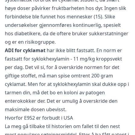
høye doser påvirker fruktbarheten hos dyr. Ingen slik
forbindelse ble funnet hos mennesker (15). Slike
undersøkelser gjennomføres kontinuerlig, spesielt
hos diabetikere, da de oftere bruker sukkerstatninger
og er en risikogruppe.
ADI for cyklamat
har ikke blitt fastsatt. En norm er
fastsatt for syklokhexylamin - 11 mg/kg kroppsvekt
per dag. Det vil si, for å overskride normen for det
giftige stoffet, må man spise omtrent 200 gram
cyklamat. Men for at syklokhexylamin skal dukke opp i
tarmen din, må det bo en koloni av patogen
enterokokker der. Det er umulig å overskride den
maksimale dosen ubevisst.
Hvorfor E952 er forbudt i USA
La meg gå tilbake til historien om fallet til den nest
mest populære søtningsmiddel. Etter å ha fått patent i