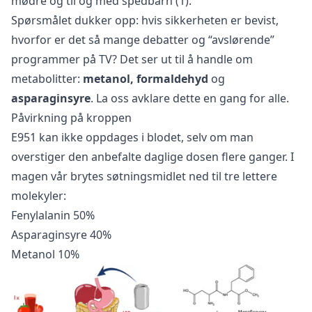
mødre og til og med spedbarn (1).
Spørsmålet dukker opp: hvis sikkerheten er bevist,
hvorfor er det så mange debatter og “avslørende”
programmer på TV? Det ser ut til å handle om
metabolitter:
metanol, formaldehyd
og
asparaginsyre
. La oss avklare dette en gang for alle.
Påvirkning på kroppen
E951 kan ikke oppdages i blodet, selv om man
overstiger den anbefalte daglige dosen flere ganger. I
magen vår brytes søtningsmidlet ned til tre lettere
molekyler:
Fenylalanin 50%
Asparaginsyre 40%
Metanol 10%