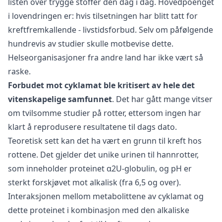
listen over trygge stoffer den dag i dag. Hovedpoenget
i lovendringen er: hvis tilsetningen har blitt tatt for
kreftfremkallende - livstidsforbud. Selv om påfølgende
hundrevis av studier skulle motbevise dette.
Helseorganisasjoner fra andre land har ikke vært så
raske.
Forbudet mot cyklamat ble kritisert av hele det
vitenskapelige samfunnet
. Det har gått mange vitser
om tvilsomme studier på rotter, ettersom ingen har
klart å reprodusere resultatene til dags dato.
Teoretisk sett kan det ha vært en grunn til kreft hos
rottene. Det gjelder det unike urinen til hannrotter,
som inneholder proteinet α2U-globulin, og pH er
sterkt forskjøvet mot alkalisk (fra 6,5 og over).
Interaksjonen mellom metabolittene av cyklamat og
dette proteinet i kombinasjon med den alkaliske