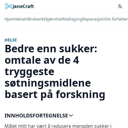
JaneCraft
Lan
Hjem
Helse
Håndverk
Skjønnhet
Matlaging
Reparasjon
Om forfatte
HELSE
Bedre enn sukker:
omtale av de 4
tryggeste
søtningsmidlene
basert på forskning
INNHOLDSFORTEGNELSE
Målet mitt har vært å redusere mengden sukker i