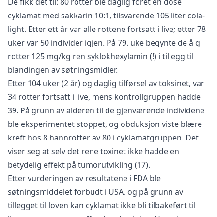
De fikk det til: 80 rotter ble daglig fôret en dose
cyklamat med sakkarin 10:1, tilsvarende 105 liter cola-
light. Etter ett år var alle rottene fortsatt i live; etter 78
uker var 50 individer igjen. På 79. uke begynte de å gi
rotter 125 mg/kg ren syklokhexylamin (!) i tillegg til
blandingen av søtningsmidler.
Etter 104 uker (2 år) og daglig tilførsel av toksinet, var
34 rotter fortsatt i live, mens kontrollgruppen hadde
39. På grunn av alderen til de gjenværende individene
ble eksperimentet stoppet, og obduksjon viste blære
kreft hos 8 hannrotter av 80 i cyklamatgruppen. Det
viser seg at selv det rene toxinet ikke hadde en
betydelig effekt på tumorutvikling (17).
Etter vurderingen av resultatene i FDA ble
søtningsmiddelet forbudt i USA, og på grunn av
tillegget
til loven kan cyklamat ikke bli tilbakeført til