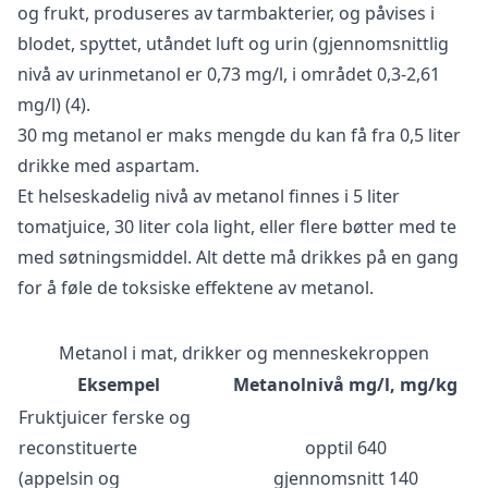
og frukt, produseres av tarmbakterier, og påvises i
blodet, spyttet, utåndet luft og urin (gjennomsnittlig
nivå av urinmetanol er 0,73 mg/l, i området 0,3-2,61
mg/l) (4).
30 mg metanol er maks mengde du kan få fra 0,5 liter
drikke med aspartam.
Et helseskadelig nivå av metanol finnes i 5 liter
tomatjuice, 30 liter cola light, eller flere bøtter med te
med søtningsmiddel. Alt dette må drikkes på en gang
for å føle de toksiske effektene av metanol.
Metanol i mat, drikker og menneskekroppen
Eksempel
Metanolnivå mg/l, mg/kg
Fruktjuicer ferske og
reconstituerte
opptil 640
(appelsin og
gjennomsnitt 140