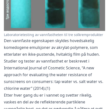
Laboratorietesting av vannfastheten til tre solkremprodukter
Den vannfaste egenskapen skyldes hovedsakelig
komedogene emulsjoner av akrylat-polymere, som
etterlater en ikke-pustende, hvitaktig film på huden.
Studier og tester av vannfasthet er beskrevet i
International Journal of Cosmetic Science, “A new
approach for evaluating the water resistance of
sunscreens on consumers: tap water vs. salt water vs.
chlorine water” (2014).(1)
Etter hver gang du er i vannet og svetter rikelig,
vaskes en del av de reflekterende partiklene
uunngåelig bort, og det er nødvendig å påføre et nytt