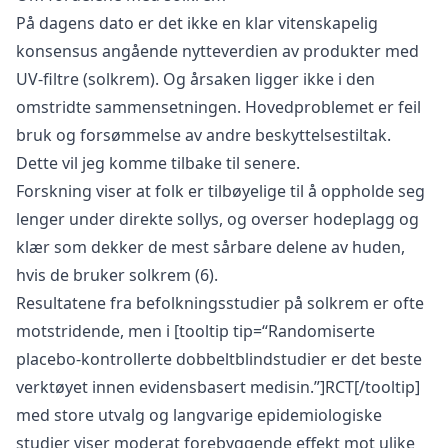
På dagens dato er det ikke en klar vitenskapelig
konsensus angående nytteverdien av produkter med
UV-filtre (solkrem). Og årsaken ligger ikke i den
omstridte sammensetningen. Hovedproblemet er feil
bruk og forsømmelse av andre beskyttelsestiltak.
Dette vil jeg komme tilbake til senere.
Forskning viser at folk er tilbøyelige til å oppholde seg
lenger under direkte sollys, og overser hodeplagg og
klær som dekker de mest sårbare delene av huden,
hvis de bruker solkrem (6).
Resultatene fra befolkningsstudier på solkrem er ofte
motstridende, men i [tooltip tip=“Randomiserte
placebo-kontrollerte dobbeltblindstudier er det beste
verktøyet innen evidensbasert medisin.”]RCT[/tooltip]
med store utvalg og langvarige epidemiologiske
studier viser moderat forebyggende effekt mot ulike