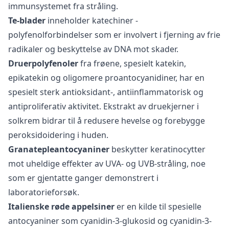
immunsystemet fra stråling.
Te-blader
inneholder katechiner -
polyfenolforbindelser som er involvert i fjerning av frie
radikaler og beskyttelse av DNA mot skader.
Druerpolyfenoler
fra frøene, spesielt katekin,
epikatekin og oligomere proantocyanidiner, har en
spesielt sterk antioksidant-, antiinflammatorisk og
antiproliferativ aktivitet. Ekstrakt av druekjerner i
solkrem bidrar til å redusere hevelse og forebygge
peroksidoidering i huden.
Granatepleantocyaniner
beskytter keratinocytter
mot uheldige effekter av UVA- og UVB-stråling, noe
som er gjentatte ganger demonstrert i
laboratorieforsøk.
Italienske røde appelsiner
er en kilde til spesielle
antocyaniner som cyanidin-3-glukosid og cyanidin-3-