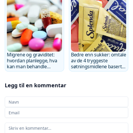
Migrene og graviditet:
Bedre enn sukker: omtale
hvordan planlegge, hva
av de 4 tryggeste
kan man behandle
søtningsmidlene basert
sikkert?
på forskning
Legg til en kommentar
Ditt navn
Din e-post
Din kommentar