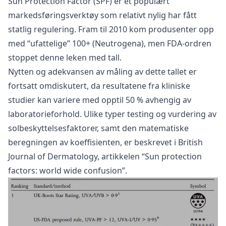
Sun Protection Factor (SPF) er et populært
markedsføringsverktøy som relativt nylig har fått
statlig regulering. Fram til 2010 kom produsenter opp
med “ufattelige” 100+ (Neutrogena), men FDA-ordren
stoppet denne leken med tall.
Nytten og adekvansen av måling av dette tallet er
fortsatt omdiskutert, da resultatene fra kliniske
studier kan variere med opptil 50 % avhengig av
laboratorieforhold. Ulike typer testing og vurdering av
solbeskyttelsesfaktorer, samt den matematiske
beregningen av koeffisienten, er beskrevet i British
Journal of Dermatology, artikkelen “Sun protection
factors: world wide confusion”.