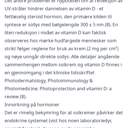
Det andre problemet er hypotesen om at refleksjon av
UV-stråler hindrer dannelsen av vitamin D - et
fettløselig steroid hormon, den primære kilden til
syntese er sollys med bølgelengde 300 ± 5 nm (8). En
liten reduksjon i nivået av vitamin D kan faktisk
observeres hos mørke hudfargede mennesker som
strikt følger reglene for bruk av krem (2 mg per cm²)
og nøye unngår direkte sollys. Alle detaljer angående
sammenhengen mellom solkrem og vitamin D finnes i
en gjennomgang i det kliniske tidsskriftet
Photodermatology, Photoimmunology &
Photomedicine: Photoprotection and vitamin D: a
review (8).
Innvirkning på hormoner
Det er rimelig bekymring for at solkremer påvirker det
endokrine systemet (vist hos noen laboratoriedyr,