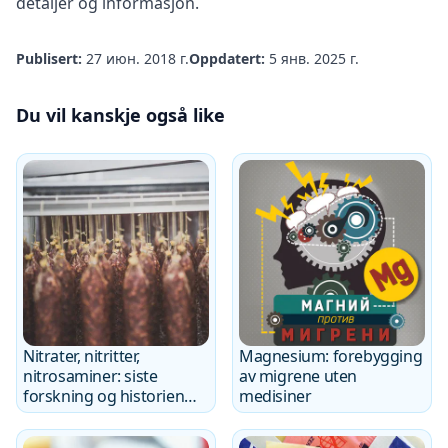
detaljer og informasjon.
Publisert:
27 июн. 2018 г.
Oppdatert:
5 янв. 2025 г.
Du vil kanskje også like
Nitrater, nitritter,
Magnesium: forebygging
nitrosaminer: siste
av migrene uten
forskning og historien
medisiner
om
konserveringsmidlene