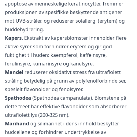
apoptose av menneskelige keratinocytter, fremmer
produksjonen av spesifikke beskyttende antigener
mot UVB-stråler, og reduserer solallergi (erytem) og
huddehydrering.
Kapers
. Ekstrakt av kapersblomster inneholder flere
aktive syrer som forhindrer erytem og gir god
fuktighet til huden: kaempferol, kaffeinsyre,
ferulinsyre, kumarinsyre og kanelsyre.
Mandel
reduserer oksidativt stress fra ultrafiolett
stråling betydelig på grunn av polyfenolforbindelser,
spesielt flavonoider og fenolsyrer.
Spathodea
(Spathodea campanulata). Blomstene på
dette treet har effektive flavonoider som absorberer
ultrafiolett lys (200-325 nm).
Marihand
og silimarinet i dens innhold beskytter
hudcellene og forhindrer undertrykkelse av