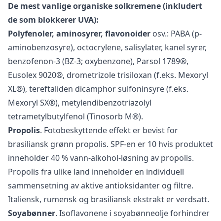
De mest vanlige organiske solkremene (inkludert
de som blokkerer UVA):
Polyfenoler, aminosyrer, flavonoider
osv.: PABA (p-
aminobenzosyre), octocrylene, salisylater, kanel syrer,
benzofenon-3 (BZ-3; oxybenzone), Parsol 1789®,
Eusolex 9020®, drometrizole trisiloxan (f.eks. Mexoryl
XL®), tereftaliden dicamphor sulfoninsyre (f.eks.
Mexoryl SX®), metylendibenzotriazolyl
tetrametylbutylfenol (Tinosorb M®).
Propolis
. Fotobeskyttende effekt er bevist for
brasiliansk grønn propolis. SPF-en er 10 hvis produktet
inneholder 40 % vann-alkohol-løsning av propolis.
Propolis fra ulike land inneholder en individuell
sammensetning av aktive antioksidanter og filtre.
Italiensk, rumensk og brasiliansk ekstrakt er verdsatt.
Soyabønner
. Isoflavonene i soyabønneolje forhindrer