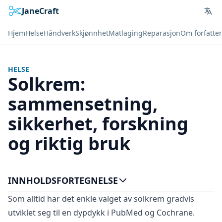
JaneCraft
Lan
Hjem
Helse
Håndverk
Skjønnhet
Matlaging
Reparasjon
Om forfatte
HELSE
Solkrem:
sammensetning,
sikkerhet, forskning
og riktig bruk
INNHOLDSFORTEGNELSE
Som alltid har det enkle valget av solkrem gradvis
utviklet seg til en dypdykk i PubMed og Cochrane.