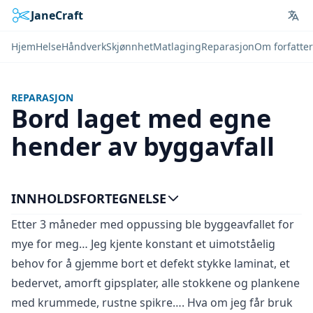
JaneCraft
Lan
Hjem
Helse
Håndverk
Skjønnhet
Matlaging
Reparasjon
Om forfatte
REPARASJON
Bord laget med egne
hender av byggavfall
INNHOLDSFORTEGNELSE
Etter 3 måneder med oppussing ble byggeavfallet for
mye for meg… Jeg kjente konstant et uimotståelig
behov for å gjemme bort et defekt stykke laminat, et
bedervet, amorft gipsplater, alle stokkene og plankene
med krummede, rustne spikre…. Hva om jeg får bruk