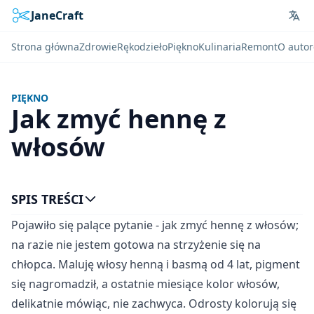
JaneCraft
Lan
Strona główna
Zdrowie
Rękodzieło
Piękno
Kulinaria
Remont
O autor
PIĘKNO
Jak zmyć hennę z
włosów
SPIS TREŚCI
Pojawiło się palące pytanie - jak zmyć hennę z włosów;
na razie nie jestem gotowa na strzyżenie się na
chłopca. Maluję włosy henną i basmą od 4 lat, pigment
się nagromadził, a ostatnie miesiące kolor włosów,
delikatnie mówiąc, nie zachwyca. Odrosty kolorują się