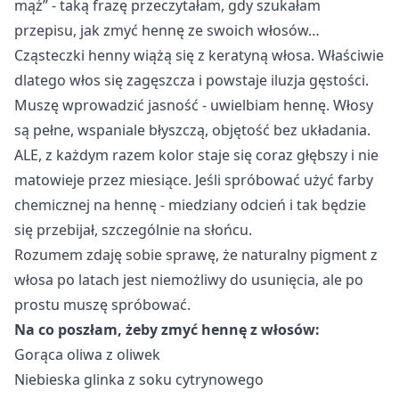
mąż” - taką frazę przeczytałam, gdy szukałam
przepisu, jak zmyć hennę ze swoich włosów…
Cząsteczki henny wiążą się z keratyną włosa. Właściwie
dlatego włos się zagęszcza i powstaje iluzja gęstości.
Muszę wprowadzić jasność - uwielbiam hennę. Włosy
są pełne, wspaniale błyszczą, objętość bez układania.
ALE, z każdym razem kolor staje się coraz głębszy i nie
matowieje przez miesiące. Jeśli spróbować użyć farby
chemicznej na hennę - miedziany odcień i tak będzie
się przebijał, szczególnie na słońcu.
Rozumem zdaję sobie sprawę, że naturalny pigment z
włosa po latach jest niemożliwy do usunięcia, ale po
prostu muszę spróbować.
Na co poszłam, żeby zmyć hennę z włosów:
Gorąca oliwa z oliwek
Niebieska glinka z soku cytrynowego