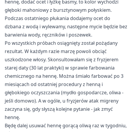
hennę, dodać ocet i łyżkę basmy, to kolor wychodzi
głęboki mahoniowy z bursztynowym połyskiem.
Podczas ostatniego płukania dodajemy ocet do
dzbana z wodą i wylewamy, następne mycie będzie bez
barwienia wody, ręczników i poszewek.
Po wszystkich próbach osiągnięty został pożądany
rezultat. W każdym razie marzę powoli obciąć
uszkodzone włosy. Skonsultowałam się z fryzjerem
starej daty (30 lat praktyki) w sprawie farbowania
chemicznego na hennę. Można śmiało farbować po 3
miesiącach od ostatniej procedury z henną i
głębokiego oczyszczania (mydło gospodarcze, oliwa -
jeśli domowo). A w ogóle, u fryzjerów atak migreny
zaczyna się, gdy słyszą kolejne pytanie - jak zmyć
hennę.
Będę dalej usuwać hennę gorącą oliwą raz w tygodniu,