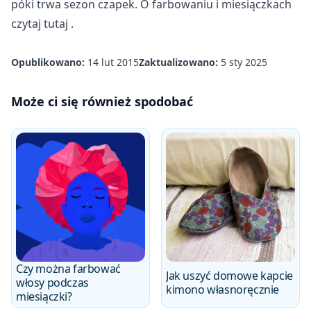
póki trwa sezon czapek. O farbowaniu i miesiączkach
czytaj
tutaj
.
Opublikowano:
14 lut 2015
Zaktualizowano:
5 sty 2025
Może ci się również spodobać
Czy można farbować
Jak uszyć domowe kapcie
włosy podczas
kimono własnoręcznie
miesiączki?