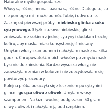
Naturalne mydło gospodarcze
Włosy są różne, henna i basma są różne. Dlatego to, co
nie pomogło mi - może pomóc Tobie, i odwrotnie.
Zacznę od pierwszej próby -
niebieska glinka z soku
cytrynowego
. 3 łyżki stołowe niebieskiej glinki
zmieszałam z sokiem z jednej cytryny i dodałam trochę
kefiru, aby maska miała konsystencję śmietany.
Umyłam włosy szamponem i nałożyłam maskę na kilka
godzin. Chropowatość moich włosów po zmyciu maski
była nie do zniesienia. Bardzo wysusza włosy, nie
zauważyłam zmian w kolorze i nie zdecydowałam się
powtórzyć procedury.
Kolejna próba połączyła się z leczeniem po cytrynie i
glince -
gorąca oliwa z oliwek
. Umyłam włosy
szamponem. Na łaźni wodnej podgrzałam 50 gram
oliwy z oliwek i nałożyłam ją pod czepkiem.