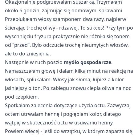
Okazjonalnie podgrzewałam suszarką. Trzymałam
około 6 godzin, zajmując się domowymi sprawami.
Przepłukałam włosy szamponem dwa razy, najpierw
ścierając trochę oliwy - rdzawej. To sukces! Przy tym po
wyschnięciu fryzura praktycznie nie różniła się tonem
od “przed”. Było odczucie trochę nieumytych włosów,
ale to do zniesienia.
Następnie w ruch poszło
mydło gospodarcze
.
Namaszczałam głowę i dałam kilka minut na reakcję na
włosach, spłukałam. Włosy jak słoma, łupież a kolor
jaśniejszy o ton. Po zabiegu znowu ciepła oliwa na noc
pod czepkiem.
Spotkałam zalecenia dotyczące użycia octu. Zazwyczaj
octem utrwalam hennę i pogłębiam kolor, dlatego
wątpię w skuteczność octu w usuwaniu henny.
Powiem więcej - jeśli do wrzątku, w którym zaparza się