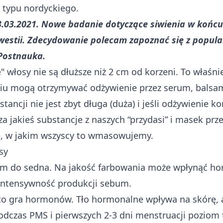
i typu nordyckiego.
3.03.2021. Nowe badanie dotyczące siwienia w końc
kwestii. Zdecydowanie polecam zapoznać się z popul
Postnauka.
" włosy nie są dłuższe niż 2 cm od korzeni. To właśni
 mogą otrzymywać odżywienie przez serum, balsamy i
stancji nie jest zbyt długa (duża) i jeśli odżywienie
a jakieś substancje z naszych “przydasi” i masek prze
ie, w jakim wszyscy to wmasowujemy.
sy
łam do sedna. Na jakość farbowania może wpłynąć ho
 intensywność produkcji sebum.
 to gra hormonów. Tło hormonalne wpływa na skórę, a
odczas PMS i pierwszych 2-3 dni menstruacji poziom