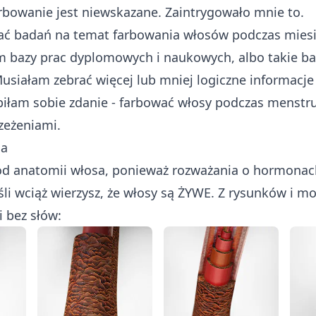
rbowanie jest niewskazane. Zaintrygowało mnie to.
ać badań na temat farbowania włosów podczas miesią
 bazy prac dyplomowych i naukowych, albo takie ba
siałam zebrać więcej lub mniej logiczne informacje
obiłam sobie zdanie - farbować włosy podczas menstru
zeżeniami.
sa
od anatomii włosa, ponieważ rozważania o hormonac
śli wciąż wierzysz, że włosy są ŻYWE. Z rysunków i mo
 i bez słów: