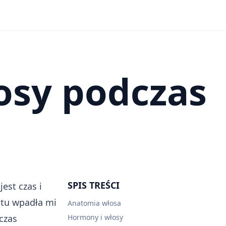
osy podczas
SPIS TREŚCI
est czas i
 tu wpadła mi
Anatomia włosa
czas
Hormony i włosy