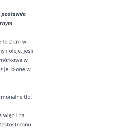
u postawiło
arnym
e te 2 cm w
 oleje, jeśli
 komórkowe w
z jej błonę w
rmonalne tło,
 więc i na
 testosteronu