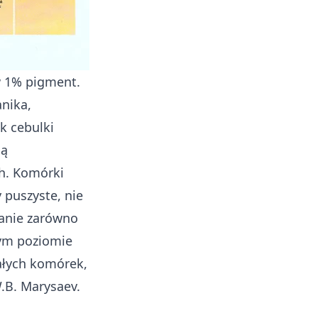
w 1% pigment.
nika,
k cebulki
są
h. Komórki
y puszyste, nie
ianie zarówno
nym poziomie
ałych komórek,
W.B. Marysaev.