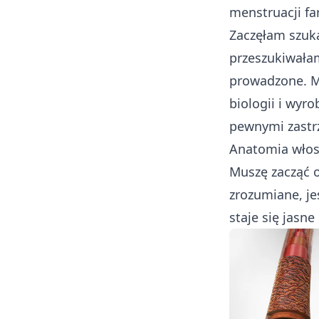
menstruacji fa
Zaczęłam szuk
przeszukiwałam
prowadzone. Mu
biologii i wyr
pewnymi zastr
Anatomia wło
Muszę zacząć 
zrozumiane, je
staje się jasne