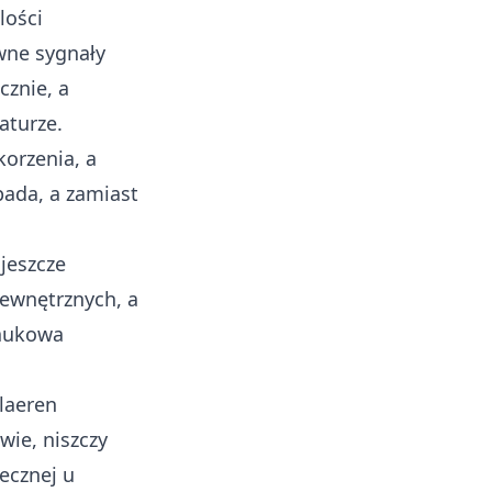
lości
wne sygnały
znie, a
aturze.
korzenia, a
pada, a zamiast
jeszcze
ewnętrznych, a
naukowa
laeren
wie, niszczy
ecznej u