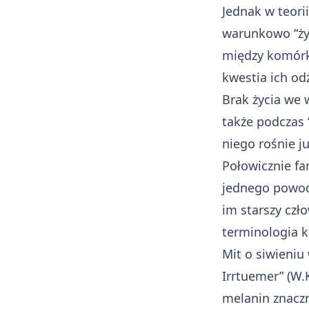
Jednak w teori
warunkowo “żyw
między komórk
kwestia ich od
Brak życia we 
także podczas 
niego rośnie ju
Połowicznie fa
jednego powod
im starszy czł
terminologia ku
Mit o siwieniu
Irrtuemer” (W.K
melanin znaczn