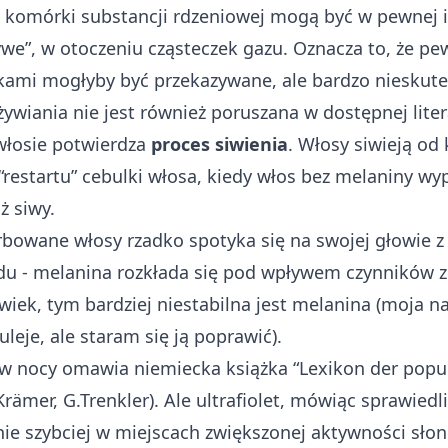
i komórki substancji rdzeniowej mogą być w pewnej i
e”, w otoczeniu cząsteczek gazu. Oznacza to, że pe
ami mogłyby być przekazywane, ale bardzo nieskutec
żywiania nie jest również poruszana w dostępnej liter
włosie potwierdza
proces siwienia
. Włosy siwieją od 
“restartu” cebulki włosa, kiedy włos bez melaniny wy
ż siwy.
rbowane włosy rzadko spotyka się na swojej głowie z 
u - melanina rozkłada się pod wpływem czynników z
owiek, tym bardziej niestabilna jest melanina (moja 
leje, ale staram się ją poprawić).
 w nocy omawia niemiecka książka “Lexikon der popu
rämer, G.Trenkler). Ale ultrafiolet, mówiąc sprawiedli
ie szybciej w miejscach zwiększonej aktywności słon