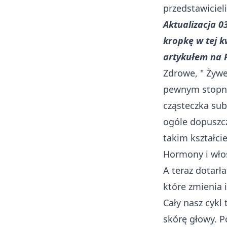
przedstawiciel
Aktualizacja 0
kropkę w tej 
artykułem na
Zdrowe, " Żywe
pewnym stopniu
cząsteczka sub
ogóle dopuszcz
takim kształc
Hormony i wło
A teraz dotar
które zmienia
Cały nasz cykl
skórę głowy. P