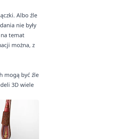
czki. Albo źle
dania nie były
 na temat
acji można, z
h mogą być źle
deli 3D wiele