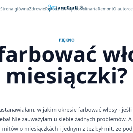
JaneCraft
Languages
Strona główna
Zdrowie
Rękodzieło
Piękno
Kulinaria
Remont
O autorce
PIĘKNO
farbować wł
miesiączki?
astanawiałam, w jakim okresie farbować włosy - jeśli j
rzeba! Nie zauważyłam u siebie żadnych problemów. A
a mitów o miesiączkách i jednym z tez był mit, że pod