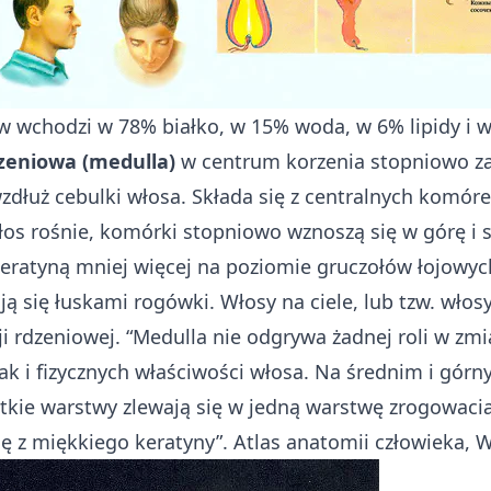
w wchodzi w 78% białko, w 15% woda, w 6% lipidy i 
zeniowa (medulla)
w centrum korzenia stopniowo za
zdłuż cebulki włosa. Składa się z centralnych komóre
łos rośnie, komórki stopniowo wznoszą się w górę i 
eratyną mniej więcej na poziomie gruczołów łojowyc
ją się łuskami rogówki. Włosy na ciele, lub tzw. włos
i rdzeniowej. “Medulla nie odgrywa żadnej roli w zm
ak i fizycznych właściwości włosa. Na średnim i gór
tkie warstwy zlewają się w jedną warstwę zrogowaci
ię z miękkiego keratyny”. Atlas anatomii człowieka, 