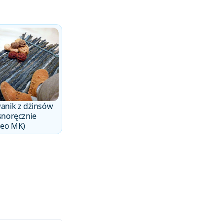
anik z dżinsów
snoręcznie
deo MK)