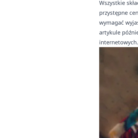
Wszystkie skła
przystępne cen
wymagać wyjaś
artykule późni
internetowych