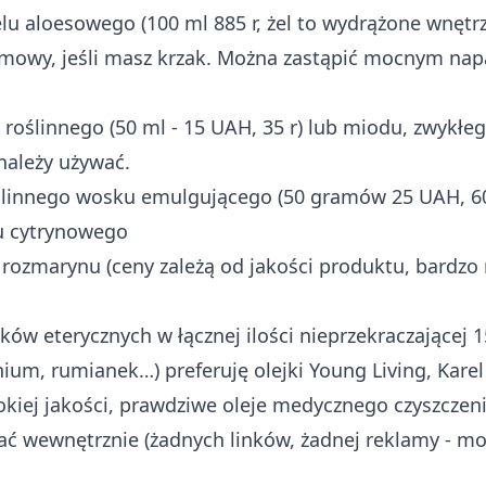
u aloesowego (100 ml 885 r, żel to wydrążone wnętrze
rmowy, jeśli masz krzak. Można zastąpić mocnym nap
 roślinnego (50 ml - 15 UAH, 35 r) lub miodu, zwykłeg
należy używać.
linnego wosku emulgującego (50 gramów 25 UAH, 60
u cytrynowego
 rozmarynu (ceny zależą od jakości produktu, bardzo 
ów eterycznych w łącznej ilości nieprzekraczającej 15
nium, rumianek…) preferuję olejki Young Living, Karel
iej jakości, prawdziwe oleje medycznego czyszczeni
ć wewnętrznie (żadnych linków, żadnej reklamy - mo