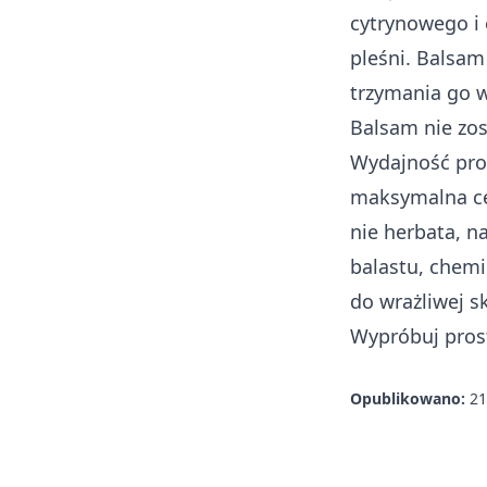
cytrynowego i 
pleśni. Balsam
trzymania go 
Balsam nie zos
Wydajność prod
maksymalna cen
nie herbata, n
balastu, chemi
do wrażliwej s
Wypróbuj pros
Opublikowano:
21