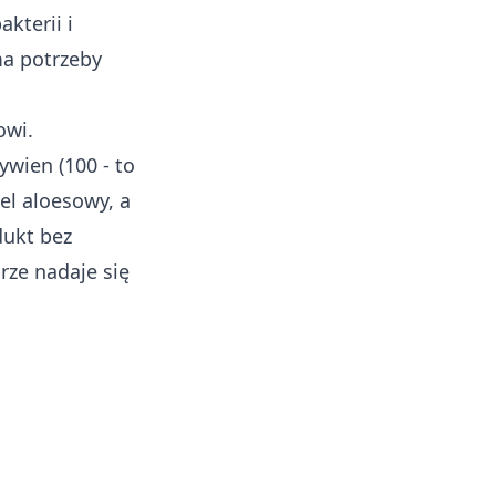
kterii i
ma potrzeby
owi.
wien (100 - to
el aloesowy, a
dukt bez
rze nadaje się