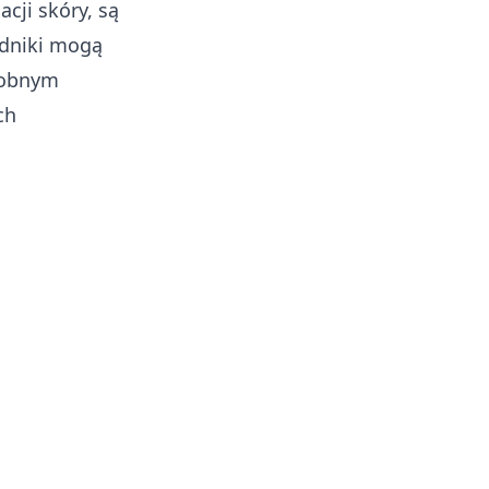
cji skóry, są
adniki mogą
sobnym
ch