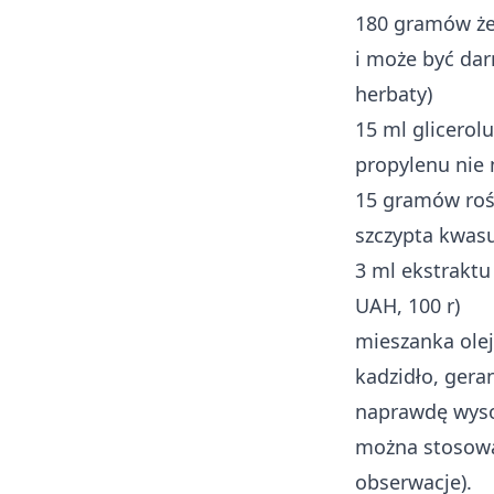
180 gramów żel
i może być da
herbaty)
15 ml glicerolu
propylenu nie 
15 gramów roś
szczypta kwas
3 ml ekstraktu
UAH, 100 r)
mieszanka olejk
kadzidło, gera
naprawdę wysok
można stosowa
obserwacje).