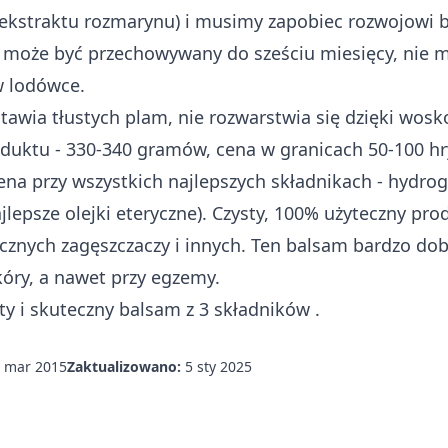
ekstraktu rozmarynu) i musimy zapobiec rozwojowi ba
 może być przechowywany do sześciu miesięcy, nie 
w lodówce.
tawia tłustych plam, nie rozwarstwia się dzięki wosk
uktu - 330-340 gramów, cena w granicach 50-100 hry
a przy wszystkich najlepszych składnikach - hydrog
ajlepsze olejki eteryczne). Czysty, 100% użyteczny pro
cznych zagęszczaczy i innych. Ten balsam bardzo dob
kóry, a nawet przy egzemy.
ty i skuteczny
balsam z 3 składników
.
 mar 2015
Zaktualizowano:
5 sty 2025