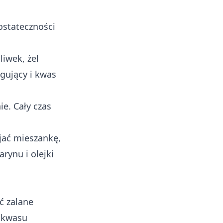
stateczności
iwek, żel
gujący i kwas
e. Cały czas
ijać mieszankę,
rynu i olejki
ć zalane
 kwasu