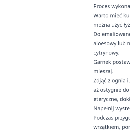
Proces wykona
Warto mieć ku
można użyć ły
Do emaliowane
aloesowy lub n
cytrynowy.
Garnek postawi
mieszaj.
Zdjąć z ognia 
aż ostygnie do
eteryczne, dok
Napełnij wyste
Podczas przyg
wrzątkiem, po