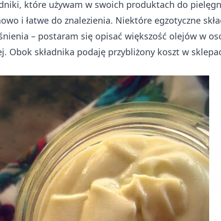
dniki, które używam w swoich produktach do pielęgna
owo i łatwe do znalezienia. Niektóre egzotyczne skł
nienia – postaram się opisać większość olejów w o
ej. Obok składnika podaję przybliżony koszt w sklepa
.