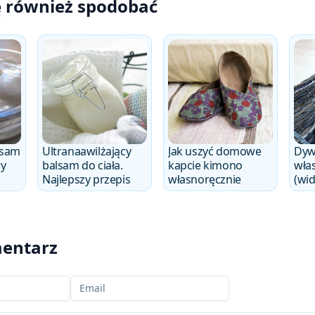
ę również spodobać
lsam
Ultranaawilżający
Jak uszyć domowe
Dyw
wy
balsam do ciała.
kapcie kimono
wła
Najlepszy przepis
własnoręcznie
(wi
entarz
Twój email