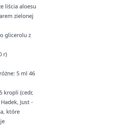
 liścia aloesu
arem zielonej
o glicerolu z
 r)
różne: 5 ml 46
 kropli (cedr,
 Hadek, Just -
a, które
je