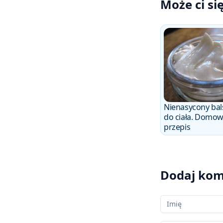
Może ci si
Nienasycony ba
do ciała. Domo
przepis
Dodaj kom
Twoje imię