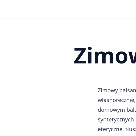
Zimow
Zimowy balsam
własnoręcznie
domowym balsa
syntetycznych 
eteryczne, tłusz