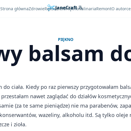
JaneCraft
Languages
Strona główna
Zdrowie
Rękodzieło
Piękno
Kulinaria
Remont
O autorce
PIĘKNO
y balsam do
 do ciała. Kiedy po raz pierwszy przygotowałam bal
, przestałam nawet zaglądać do działów kosmetyczny
mie (za te same pieniądze) nie ma parabenów, zap
konserwantów, wazeliny, alkoholu itd. Są tylko oleje r
cze i zioła.