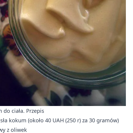
do ciała. Przepis
ła kokum (około 40 UAH (250 r) za 30 gramów)
wy z oliwek