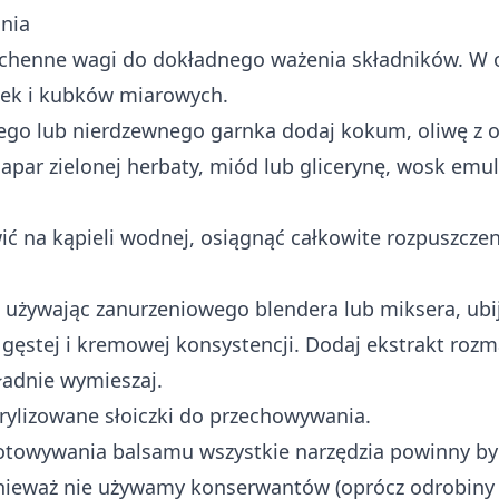
nia
chenne wagi do dokładnego ważenia składników. W o
żek i kubków miarowych.
go lub nierdzewnego garnka dodaj kokum, oliwę z ol
apar zielonej herbaty, miód lub glicerynę, wosk emul
ć na kąpieli wodnej, osiągnąć całkowite rozpuszczeni
i, używając zanurzeniowego blendera lub miksera, ub
 gęstej i kremowej konsystencji. Dodaj ekstrakt rozma
ładnie wymieszaj.
rylizowane słoiczki do przechowywania.
otowywania balsamu wszystkie narzędzia powinny by
nieważ nie używamy konserwantów (oprócz odrobiny