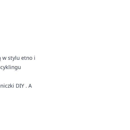
 w stylu etno i
pcyklingu
niczki DIY
. A