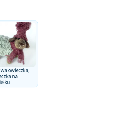
owa owieczka,
eczka na
dełku