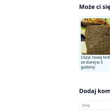
Może ci si
Uszyć nową tor
ze starej w 3
godziny
Dodaj kom
Twoje imię