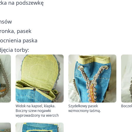
zka na podszewkę
ansów
ronka, pasek
ocnienia paska
jęcia torby:
Widok na kapsel, klapka.
Szydełkowy pasek
Bocze
Boczny szew nogawki
wzmocniony taśmą.
wyprowadzony na wierzch