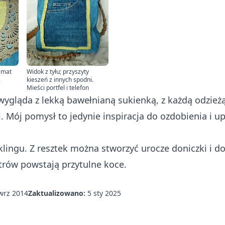
emat
Widok z tyłu; przyszyty
.
kieszeń z innych spodni.
Mieści portfel i telefon
wygląda z lekką bawełnianą sukienką, z każdą odzieżą
l. Mój pomysł to jedynie inspiracja do ozdobienia i u
lingu. Z resztek można stworzyć urocze doniczki i
do
trów
powstają przytulne koce.
wrz 2014
Zaktualizowano:
5 sty 2025