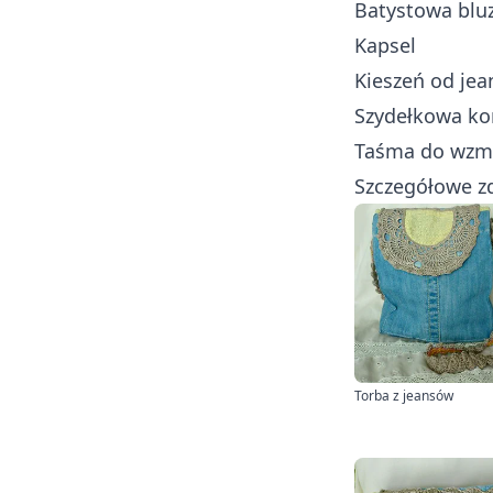
Batystowa blu
Kapsel
Kieszeń od je
Szydełkowa ko
Taśma do wzm
Szczegółowe zd
Torba z jeansów