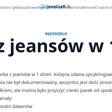
JaneCraft
Languages
Strona główna
Zdrowie
Rękodzieło
Piękno
Kulinaria
Remont
O autorce
RĘKODZIEŁO
z jeansów w 
torba z jeansów w 1 dzień. Kolejna udana upcyklingow
ia nie był dokumentowany, wszystko jest dość prost
łkiem, ale można było przyszyć cienki pasek od spodn
riały:
podni dzwonów