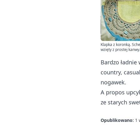
Klapka z koronką. Sch
wzięty z prostej kanwy
Bardzo ładnie 
country, casua
nogawek.
A propos upcyk
ze starych swe
Opublikowano:
1 