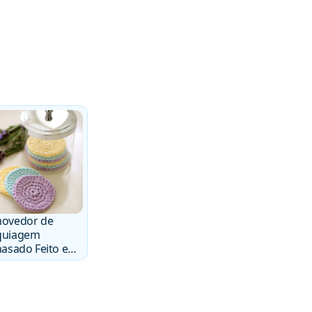
ovedor de
uiagem
hasado Feito em
a