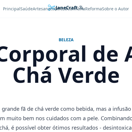
JaneCraft
Languages
Principal
Saúde
Artesanato
Beleza
Culinária
Reforma
Sobre o Autor
BELEZA
 Corporal de
Chá Verde
grande fã de chá verde como bebida, mas a infusão 
am muito bem nos cuidados com a pele. Combinando 
chá, é possível obter ótimos resultados - desintoxica