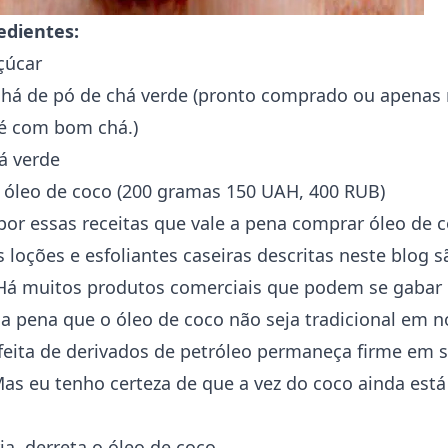
edientes:
çúcar
 chá de pó de chá verde (pronto comprado ou apena
é com bom chá.)
á verde
 óleo de coco (200 gramas 150 UAH, 400 RUB)
or essas receitas que vale a pena comprar óleo de c
as
loções e esfoliantes
caseiras descritas neste blog s
Há muitos produtos comerciais que podem se gabar 
pena que o óleo de coco não seja tradicional em no
feita de derivados de petróleo permaneça firme em s
Mas eu tenho certeza de que a vez do coco ainda está 
, derreta o óleo de coco.