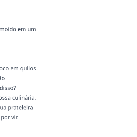
s moído em um
oco em quilos.
ão
disso?
ssa culinária,
ua prateleira
por vir.