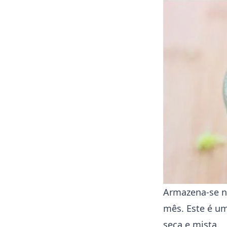
Armazena-se na
mês. Este é u
seca e mista.