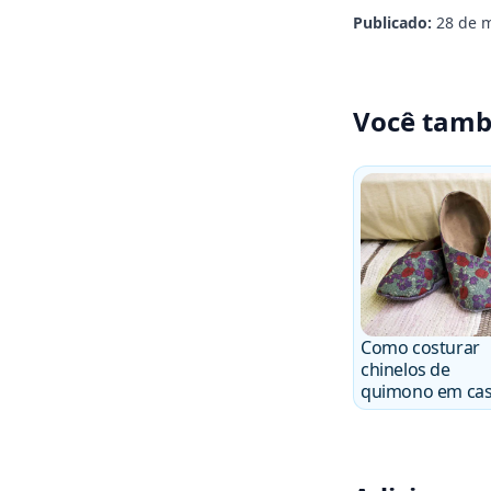
Publicado:
28 de m
Você tamb
Como costurar
chinelos de
quimono em ca
com suas própri
mãos