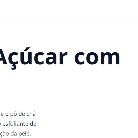
 Açúcar com
e o pó de chá
esfoliante de
ção da pele,