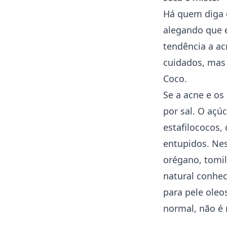
Há quem diga q
alegando que 
tendência a ac
cuidados, mas 
Coco.
Se a acne e os
por sal. O açú
estafilococos,
entupidos. Nes
orégano, tomi
natural conhec
para pele ole
normal, não é 