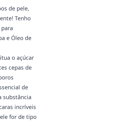
os de pele,
ente! Tenho
 para
ba e Óleo de
itua o açúcar
ntes cepas de
poros
ssencial de
a substância
aras incríveis
ele for de tipo