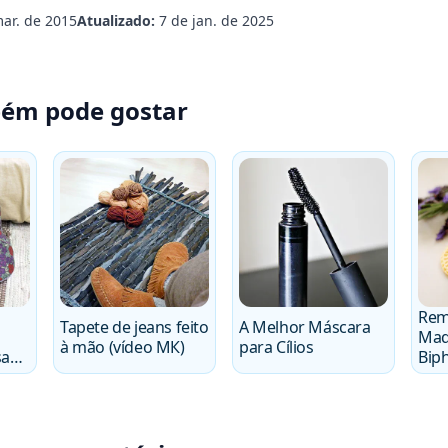
ar. de 2015
Atualizado:
7 de jan. de 2025
ém pode gostar
Rem
Tapete de jeans feito
A Melhor Máscara
Maq
à mão (vídeo MК)
para Cílios
sa
Bip
as
Cas