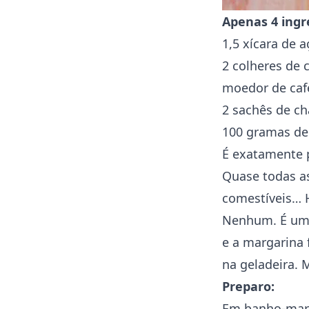
Apenas 4 ingr
1,5 xícara de a
2 colheres de
moedor de caf
2 sachês de ch
100 gramas de
É exatamente p
Quase todas 
comestíveis… 
Nenhum. É uma 
e a margarina 
na geladeira. 
Preparo:
Em banho-maria