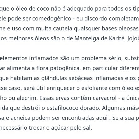
ue o óleo de coco não é adequado para todos os tip
ele pode ser comedogênico - eu discordo completam
ne e uso com muita cautela quaisquer bases oleosas
os melhores óleos são o de Manteiga de Karité, Jojo
 elementos inflamados são um problema sério, subst
car alimenta a flora patogênica, em particular difere
 que habitam as glândulas sebáceas inflamadas e os 
se caso, será útil enriquecer o esfoliante com óleo e
lho ou alecrim. Essas ervas contêm
carvacrol
- a únic
ida que destrói o estafilococo dorado. Algumas másc
osa e acneica podem ser encontradas
aqui
. Se a sua p
necessário trocar o açúcar pelo sal.