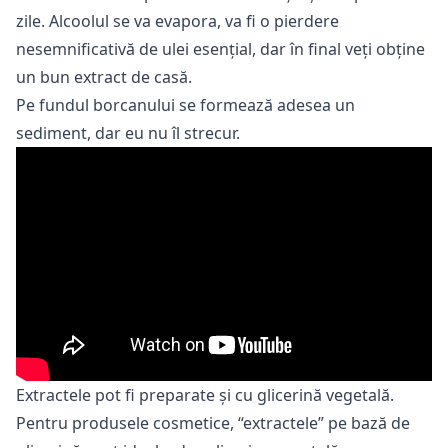
zile. Alcoolul se va evapora, va fi o pierdere
nesemnificativă de ulei esențial, dar în final veți obține
un bun extract de casă.
Pe fundul borcanului se formează adesea un
sediment, dar eu nu îl strecur.
Extractele pot fi preparate și cu glicerină vegetală.
Pentru produsele cosmetice, “extractele” pe bază de