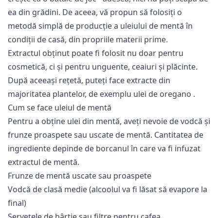
ea din grădini. De aceea, vă propun să folosiți o
metodă simplă de producție a uleiului de mentă în
condiții de casă, din propriile materii prime.
Extractul obținut poate fi folosit nu doar pentru
cosmetică, ci și pentru unguente, ceaiuri și plăcinte.
După aceeași rețetă, puteți face extracte din
majoritatea plantelor, de exemplu
ulei de oregano
.
Cum se face uleiul de mentă
Pentru a obține ulei din mentă, aveți nevoie de vodcă și
frunze proaspete sau uscate de mentă. Cantitatea de
ingrediente depinde de borcanul în care va fi infuzat
extractul de mentă.
Frunze de mentă uscate sau proaspete
Vodcă de clasă medie (alcoolul va fi lăsat să evapore la
final)
Șervețele de hârtie sau filtre pentru cafea