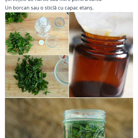
Un borcan sau o sticlă cu capac etanș.