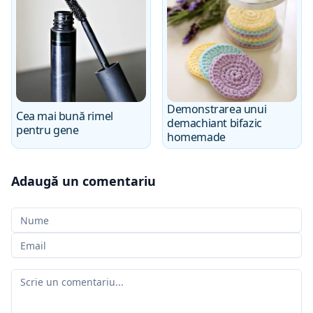
Demonstrarea unui
Cea mai bună rimel
demachiant bifazic
pentru gene
homemade
Adaugă un comentariu
Numele tău
E-mailul tău
Comentariul tău