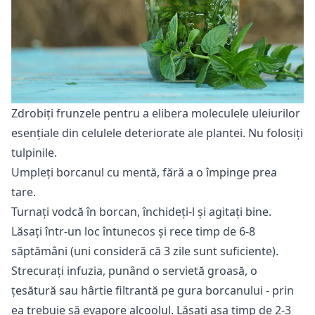
Zdrobiți frunzele pentru a elibera moleculele uleiurilor
esențiale din celulele deteriorate ale plantei. Nu folosiți
tulpinile.
Umpleți borcanul cu mentă, fără a o împinge prea
tare.
Turnați vodcă în borcan, închideți-l și agitați bine.
Lăsați într-un loc întunecos și rece timp de 6-8
săptămâni (uni consideră că 3 zile sunt suficiente).
Strecurați infuzia, punând o servietă groasă, o
țesătură sau hârtie filtrantă pe gura borcanului - prin
ea trebuie să evapore alcoolul. Lăsați așa timp de 2-3