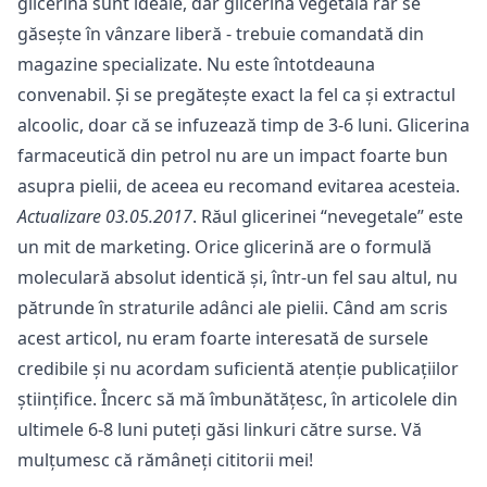
glicerină sunt ideale, dar glicerina vegetală rar se
găsește în vânzare liberă - trebuie comandată din
magazine specializate. Nu este întotdeauna
convenabil. Și se pregătește exact la fel ca și extractul
alcoolic, doar că se infuzează timp de 3-6 luni. Glicerina
farmaceutică din petrol nu are un impact foarte bun
asupra pielii, de aceea eu recomand evitarea acesteia.
Actualizare 03.05.2017
. Răul glicerinei “nevegetale” este
un mit de marketing. Orice glicerină are o formulă
moleculară absolut identică și, într-un fel sau altul, nu
pătrunde în straturile adânci ale pielii. Când am scris
acest articol, nu eram foarte interesată de sursele
credibile și nu acordam suficientă atenție publicațiilor
științifice. Încerc să mă îmbunătățesc, în articolele din
ultimele 6-8 luni puteți găsi linkuri către surse. Vă
mulțumesc că rămâneți cititorii mei!