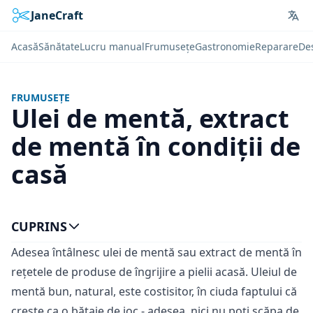
JaneCraft
Lan
Acasă
Sănătate
Lucru manual
Frumusețe
Gastronomie
Reparare
De
FRUMUSEȚE
Ulei de mentă, extract
de mentă în condiții de
casă
CUPRINS
Adesea întâlnesc ulei de mentă sau extract de mentă în
rețetele de produse de îngrijire a pielii acasă. Uleiul de
mentă bun, natural, este costisitor, în ciuda faptului că
crește ca o bătaie de joc - adesea, nici nu poți scăpa de