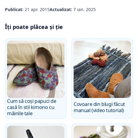
Publicat:
21 apr. 2015
Actualizat:
7 ian. 2025
Îți poate plăcea și ție
Cum să coși papuci de
Covoare din blugi făcut
casă în stil kimono cu
manual (video tutorial)
mâinile tale