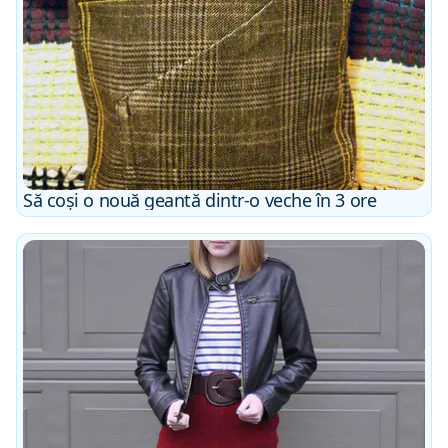
Să coși o nouă geantă dintr-o veche în 3 ore