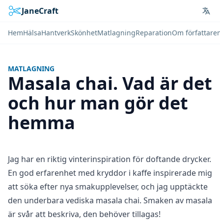
JaneCraft
Lan
Hem
Hälsa
Hantverk
Skönhet
Matlagning
Reparation
Om författare
MATLAGNING
Masala chai. Vad är det
och hur man gör det
hemma
Jag har en riktig vinterinspiration för doftande drycker.
En god erfarenhet med kryddor i kaffe inspirerade mig
att söka efter nya smakupplevelser, och jag upptäckte
den underbara vediska masala chai. Smaken av masala
är svår att beskriva, den behöver tillagas!