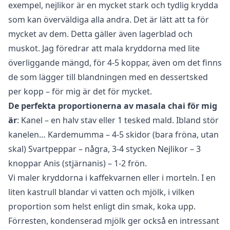
exempel, nejlikor är en mycket stark och tydlig krydda
som kan överväldiga alla andra. Det är lätt att ta för
mycket av dem. Detta gäller även lagerblad och
muskot. Jag föredrar att mala kryddorna med lite
överliggande mängd, för 4-5 koppar, även om det finns
de som lägger till blandningen med en dessertsked
per kopp – för mig är det för mycket.
De perfekta proportionerna av masala chai för mig
är
: Kanel – en halv stav eller 1 tesked mald. Ibland stör
kanelen… Kardemumma – 4-5 skidor (bara fröna, utan
skal) Svartpeppar – några, 3-4 stycken Nejlikor – 3
knoppar Anis (stjärnanis) – 1-2 frön.
Vi maler kryddorna i kaffekvarnen eller i morteln. I en
liten kastrull blandar vi vatten och mjölk, i vilken
proportion som helst enligt din smak, koka upp.
Förresten, kondenserad mjölk ger också en intressant