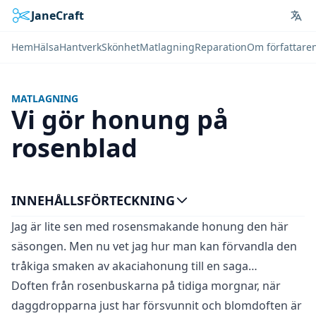
JaneCraft
Lan
Hem
Hälsa
Hantverk
Skönhet
Matlagning
Reparation
Om författare
MATLAGNING
Vi gör honung på
rosenblad
INNEHÅLLSFÖRTECKNING
Jag är lite sen med rosensmakande honung den här
säsongen. Men nu vet jag hur man kan förvandla den
tråkiga smaken av akaciahonung till en saga…
Doften från rosenbuskarna på tidiga morgnar, när
daggdropparna just har försvunnit och blomdoften är