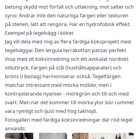
betong skydd mot förfall och utlakning, mot salter och
syror. Ändrar inte den naturliga färgen eller texturen
på stenen, lätt att rengöra. Har en hydrofobisk effekt.
Exempel på tegelvägg i köket
Jag vill dela med mig av flera färdiga köksprojekt med
tegelväggar. Den lergula terrakottan passar perfekt
ihop med vit köksinredning och ett avskalat nordiskt
stiluttryck. Färgen på stål (hushållsapparater) och
brons (i beslag) harmoniserar också. Tegelfärgen
matchar intressant med mörka möbler, men i
kontrasterande nyanser - mörkgrön och till och med
svart. Men när det kommer till mörka ytor bör rummet
vara rymligt och ljust med hög takhöjd.
Fotogalleri med färdiga köksinredningar där röd tegel
används: