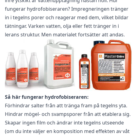
inre ytskikt är vattenupptagning nästan noll. Hur
fungerar hydrofobiseraren? Impregneringen tränger
in i tegelns porer och reagerar med dem, vilket bildar
tätningar. Varken vatten, olja eller fett tränger in i
lerans struktur. Men materialet fortsätter att andas.
Så här fungerar hydrofobiseraren:
Förhindrar salter från att tränga fram på tegelns yta.
Hindrar mögel- och svampsporer från att etablera sig.
Skapar ingen film och ändrar inte tegelns utseende
(om du inte väljer en komposition med effekten av våt