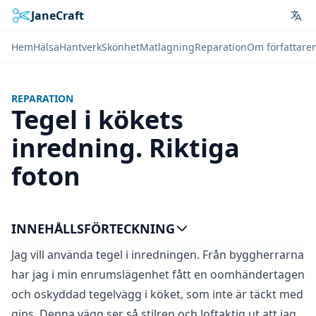
JaneCraft
Lan
Hem
Hälsa
Hantverk
Skönhet
Matlagning
Reparation
Om författare
REPARATION
Tegel i kökets
inredning. Riktiga
foton
INNEHÅLLSFÖRTECKNING
Jag vill använda tegel i inredningen. Från byggherrarna
har jag i min enrumslägenhet fått en oomhändertagen
och oskyddad tegelvägg i köket, som inte är täckt med
gips. Denna vägg ser så stilren och loftaktig ut att jag