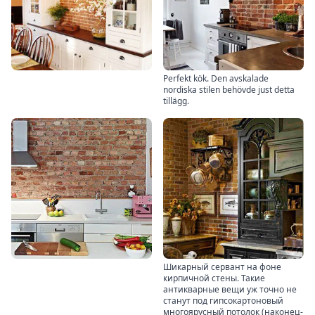
Perfekt kök. Den avskalade
nordiska stilen behövde just detta
tillägg.
Шикарный сервант на фоне
кирпичной стены. Такие
антикварные вещи уж точно не
станут под гипсокартоновый
многоярусный потолок (наконец-