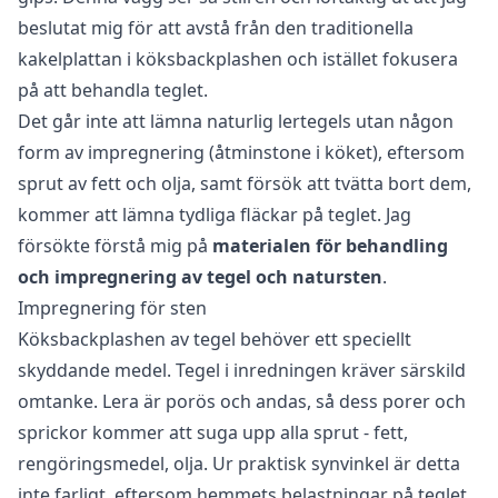
beslutat mig för att avstå från den traditionella
kakelplattan i köksbackplashen och istället fokusera
på att behandla teglet.
Det går inte att lämna naturlig lertegels utan någon
form av impregnering (åtminstone i köket), eftersom
sprut av fett och olja, samt försök att tvätta bort dem,
kommer att lämna tydliga fläckar på teglet. Jag
försökte förstå mig på
materialen för behandling
och impregnering av tegel och natursten
.
Impregnering för sten
Köksbackplashen av tegel behöver ett speciellt
skyddande medel. Tegel i inredningen kräver särskild
omtanke. Lera är porös och andas, så dess porer och
sprickor kommer att suga upp alla sprut - fett,
rengöringsmedel, olja. Ur praktisk synvinkel är detta
inte farligt, eftersom hemmets belastningar på teglet