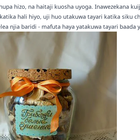
upa hizo, na haitaji kuosha uyoga. Inawezekana kui
atika hali hiyo, uji huo utakuwa tayari katika siku ch
lea njia baridi - mafuta haya yatakuwa tayari baada y