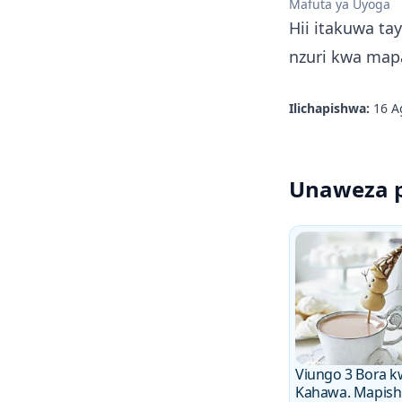
Mafuta ya Uyoga
Hii itakuwa ta
nzuri kwa ma
Ilichapishwa:
16 A
Unaweza p
Viungo 3 Bora 
Kahawa. Mapishi