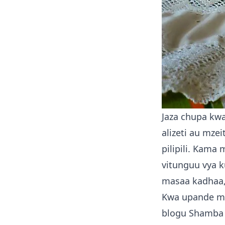
Jaza chupa kwa
alizeti au mze
pilipili. Kam
vitunguu vya 
masaa kadhaa, 
Kwa upande mw
blogu
Shamba 