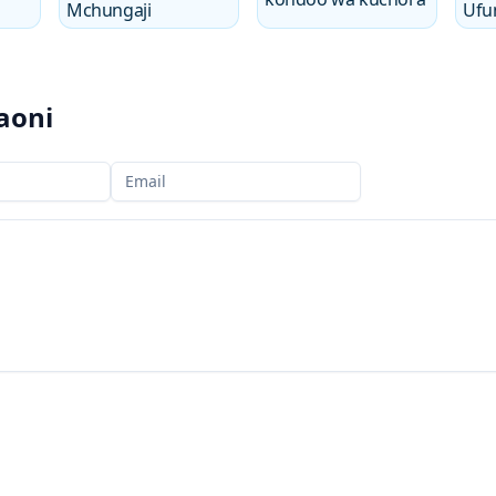
Mchungaji
Ufu
aoni
Barua pepe yako