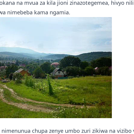
kana na mvua za kila jioni zinazotegemea, hivyo nil
iwa nimebeba kama ngamia.
, nimenunua chupa zenye umbo zuri zikiwa na vizibo