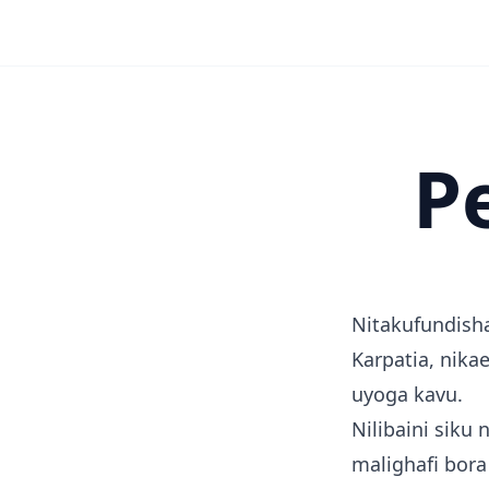
Pe
Nitakufundisha 
Karpatia, nika
uyoga kavu.
Nilibaini siku
malighafi bor