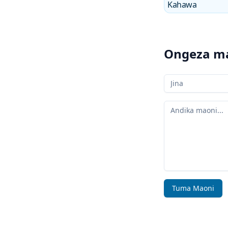
Kahawa
Ongeza m
Jina lako
Maoni yako
Tuma Maoni