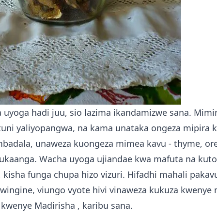
 uyoga hadi juu, sio lazima ikandamizwe sana. Mimi
ituni yaliyopangwa, na kama unataka ongeza mipira 
a mbadala, unaweza kuongeza mimea kavu - thyme, or
kukaanga. Wacha uyoga ujiandae kwa mafuta na kut
kisha funga chupa hizo vizuri. Hifadhi mahali pakavu
ingine, viungo vyote hivi vinaweza kukuza kwenye m
kwenye Madirisha
, karibu sana.