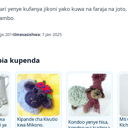
yari yenye kufanya jikoni yako kuwa na faraja na joto
pambo.
go 2014
Imesasishwa:
7 Jan 2025
ia kupenda
kwa
Kipande cha Kivutio
Mti
Kondoo yenye hisa,
 ya
kwa Mikono.
Kic
kondoo wa kuchora