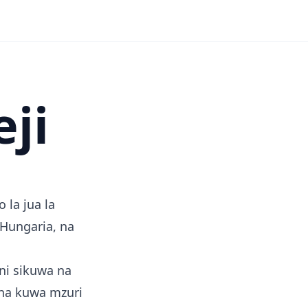
i
eji
 la jua la
 Hungaria, na
ini sikuwa na
na kuwa mzuri