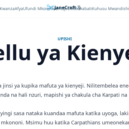
JaneCraft
Languages
Kwanza
Afya
Ufundi Mkono
Uzuri
Upishi
Ukarabati
Kuhusu Mwandish
UPISHI
llu ya Kieny
jinsi ya kupika mafuta ya kienyeji. Nilitembelea eneo
enda na hali nzuri, mapishi ya chakula cha Karpati na
 nyingi sasa nataka kuandaa mafuta katika uyoga, lak
a mkononi. Msimu huu katika Carpathians umeoneka