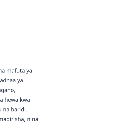
na mafuta ya
kadhaa ya
egano,
oa hewa kwa
 na baridi.
adirisha, nina