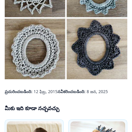
ప్రచురించబడింది:
12 ఫిబ్ర, 2015
నవీకరించబడింది:
8 జన, 2025
మీకు ఇది కూడా నచ్చవచ్చు