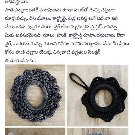
అనిపిస్తాయి.
పాత ఎంబ్రాయిడరీ హూపులను కూడా హుక్‌తో గుచ్చి చట్రంగా
మార్చవచ్చు. దీని మూలం కార్డ్బోర్డ్, చిత్ర అవస్థ అనే విధంగా కట్
చేయబడిన పుస్తక ఓనుగు, వైర్ లేదా మృదువైన ప్లాస్టిక్ కావచ్చు…
మీకు అవసరమైనది: నూలు, హుక్, కార్డ్బోర్డ్ రూపొందనుబాటు లేదా
వైర్, మరియు గుచ్చు గురించి కనీసం మౌలిక పరిజ్ఞానం. నేను మీ ప్రేరణ
కోసం హుక్ చట్రాల యొక్క చిన్నవాటి పద్ధతుల సెలక్షన్
తయారుచేసాను.