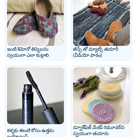
ఇంటి కిమోనో తిప్పెలను
జీన్స్ తో మ్యాట్స్ తయారీ
స్వయంగా ఎలా కుట్టాలి
(వీడియో పాఠం)
డ్వూక్‌ఫేజ్ మేకప్ రిమూవర్‌ని
కళ్ళకు ఈంటి కోసం ఉత్తమ
స్వయంగా తయారు
బయో టుష్