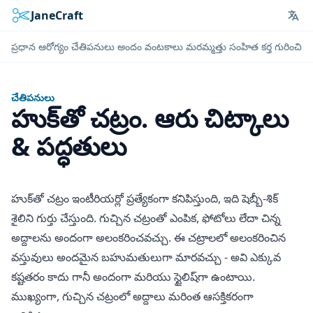
JaneCraft
Lan
ప్రధాన
ఆరోగ్యం
చేతిపనులు
అందం
వంటకాలు
మరమ్మత్తు
సంహిత కర్త గురించి
చేతిపనులు
హుక్‌తో చట్రం. ఆరు చిట్కాలు
& పద్ధతులు
హుక్‌తో చట్రం ఇంటీరియర్లో ప్రత్యేకంగా కనిపిస్తుంది, ఇది షెబ్బీ-శిక్
శైలిని గుర్తు చేస్తుంది. గుచ్చిన చట్రంతో ఎంపిక, ఫోటోలు లేదా చిన్న
అద్దాలను అందంగా అలంకరించవచ్చు. ఈ చట్రాలలో అలంకరించిన
వస్తువులు అందమైన బహుమతులుగా మారవచ్చు - అవి ఎక్కువ
కష్టతరం కాదు గానీ అందంగా మరియు స్టైలిష్‌గా ఉంటాయి.
ముఖ్యంగా, గుచ్చిన చట్రంలో అద్దాలు మరింత ఆసక్తికరంగా