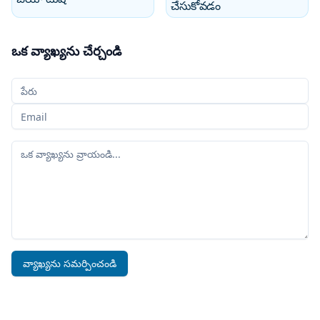
చేసుకోవడం
ఒక వ్యాఖ్యను చేర్చండి
మీ పేరు
మీ ఇమెయిల్
మీ వ్యాఖ్య
వ్యాఖ్యను సమర్పించండి