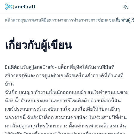
JaneCraft
Lan
หน้าแรก
สุขภาพ
งานฝีมือ
ความงาม
การทำอาหาร
การซ่อมแซม
เกี่ยวกับผู้
เกี่ยวกับผู้เขียน
ยินดีต้อนรับสู่ JaneCraft - บล็อกที่อุทิศให้กับงานฝีมือที่
สร้างสรรค์และการดูแลตัวเองด้วยเครื่องสำอางค์ที่ทำเองที่
บ้าน
ฉันชื่อ เจนญา ทำงานเป็นนักออกแบบผ้า สนใจทำสวนบนชาย
ห้อง น้ำมันหอมระเหย และการรีไซเคิลผ้า ด้วยบล็อกนี้ฉัน
แชร์ประสบการณ์ แรงบันดาลใจ และไอเดียให้กับคนอื่นๆ
นอกจากนี้ ฉันยังมีบล็อก
สวนบนชายห้อง
ในช่วงสามปีที่ผ่าน
มา ฉันปลูกสมุนไพรในกระถาง ตั้งแต่การเพาะเมล็ดแรก ฉัน