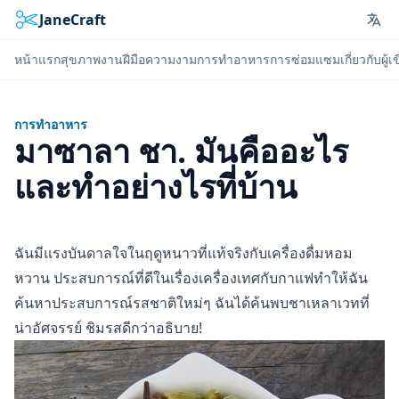
JaneCraft
Lan
หน้าแรก
สุขภาพ
งานฝีมือ
ความงาม
การทำอาหาร
การซ่อมแซม
เกี่ยวกับผู้
การทำอาหาร
มาซาลา ชา. มันคืออะไร
และทำอย่างไรที่บ้าน
ฉันมีแรงบันดาลใจในฤดูหนาวที่แท้จริงกับเครื่องดื่มหอม
หวาน ประสบการณ์ที่ดีในเรื่องเครื่องเทศกับกาแฟทำให้ฉัน
ค้นหาประสบการณ์รสชาติใหม่ๆ ฉันได้ค้นพบชาเหลาเวทที่
น่าอัศจรรย์ ชิมรสดีกว่าอธิบาย!