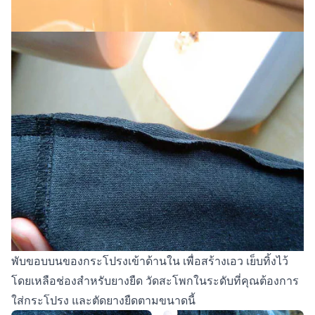
พับขอบบนของกระโปรงเข้าด้านใน เพื่อสร้างเอว เย็บทิ้งไว้
โดยเหลือช่องสำหรับยางยืด วัดสะโพกในระดับที่คุณต้องการ
ใส่กระโปรง และตัดยางยืดตามขนาดนี้