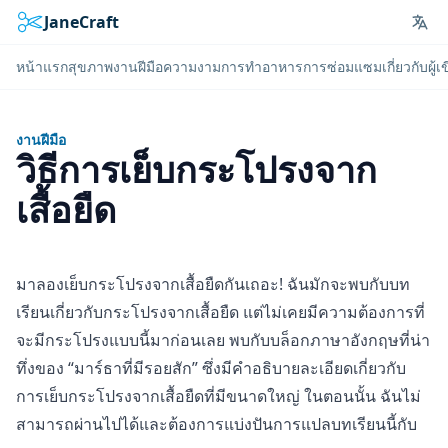
JaneCraft
Lan
หน้าแรก
สุขภาพ
งานฝีมือ
ความงาม
การทำอาหาร
การซ่อมแซม
เกี่ยวกับผู้
งานฝีมือ
วิธีการเย็บกระโปรงจาก
เสื้อยืด
มาลองเย็บกระโปรงจากเสื้อยืดกันเถอะ! ฉันมักจะพบกับบท
เรียนเกี่ยวกับกระโปรงจากเสื้อยืด แต่ไม่เคยมีความต้องการที่
จะมีกระโปรงแบบนี้มาก่อนเลย พบกับบล็อกภาษาอังกฤษที่น่า
ทึ่งของ “มาร์ธาที่มีรอยสัก” ซึ่งมีคำอธิบายละเอียดเกี่ยวกับ
การเย็บกระโปรงจากเสื้อยืดที่มีขนาดใหญ่ ในตอนนั้น ฉันไม่
สามารถผ่านไปได้และต้องการแบ่งปันการแปลบทเรียนนี้กับ