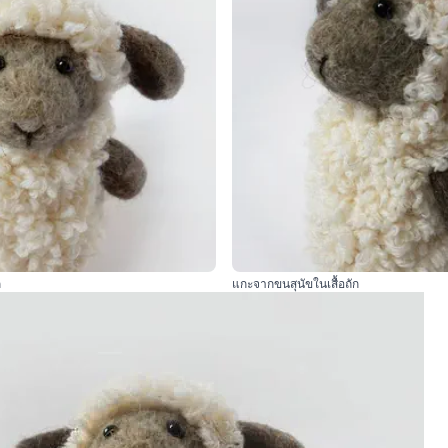
ก
แกะจากขนสุนัขในเสื้อถัก