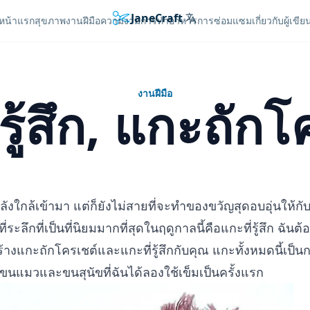
JaneCraft
Languages
หน้าแรก
สุขภาพ
งานฝีมือ
ความงาม
การทำอาหาร
การซ่อมแซม
เกี่ยวกับผู้เขีย
งานฝีมือ
รู้สึก, แกะถัก
ังใกล้เข้ามา แต่ก็ยังไม่สายที่จะทำของขวัญสุดอบอุ่นให้กับ
ระลึกที่เป็นที่นิยมมากที่สุดในฤดูกาลนี้คือแกะที่รู้สึก ฉันต
างแกะถักโครเชต์และแกะที่รู้สึกกับคุณ แกะทั้งหมดนี้เป็น
มีขนแมวและขนสุนัขที่ฉันได้ลองใช้เข็มเป็นครั้งแรก