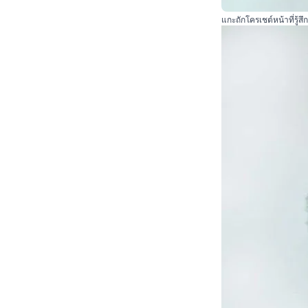
แกะถักโครเชต์หน้าที่รู้สึก