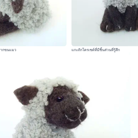
ึกจากขนแมว
แกะถักโครเชต์ที่มีชิ้นส่วนที่รู้สึก