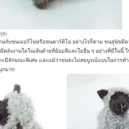
ู้สึก
งานกับขนเมอริโนหรือขนคาร์ดิโอ อย่างไรก็ตาม ขนสุนัขมี
่มีพลังงานใดในเส้นด้ายที่ย้อมสีและใยอื่น ๆ อย่างที่มีในนี้ ใ
แกะมีลักษณะพิเศษ และแม้ว่าขนจะไม่สมบูรณ์แบบในการทำ
นุกมาก