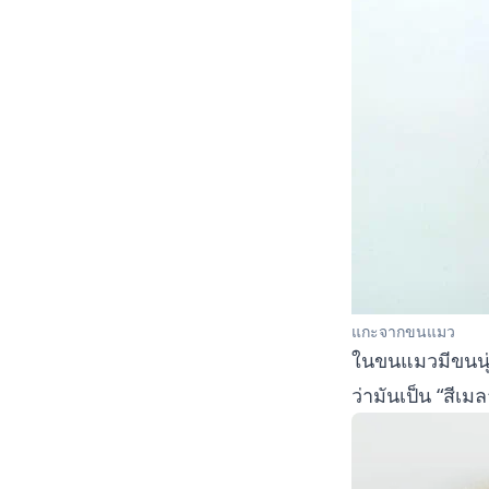
แกะจากขนแมว
ในขนแมวมีขนนุ่ม
ว่ามันเป็น “สี