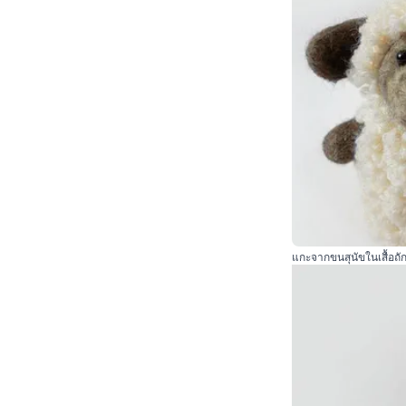
แกะจากขนสุนัขในเสื้อถั