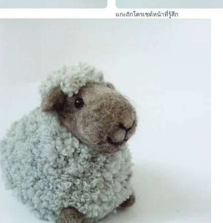
แกะถักโครเชต์หน้าที่รู้สึก