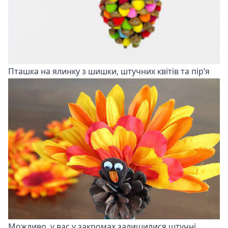
Пташка на ялинку з шишки, штучних квітів та пір’я
Можливо, у вас у закромах залишилися штучні