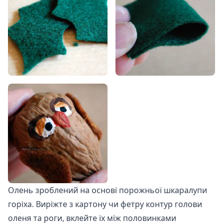
Олень зроблений на основі порожньої шкаралупи
горіха. Виріжте з картону чи фетру контур голови
оленя та роги, вклейте їх між половинками