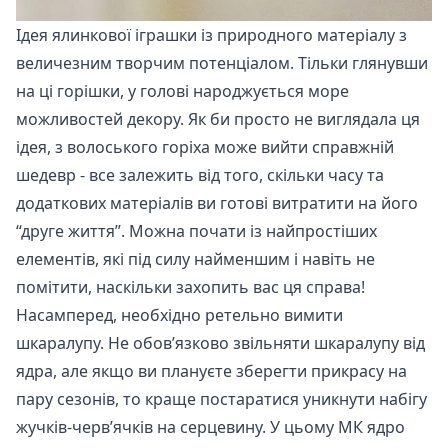
Ідея ялинкової іграшки із природного матеріалу з
величезним творчим потенціалом. Тільки глянувши
на ці горішки, у голові народжується море
можливостей декору. Як би просто не виглядала ця
ідея, з волоського горіха може вийти справжній
шедевр - все залежить від того, скільки часу та
додаткових матеріалів ви готові витратити на його
“друге життя”. Можна почати із найпростіших
елементів, які під силу найменшим і навіть не
помітити, наскільки захопить вас ця справа!
Насамперед, необхідно ретельно вимити
шкаралупу. Не обов’язково звільняти шкаралупу від
ядра, але якщо ви плануєте зберегти прикрасу на
пару сезонів, то краще постаратися уникнути набігу
жучків-черв’ячків на серцевину. У цьому МК ядро