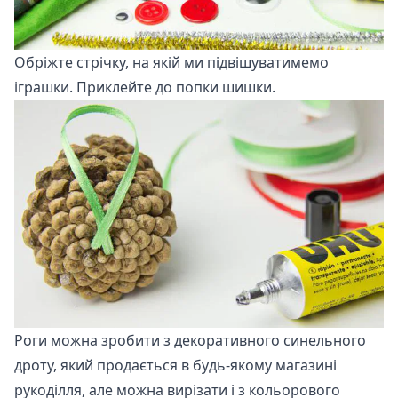
Обріжте стрічку, на якій ми підвішуватимемо
іграшки. Приклейте до попки шишки.
Роги можна зробити з декоративного синельного
дроту, який продається в будь-якому магазині
рукоділля, але можна вирізати і з кольорового