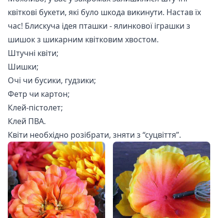
квіткові букети, які було шкода викинути. Настав їх
час! Блискуча ідея пташки - ялинкової іграшки з
шишок з шикарним квітковим хвостом.
Штучні квіти;
Шишки;
Очі чи бусики, гудзики;
Фетр чи картон;
Клей-пістолет;
Клей ПВА.
Квіти необхідно розібрати, зняти з “суцвіття”.