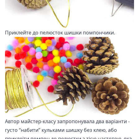
Приклейте до пелюсток шишки помпончики.
Автор майстер-класу запропонувала два варіанти -
густо “набити” кульками шишку без клею, або
приклеїти помпон до пелюстки з тією частотою, яка