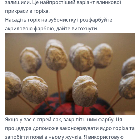
залишили. Це найпростіший варіант ялинкової
прикраси з горіха.
Насадіть горіх на зубочистку і розфарбуйте
акриловою фарбою, дайте висохнути.
Якщо у вас є спрей-лак, закріпіть ним фарбу. Ця
процедура допоможе законсервувати ядро горіха та
запобігти появі в ньому жучків. Я використовую