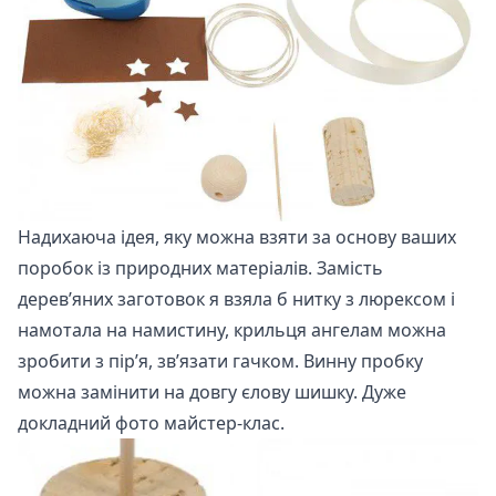
Надихаюча ідея, яку можна взяти за основу ваших
поробок із природних матеріалів. Замість
дерев’яних заготовок я взяла б нитку з люрексом і
намотала на намистину, крильця ангелам можна
зробити з пір’я, зв’язати гачком. Винну пробку
можна замінити на довгу єлову шишку. Дуже
докладний фото майстер-клас.