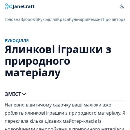
JaneCraft
Lan
Головна
Здоров'я
Рукоділля
Краса
Кулінарія
Ремонт
Про автора
РУКОДІЛЛЯ
Ялинкові іграшки з
природного
матеріалу
ЗМІСТ
Напевно в дитячому садочку ваші малюки вже
роблять ялинкові іграшки з природного матеріалу. Я
переклала кілька цікавих майстер-класів із
новорічними саморобками з природного матеріалу,